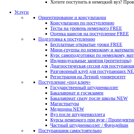
Хотите поступить в немецкий вуз? Про
Услуги
Ориентирование и консультации
Консультации по поступлению
Тесты на уровень немецкого
FREE
Оценка шансов на поступление
FREE
Подготовка к поступлению
Бесплатные открытые уроки
FREE
Мини-группы по немецкому и математи
Курс самоподготовки по немецкому, ма
Индивидуальные занятия (репетиторы)
Диагностическая сессия для поступающ
Разговорный клуб для поступающих
N
Регистрация на Летний университет
Поступление «под ключ»
Государственный штудиенколлег
Бакалавриат и госэкзамен
Бакалавриат сразу после школы
NEW
Магистратура
Медицина
NEW
Вуз после штудиенколлега
Курсы немецкого при вузе / Пропедевти
Частный штудиенколлег / Фаундейшн
Поступающим самостоятельно