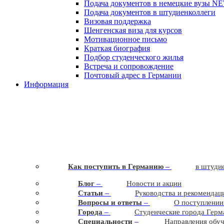
Подача документов в немецкие вузы
N
Подача документов в штудиенколлеги
Визовая поддержка
Шенгенская виза для курсов
Мотивационное письмо
Краткая биография
Подбор студенческого жилья
Встреча и сопровождение
Почтовый адрес в Германии
Информация
–
Как поступить в Германию
в штудие
–
Блог
Новости и акции
–
Статьи
Руководства и рекомендац
–
Вопросы и ответы
О поступлении
–
Города
Студенческие города Герм
–
Cпециальности
Направления обу