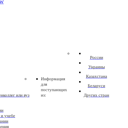
EW
России
Украины
Казахстана
Информация
для
Беларуси
поступающих
нколлег или вуз
из:
Других стран
ии
 и учебе
ании
чения