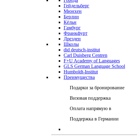
Города
Гейдельберг
Мюнхен
Берлин
Кёльн
Гамбург
Франкфурт
Дрезден
Школы
did deutsch-institut
Carl Duisberg Centren
F+U Academy of Languages
GLS German Language School
Humboldt-Institut
Преимущества
Подарки за бронирование
Визовая поддержка
Оплата напрямую в
Поддержка в Германии