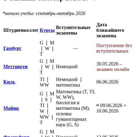
*начало учебы: сентябрь-октябрь 2026
Дата
Вступительные
Штудиенколлег
Курсы
ближайшего
экзамены
экзамена
G ❘ M
Поступление без
Гамбург
—
❘ W ❘
вступительных
Т
G ❘ M
30
.05.2026
–
Меттинген
Немецкий
❘ W ❘
экзамен онлайн
Т
TI ❘
Немецкий ❘
Киль
06.06.2026
WW
математика
Математика (T, TI,
G ❘ M
W, WW),
❘ S ❘
биология и
TI ❘
≈
09.06.2026 +
Майнц
математика (М),
10.06.2026
W ❘
основы
WW ❘
гуманитарных
Т
наук (G, S)
G ❘ M