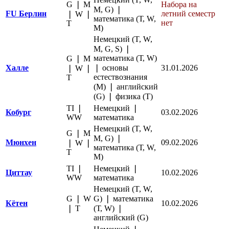
G ❘ M
Набора на
M, G) ❘
FU Берлин
летний семестр
❘ W ❘
математика (Т, W,
нет
Т
M)
Немецкий (T, W,
M, G, S) ❘
математика (Т, W)
G ❘ M
Халле
❘ основы
31.01.2026
❘ W ❘
естествознания
Т
(М) ❘ английский
(G) ❘ физика (T)
TI ❘
Немецкий ❘
Кобург
03
.02.2026
WW
математика
Немецкий (T, W,
G ❘ M
M, G) ❘
Мюнхен
09.02.2026
❘ W ❘
математика (Т, W,
Т
M)
TI ❘
Немецкий ❘
Циттау
10.02.2026
WW
математика
Немецкий (T, W,
G ❘ W
G) ❘ математика
Кётен
10.02.2026
❘ Т
(Т, W) ❘
английский (G)