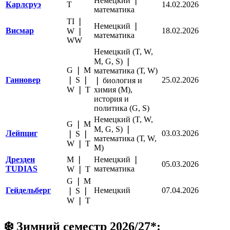
Немецкий ❘
Карлсруэ
Т
14.02.2026
математика
TI ❘
Немецкий ❘
Висмар
18.02.2026
W ❘
математика
WW
Немецкий (T, W,
M, G, S) ❘
G ❘ M
математика (Т, W)
Ганновер
❘ S ❘
25.02.2026
❘ биология и
W ❘ Т
химия (M),
история и
политика (G, S)
Немецкий (T, W,
G ❘ M
M, G, S) ❘
Лейпциг
03.03.2026
❘ S ❘
математика (Т, W,
W ❘ Т
M)
Дрезден
M ❘
Немецкий ❘
05.03.2026
TUDIAS
математика
W ❘ Т
G ❘ M
Гейдельберг
Немецкий
07.04.2026
❘ S ❘
W ❘ Т
❄️ Зимний семестр 2026/27*: