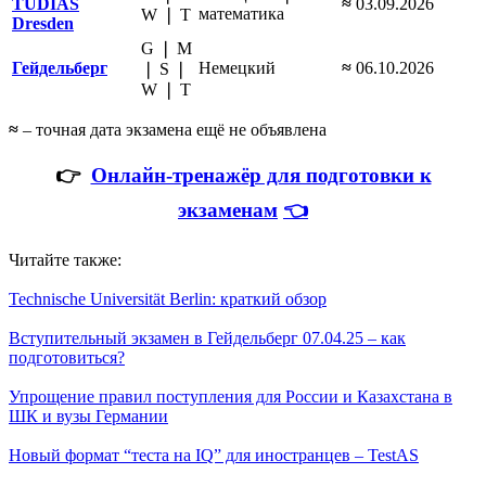
TUDIAS
≈
03
.09.2026
математика
W ❘ Т
Dresden
G ❘ M
Гейдельберг
Немецкий
≈
06.10.2026
❘ S ❘
W ❘ Т
≈
– точная дата экзамена ещё не объявлена
👉
Онлайн-тренажёр для подготовки к
экзаменам
👈
Читайте также:
Technische Universität Berlin: краткий обзор
Вступительный экзамен в Гейдельберг 07.04.25 – как
подготовиться?
Упрощение правил поступления для России и Казахстана в
ШК и вузы Германии
Новый формат “теста на IQ” для иностранцев – TestAS