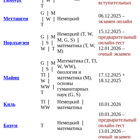
❘ W ❘
вступительных
Т
G ❘ M
06.12.2025 –
Меттинген
Немецкий
❘ W ❘
экзамен онлайн
Т
15.12.2025 –
Немецкий (T, W,
G ❘ M
предварительный
M, G, S) ❘
Нордхаузен
❘ S ❘
онлайн-тест
математика (Т, W,
12.01.2026 –
W ❘ Т
M)
очный экзамен
Математика (T, TI,
G ❘ M
W, WW),
❘ S ❘
биология и
TI ❘
17.12.2025 +
Майнц
математика (М),
18.12.2025
W ❘
основы
WW ❘
гуманитарных
Т
наук (G, S)
TI ❘
Немецкий ❘
Киль
10.01.2026
WW
математика
10.01.2026 –
предварительный
Немецкий ❘
Бохум
Т
онлайн-тест
математика
13.01.2026 –
очный экзамен