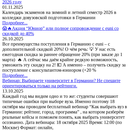
2026 году
01.11.2025
Календарь экзаменов на зимний и летний семестр 2026 в
колледжи довузовской подготовки в Германии
Подробнее...
😱🔥Акция “Юниор” или полное сопровождение с euni со
скидкой до 40%
26.10.2025
Все преимущества поступления в Германию с euni – с
дополнительной скидкой 20%! О чём речь: 💡 У нас есть
ежегодная скидка за раннее обращение 20% (при заказе до 1
марта) 🔥 А сейчас мы даём крайне редкую возможность,
умножить эту скидку на 2! 💶 А именно – получить скидку за
поступление с консультантом-юниором (+20 %
Подробнее...
Вебинар: Выбираете университет в Германии? Не спешите
ориентироваться только на рейтинги.
13.10.2025
Каждый год мы видим одно и то же: студенты совершают
типичные ошибки при выборе вуза. Именно поэтому 18
октября мы проводим бесплатный вебинар “Как выбрать вуз в
Германии: рейтинг, город, программа” , на котором разберём
реальные кейсы и поможем понять, как выбрать университет
осознанно. Дата вебинара: 18 октября 2025 Время: 12:00 (по
Москве) Формат: онлайн,