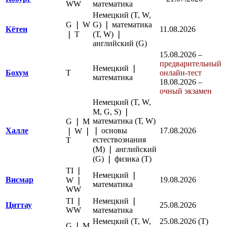
WW
математика
Немецкий (T, W,
G ❘ W
G) ❘ математика
Кётен
11.08.2026
❘ Т
(Т, W) ❘
английский (G)
15.08.2026 –
предварительный
Немецкий ❘
Бохум
Т
онлайн-тест
математика
18.08.2026 –
очный экзамен
Немецкий (T, W,
M, G, S) ❘
математика (Т, W)
G ❘ M
Халле
❘ основы
17
.08.2026
❘ W ❘
естествознания
Т
(М) ❘ английский
(G) ❘ физика (T)
TI ❘
Немецкий ❘
Висмар
19.08.2026
W ❘
математика
WW
TI ❘
Немецкий ❘
Циттау
25.08.2026
WW
математика
Немецкий (T, W,
25
.08.2026 (T)
G ❘ M