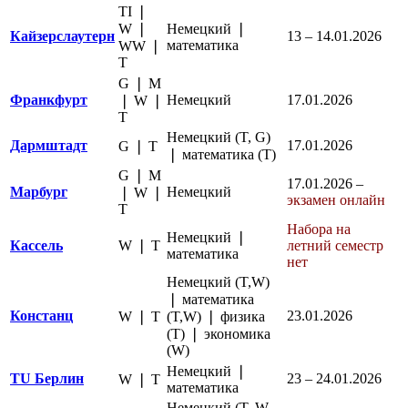
TI ❘
W ❘
Немецкий ❘
Кайзерслаутерн
13 – 14.01.2026
математика
WW ❘
Т
G ❘ M
Франкфурт
Немецкий
17.01.2026
❘ W ❘
Т
Немецкий (T, G)
Дармштадт
17.01.2026
G ❘ Т
❘ математика (T)
G ❘ M
17.01.2026 –
Марбург
Немецкий
❘ W ❘
экзамен онлайн
Т
Набора на
Немецкий ❘
Кассель
W ❘ Т
летний семестр
математика
нет
Немецкий (T,W)
❘ математика
Констанц
23.01.2026
W ❘ Т
(T,W) ❘ физика
(T) ❘ экономика
(W)
Немецкий ❘
TU Берлин
23 – 24.01.2026
W ❘ Т
математика
Немецкий (T, W,