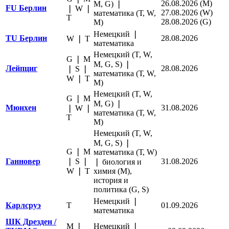
26
.08.2026 (M)
M, G) ❘
FU Берлин
❘ W ❘
27
.08.2026 (W)
математика (Т, W,
Т
28
.08.2026 (G)
M)
Немецкий ❘
TU Берлин
28.08.2026
W ❘ Т
математика
Немецкий (T, W,
G ❘ M
M, G, S) ❘
Лейпциг
28.08.2026
❘ S ❘
математика (Т, W,
W ❘ Т
M)
Немецкий (T, W,
G ❘ M
M, G) ❘
Мюнхен
31.08.2026
❘ W ❘
математика (Т, W,
Т
M)
Немецкий (T, W,
M, G, S) ❘
G ❘ M
математика (Т, W)
Ганновер
❘ S ❘
31.08.2026
❘ биология и
W ❘ Т
химия (M),
история и
политика (G, S)
Немецкий ❘
Карлсруэ
Т
01
.09.2026
математика
ШК Дрезден /
M ❘
Немецкий ❘