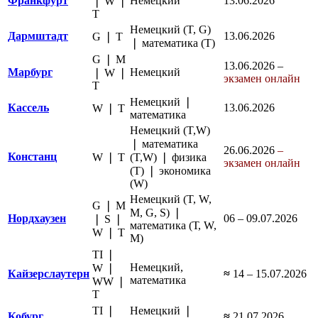
Франкфурт
Немецкий
13.06.2026
❘ W ❘
Т
Немецкий (T, G)
Дармштадт
13.06.2026
G ❘ Т
❘ математика (T)
G ❘ M
13.06.2026 –
Марбург
Немецкий
❘ W ❘
экзамен онлайн
Т
Немецкий ❘
Кассель
13.06.2026
W ❘ Т
математика
Немецкий (T,W)
❘ математика
26.06.2026
–
Констанц
W ❘ Т
(T,W) ❘ физика
экзамен онлайн
(T) ❘ экономика
(W)
Немецкий (T, W,
G ❘ M
M, G, S) ❘
Нордхаузен
06 – 09.07.2026
❘ S ❘
математика (Т, W,
W ❘ Т
M)
TI ❘
Немецкий,
W ❘
Кайзерслаутерн
≈
14 – 15.07.2026
математика
WW ❘
Т
TI ❘
Немецкий ❘
Кобург
≈
21.07.2026