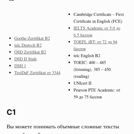
Cambridge Certificate – First
Certificate in English (FCE)
IELTS Academic от 5.0 до
6.5 баллов
Goethe-Zertifikat B2
TOEFL iBT: от 72 до 94
telc Deutsch B2
баллов
ÖSD Zertifikat B2
telc English B2
DSD II Stufe
TOEIC: 400 – 485
DSH 1
(listening), 385 – 450
TestDaF Zertifikat от 3344
(reading)
UNIcert II
Pearson PTE Academic: от
59 до 75 баллов
C1
Вы можете понимать объемные сложные тексты