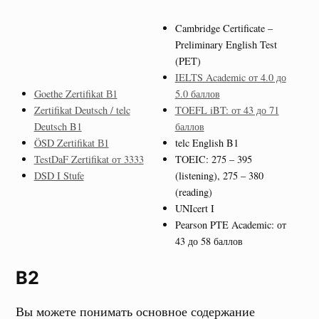
Cambridge Certificate –
Preliminary English Test
(PET)
IELTS Academic от 4.0 до
Goethe Zertifikat В1
5.0 баллов
Zertifikat Deutsch / telc
TOEFL iBT: от 43 до 71
Deutsch B1
баллов
ÖSD Zertifikat В1
telc English B1
TestDaF Zertifikat от 3333
TOEIC: 275 – 395
DSD I Stufe
(listening), 275 – 380
(reading)
UNIcert I
Pearson PTE Academic: от
43 до 58 баллов
B2
Вы можете понимать основное содержание