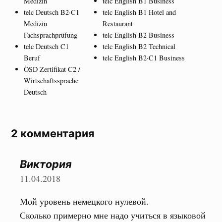
Medizin
telc English B1 Business
telc Deutsch B2·C1
telc English B1 Hotel and
Medizin
Restaurant
Fachsprachprüfung
telc English B2 Business
telc Deutsch C1
telc English B2 Technical
Beruf
telc English B2·C1 Business
ÖSD Zertifikat C2 /
Wirtschaftssprache
Deutsch
2 комментария
Виктория
11.04.2018
Мой уровень немецкого нулевой.
Сколько примерно мне надо учиться в языковой