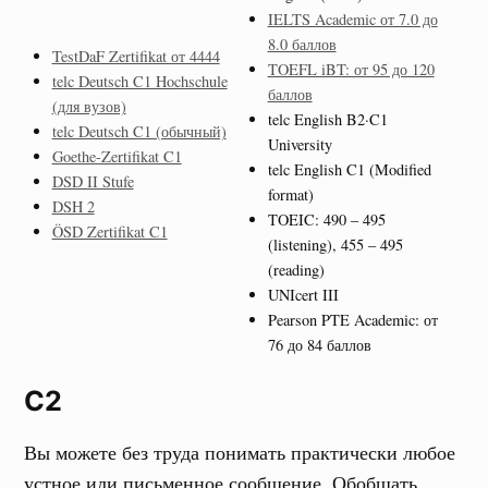
IELTS Academic от 7.0 до
8.0 баллов
TestDaF Zertifikat от 4444
TOEFL iBT: от 95 до 120
telc Deutsch C1 Hochschule
баллов
(для вузов)
telc English B2·C1
telc Deutsch C1 (обычный)
University
Goethe-Zertifikat C1
telc English C1 (Modified
DSD II Stufe
format)
DSH 2
TOEIC: 490 – 495
ÖSD Zertifikat C1
(listening), 455 – 495
(reading)
UNIcert III
Pearson PTE Academic: от
76 до 84 баллов
C2
Вы можете без труда понимать практически любое
устное или письменное сообщение. Обобщать