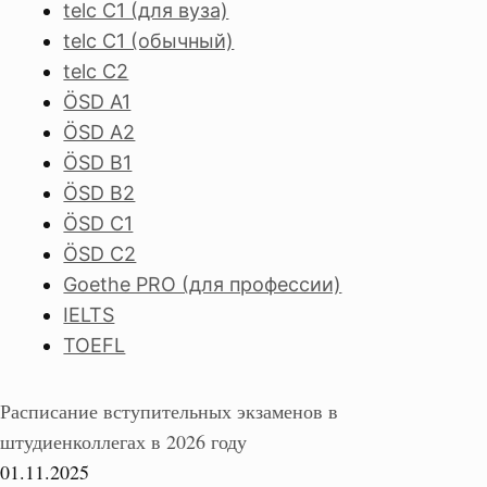
telc C1 (для вуза)
telc C1 (обычный)
telc C2
ÖSD A1
ÖSD A2
ÖSD B1
ÖSD B2
ÖSD C1
ÖSD C2
Goethe PRO (для профессии)
IELTS
TOEFL
Расписание вступительных экзаменов в
штудиенколлегах в 2026 году
01.11.2025