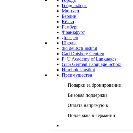
Города
Гейдельберг
Мюнхен
Берлин
Кёльн
Гамбург
Франкфурт
Дрезден
Школы
did deutsch-institut
Carl Duisberg Centren
F+U Academy of Languages
GLS German Language School
Humboldt-Institut
Преимущества
Подарки за бронирование
Визовая поддержка
Оплата напрямую в
Поддержка в Германии