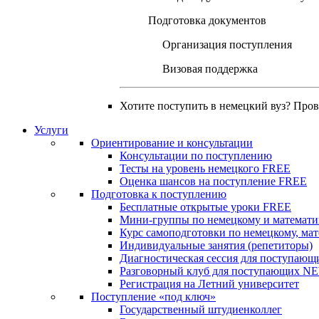
Подготовка документов
Организация поступления
Визовая поддержка
Хотите поступить в немецкий вуз? Про
Услуги
Ориентирование и консультации
Консультации по поступлению
Тесты на уровень немецкого
FREE
Оценка шансов на поступление
FREE
Подготовка к поступлению
Бесплатные открытые уроки
FREE
Мини-группы по немецкому и математи
Курс самоподготовки по немецкому, ма
Индивидуальные занятия (репетиторы)
Диагностическая сессия для поступающ
Разговорный клуб для поступающих
N
Регистрация на Летний университет
Поступление «под ключ»
Государственный штудиенколлег