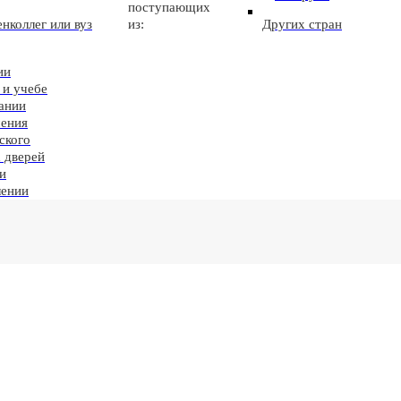
поступающих
нколлег или вуз
из:
Других стран
ии
 и учебе
ании
чения
ского
 дверей
и
лении