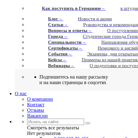
–
Как поступить в Германию
в штудие
–
Блог
Новости и акции
–
Статьи
Руководства и рекомендац
–
Вопросы и ответы
О поступлении
–
Города
Студенческие города Герм
–
Cпециальности
Направления обу
–
Сертификаты
Немецкого и англий
–
События
Экзамены, дни открытых
–
Кейсы
Примеры из нашей практик
–
Вебинары
О подготовке и поступ
Подпишитесь на нашу рассылку
и на наши страницы в соцсетях
О нас
О компании
Контакт
Отзывы
Вакансии
Смотреть все результаты
Нет результатов