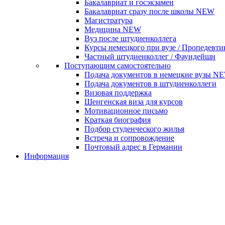
Бакалавриат и госэкзамен
Бакалавриат сразу после школы
NEW
Магистратура
Медицина
NEW
Вуз после штудиенколлега
Курсы немецкого при вузе / Пропедевти
Частный штудиенколлег / Фаундейшн
Поступающим самостоятельно
Подача документов в немецкие вузы
N
Подача документов в штудиенколлеги
Визовая поддержка
Шенгенская виза для курсов
Мотивационное письмо
Краткая биография
Подбор студенческого жилья
Встреча и сопровождение
Почтовый адрес в Германии
Информация