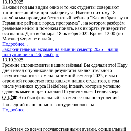
13.10.2025
Каждый год мы видим одно и то же: студенты совершают
типичные ошибки при выборе вуза. Именно поэтому 18
октября мы проводим бесплатный вебинар “Как выбрать вуз в
Германии: рейтинг, город, программа” , на котором разберём
реальные кейсы и поможем понять, как выбрать университет
осознанно. Дата вебинара: 18 октября 2025 Время: 12:00 (по
Москве) Формат: онлайн,
Подробнее...
Заключительный экзамен на зимний семестр 2025 – наши
поступившие в Гейдельберг
13.10.2025
Громкие аплодисменты нашим звёздам! Вы сделали это! Пару
дней назад опубликовали результаты заключительного
вступительного экзамена на зимний семестр 2025, и мы с
огромной гордостью поздравляем наших студентов, в том
числе учеников курса Heidelberg Intensiv, которые успешно
сдали экзамен в престижный Штудиенколлег Гейдельберг
🇩🇪🎓 Это был финальный экзамен сезона поступления!
Последний шанс попасть в штудиенколлег на
Подробнее...
Работаем со всеми государственными вузами, официальный