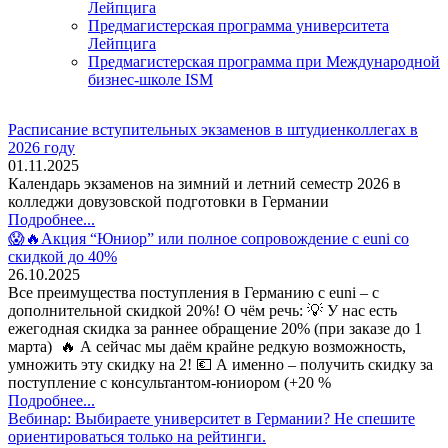
Лейпцига
Предмагистерская программа университета
Лейпцига
Предмагистерская программа при Международной
бизнес-школе ISM
Расписание вступительных экзаменов в штудиенколлегах в
2026 году
01.11.2025
Календарь экзаменов на зимний и летний семестр 2026 в
колледжи довузовской подготовки в Германии
Подробнее...
😱🔥Акция “Юниор” или полное сопровождение с euni со
скидкой до 40%
26.10.2025
Все преимущества поступления в Германию с euni – с
дополнительной скидкой 20%! О чём речь: 💡 У нас есть
ежегодная скидка за раннее обращение 20% (при заказе до 1
марта) 🔥 А сейчас мы даём крайне редкую возможность,
умножить эту скидку на 2! 💶 А именно – получить скидку за
поступление с консультантом-юниором (+20 %
Подробнее...
Вебинар: Выбираете университет в Германии? Не спешите
ориентироваться только на рейтинги.