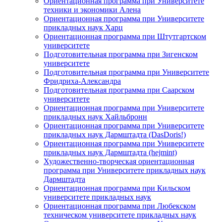
Ориентационная программа при Университете
техники и экономики Алена
Ориентационная программа при Университете
прикладных наук Харц
Ориентационная программа при Штутгартском
университете
Подготовительная программа при Зигенском
университете
Подготовительная программа при Университете
Фридриха-Александра
Подготовительная программа при Саарском
университете
Ориентационная программа при Университете
прикладных наук Хайльбронн
Ориентационная программа при Университете
прикладных наук Дармштадта (DasDoris!)
Ориентационная программа при Университете
прикладных наук Дармштадта (hejmint)
Художественно-творческая ориентационная
программа при Университете прикладных наук
Дармштадта
Ориентационная программа при Кильском
университете прикладных наук
Ориентационная программа при Любекском
техническом университете прикладных наук