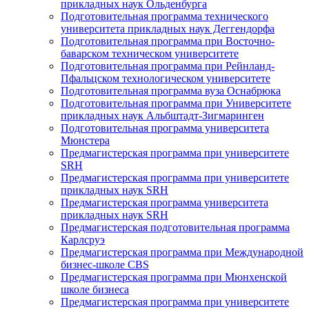
прикладных наук Ольденбурга
Подготовительная программа технического
университета прикладных наук Деггендорфа
Подготовительная программа при Восточно-
баварском техническом университете
Подготовительная программа при Рейнланд-
Пфальцском технологическом университете
Подготовительная программа вуза Оснабрюка
Подготовительная программа при Университете
прикладных наук Альбштадт-Зигмаринген
Подготовительная программа университета
Мюнстера
Предмагистерская программа при университете
SRH
Предмагистерская программа при университете
прикладных наук SRH
Предмагистерская программа университета
прикладных наук SRH
Предмагистерская подготовительная программа
Карлсруэ
Предмагистерская программа при Международной
бизнес-школе CBS
Предмагистерская программа при Мюнхенской
школе бизнеса
Предмагистерская программа при университете