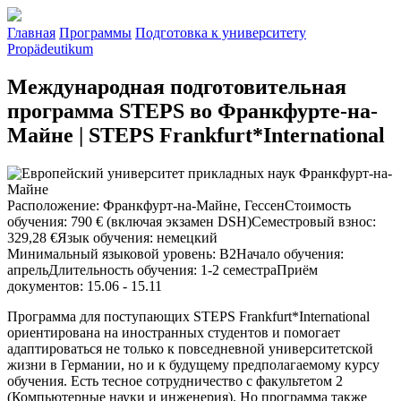
Главная
Программы
Подготовка к университету
Propädeutikum
Международная подготовительная
программа STEPS во Франкфурте-на-
Майне | STEPS Frankfurt*International
Расположение
:
Франкфурт-на-Майне, Гессен
Стоимость
обучения
:
790 € (включая экзамен DSH)
Семестровый взнос
:
329,28 €
Язык обучения
:
немецкий
Минимальный языковой уровень
:
B2
Начало обучения
:
апрель
Длительность обучения
:
1-2 семестра
Приём
документов
:
15.06 - 15.11
Программа для поступающих STEPS Frankfurt*International
ориентирована на иностранных студентов и помогает
адаптироваться не только к повседневной университетской
жизни в Германии, но и к будущему предполагаемому курсу
обучения. Есть тесное сотрудничество с факультетом 2
(Компьютерные науки и инженерия). Но программа также