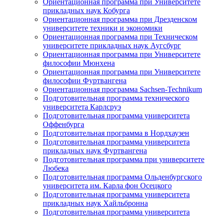
Ориентационная программа при Университете
прикладных наук Кобурга
Ориентационная программа при Дрезденском
университете техники и экономики
Ориентационная программа при Техническом
университете прикладных наук Аугсбург
Ориентационная программа при Университете
философии Мюнхена
Ориентационная программа при Университете
философии Фуртвангена
Ориентационная программа Sachsen-Technikum
Подготовительная программа технического
университета Карлсруэ
Подготовительная программа университета
Оффенбурга
Подготовительная программа в Нордхаузен
Подготовительная программа университета
прикладных наук Фуртвангена
Подготовительная программа при университете
Любека
Подготовительная программа Ольденбургского
университета им. Карла фон Осецкого
Подготовительная программа университета
прикладных наук Хайльбронна
Подготовительная программа университета