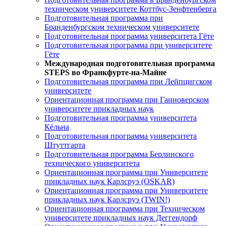
техническом университете Коттбус-Зенфтенберга
Подготовительная программа при
Бранденбургском техническом университете
Подготовительная программа университета Гёте
Подготовительная программа при университете
Гёте
Международная подготовительная программа
STEPS во Франкфурте-на-Майне
Подготовительная программа при Лейпцигском
университете
Ориентационная программа при Ганноверском
университете прикладных наук
Подготовительная программа университета
Кёльна
Подготовительная программа университета
Штуттгарта
Подготовительная программа Берлинского
технического университета
Ориентационная программа при Университете
прикладных наук Карлсруэ (OSKAR)
Ориентационная программа при Университете
прикладных наук Карлсруэ (TWIN!)
Ориентационная программа при Техническом
университете прикладных наук Деггендорф