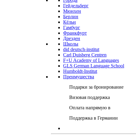
Города
Гейдельберг
Мюнхен
Берлин
Кёльн
Гамбург
Франкфурт
Дрезден
Школы
did deutsch-institut
Carl Duisberg Centren
F+U Academy of Languages
GLS German Language School
Humboldt-Institut
Преимущества
Подарки за бронирование
Визовая поддержка
Оплата напрямую в
Поддержка в Германии