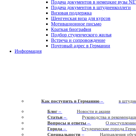
Подача документов в немецкие вузы
N
Подача документов в штудиенколлеги
Визовая поддержка
Шенгенская виза для курсов
Мотивационное письмо
Краткая биография
Подбор студенческого жилья
Встреча и сопровождение
Почтовый адрес в Германии
Информация
–
Как поступить в Германию
в штудие
–
Блог
Новости и акции
–
Статьи
Руководства и рекомендац
–
Вопросы и ответы
О поступлении
–
Города
Студенческие города Герм
–
Cпециальности
Направления обу