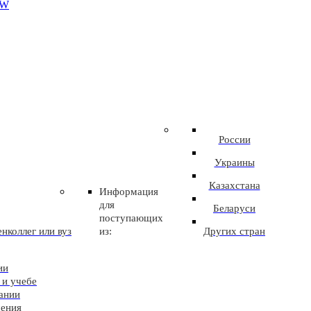
EW
России
Украины
Казахстана
Информация
для
Беларуси
поступающих
нколлег или вуз
из:
Других стран
ии
 и учебе
ании
чения