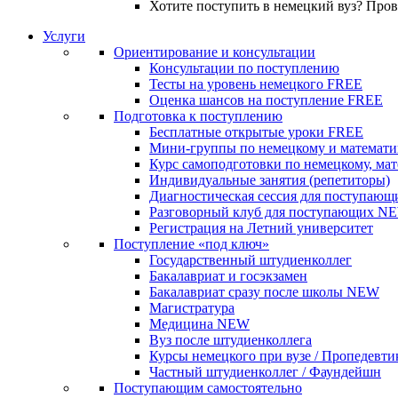
Хотите поступить в немецкий вуз? Про
Услуги
Ориентирование и консультации
Консультации по поступлению
Тесты на уровень немецкого
FREE
Оценка шансов на поступление
FREE
Подготовка к поступлению
Бесплатные открытые уроки
FREE
Мини-группы по немецкому и математи
Курс самоподготовки по немецкому, ма
Индивидуальные занятия (репетиторы)
Диагностическая сессия для поступающ
Разговорный клуб для поступающих
N
Регистрация на Летний университет
Поступление «под ключ»
Государственный штудиенколлег
Бакалавриат и госэкзамен
Бакалавриат сразу после школы
NEW
Магистратура
Медицина
NEW
Вуз после штудиенколлега
Курсы немецкого при вузе / Пропедевти
Частный штудиенколлег / Фаундейшн
Поступающим самостоятельно