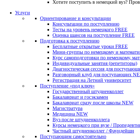
Хотите поступить в немецкий вуз? Про
Услуги
Ориентирование и консультации
Консультации по поступлению
Тесты на уровень немецкого
FREE
Оценка шансов на поступление
FREE
Подготовка к поступлению
Бесплатные открытые уроки
FREE
Мини-группы по немецкому и математи
Курс самоподготовки по немецкому, ма
Индивидуальные занятия (репетиторы)
Диагностическая сессия для поступающ
Разговорный клуб для поступающих
N
Регистрация на Летний университет
Поступление «под ключ»
Государственный штудиенколлег
Бакалавриат и госэкзамен
Бакалавриат сразу после школы
NEW
Магистратура
Медицина
NEW
Вуз после штудиенколлега
Курсы немецкого при вузе / Пропедевти
Частный штудиенколлег / Фаундейшн
Поступающим самостоятельно