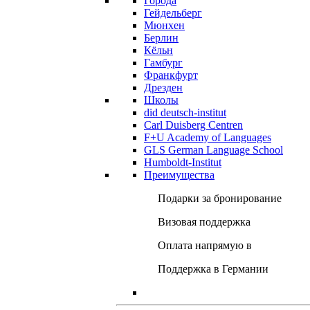
Города
Гейдельберг
Мюнхен
Берлин
Кёльн
Гамбург
Франкфурт
Дрезден
Школы
did deutsch-institut
Carl Duisberg Centren
F+U Academy of Languages
GLS German Language School
Humboldt-Institut
Преимущества
Подарки за бронирование
Визовая поддержка
Оплата напрямую в
Поддержка в Германии