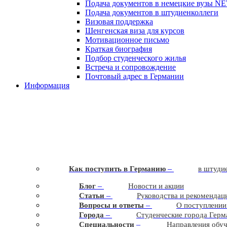
Подача документов в немецкие вузы
N
Подача документов в штудиенколлеги
Визовая поддержка
Шенгенская виза для курсов
Мотивационное письмо
Краткая биография
Подбор студенческого жилья
Встреча и сопровождение
Почтовый адрес в Германии
Информация
–
Как поступить в Германию
в штудие
–
Блог
Новости и акции
–
Статьи
Руководства и рекомендац
–
Вопросы и ответы
О поступлении
–
Города
Студенческие города Герм
–
Cпециальности
Направления обу