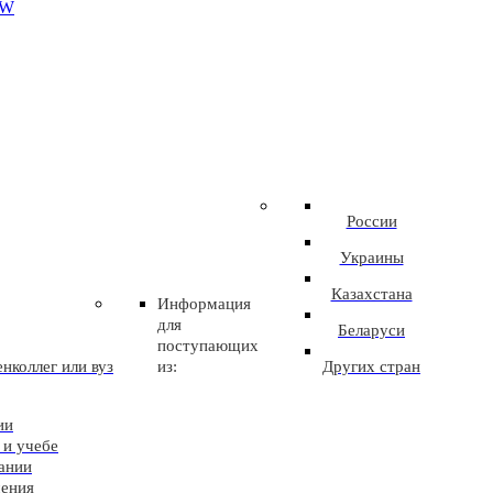
EW
России
Украины
Казахстана
Информация
для
Беларуси
поступающих
нколлег или вуз
из:
Других стран
ии
 и учебе
ании
чения