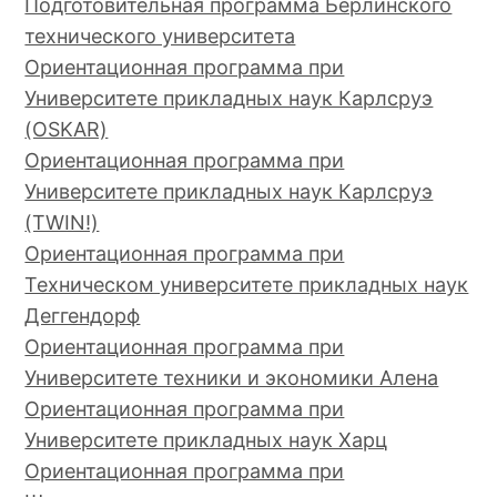
Подготовительная программа Берлинского
технического университета
Ориентационная программа при
Университете прикладных наук Карлсруэ
(OSKAR)
Ориентационная программа при
Университете прикладных наук Карлсруэ
(TWIN!)
Ориентационная программа при
Техническом университете прикладных наук
Деггендорф
Ориентационная программа при
Университете техники и экономики Алена
Ориентационная программа при
Университете прикладных наук Харц
Ориентационная программа при