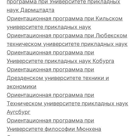
программа при Университете прикладных
наук Дармштадта
Ориентационная программа при Кильском
университете прикладных наук
Ориентационная программа при Любекском
техническом университете прикладных наук
Ориентационная программа при
Университете прикладных наук Кобурга
Ориентационная программа при
Дрезденском университете техники и
экономики
Ориентационная программа при
Техническом университете прикладных наук
Аугсбург
Ориентационная программа при
Университете философии Мюнхена