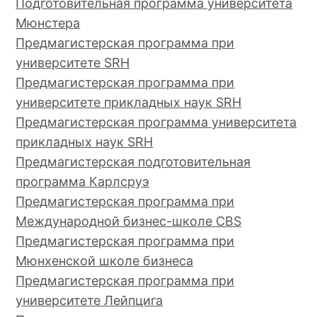
Подготовительная программа университета
Мюнстера
Предмагистерская программа при
университете SRH
Предмагистерская программа при
университете прикладных наук SRH
Предмагистерская программа университета
прикладных наук SRH
Предмагистерская подготовительная
программа Карлсруэ
Предмагистерская программа при
Международной бизнес-школе CBS
Предмагистерская программа при
Мюнхенской школе бизнеса
Предмагистерская программа при
университете Лейпцига