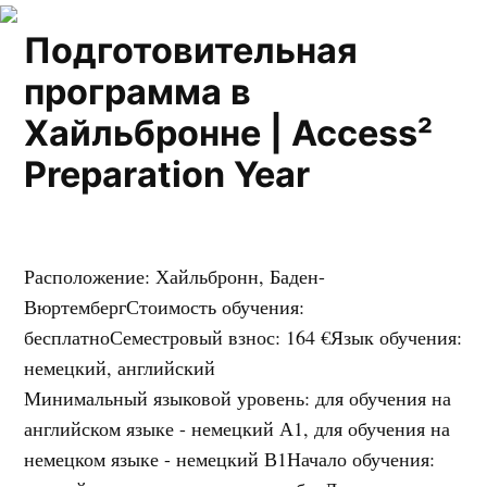
Подготовительная
программа в
Хайльбронне | Access²
Preparation Year
Расположение
:
Хайльбронн, Баден-
Вюртемберг
Стоимость обучения
:
бесплатно
Семестровый взнос
:
164 €
Язык обучения
:
немецкий, английский
Минимальный языковой уровень
:
для обучения на
английском языке - немецкий А1, для обучения на
немецком языке - немецкий В1
Начало обучения
: