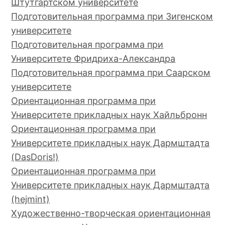
Штутгартском университете
Подготовительная программа при Зигенском
университете
Подготовительная программа при
Университете Фридриха-Александра
Подготовительная программа при Саарском
университете
Ориентационная программа при
Университете прикладных наук Хайльбронн
Ориентационная программа при
Университете прикладных наук Дармштадта
(DasDoris!)
Ориентационная программа при
Университете прикладных наук Дармштадта
(hejmint)
Художественно-творческая ориентационная