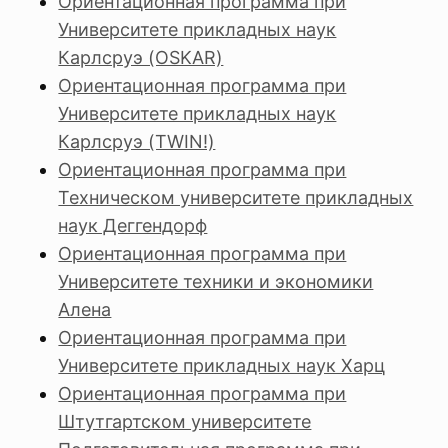
Ориентационная программа при
Университете прикладных наук
Карлсруэ (OSKAR)
Ориентационная программа при
Университете прикладных наук
Карлсруэ (TWIN!)
Ориентационная программа при
Техническом университете прикладных
наук Деггендорф
Ориентационная программа при
Университете техники и экономики
Алена
Ориентационная программа при
Университете прикладных наук Харц
Ориентационная программа при
Штутгартском университете