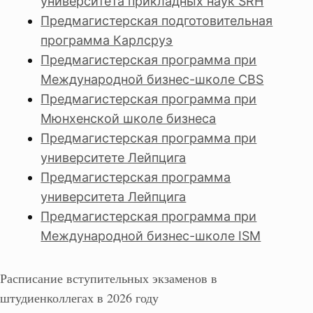
университета прикладных наук SRH
Предмагистерская подготовительная
программа Карлсруэ
Предмагистерская программа при
Международной бизнес-школе CBS
Предмагистерская программа при
Мюнхенской школе бизнеса
Предмагистерская программа при
университете Лейпцига
Предмагистерская программа
университета Лейпцига
Предмагистерская программа при
Международной бизнес-школе ISM
Расписание вступительных экзаменов в
штудиенколлегах в 2026 году