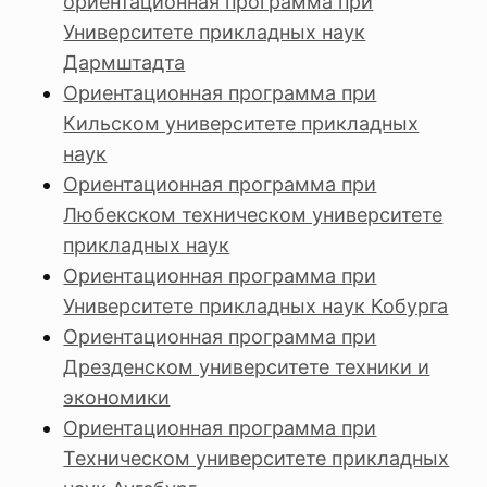
ориентационная программа при
Университете прикладных наук
Дармштадта
Ориентационная программа при
Кильском университете прикладных
наук
Ориентационная программа при
Любекском техническом университете
прикладных наук
Ориентационная программа при
Университете прикладных наук Кобурга
Ориентационная программа при
Дрезденском университете техники и
экономики
Ориентационная программа при
Техническом университете прикладных