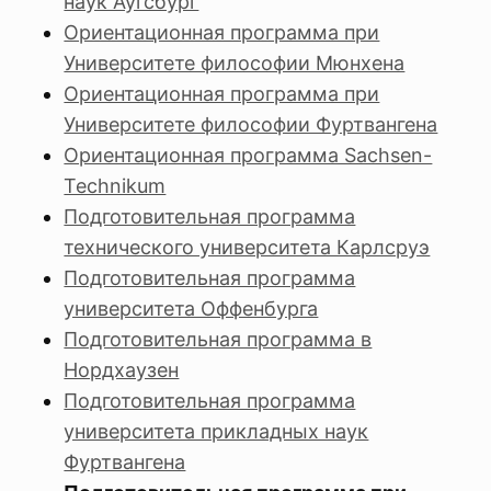
наук Аугсбург
Ориентационная программа при
Университете философии Мюнхена
Ориентационная программа при
Университете философии Фуртвангена
Ориентационная программа Sachsen-
Technikum
Подготовительная программа
технического университета Карлсруэ
Подготовительная программа
университета Оффенбурга
Подготовительная программа в
Нордхаузен
Подготовительная программа
университета прикладных наук
Фуртвангена