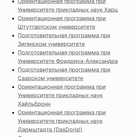
Ориентационная программа при
Университете прикладных наук Харц
Ориентационная программа при
Штутгартском университете
Подготовительная программа при
Зигенском университете
Подготовительная программа при
Университете Фридриха-Александра
Подготовительная программа при
Саарском университете
Ориентационная программа при
Университете прикладных наук
Хайльбронн
Ориентационная программа при
Университете прикладных наук
Дармштадта (DasDoris!)