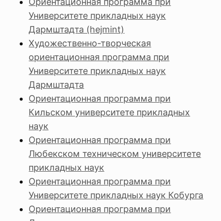
Ориентационная программа при
Университете прикладных наук
Дармштадта (hejmint)
Художественно-творческая
ориентационная программа при
Университете прикладных наук
Дармштадта
Ориентационная программа при
Кильском университете прикладных
наук
Ориентационная программа при
Любекском техническом университете
прикладных наук
Ориентационная программа при
Университете прикладных наук Кобурга
Ориентационная программа при