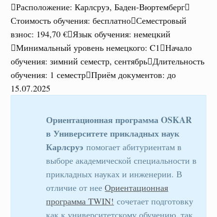
Расположение
:
Карлсруэ, Баден-Вюртемберг
Стоимость обучения
:
бесплатно
Семестровый
взнос
:
194,70 €
Язык обучения
:
немецкий
Минимальный уровень немецкого
:
C1
Начало
обучения
:
зимний семестр, сентябрь
Длительность
обучения
:
1 семестр
Приём документов
:
до
15.07.2025
Ориентационная программа OSKAR
в Университете прикладных наук
Карлсруэ
помогает абитуриентам в
выборе академической специальности в
прикладных науках и инженерии. В
отличие от нее
Ориентационная
программа TWIN!
сочетает подготовку
как к университетскому обучению, так