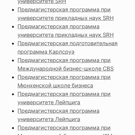
университете SRH
Предмагистерская программа при
университете прикладных наук SRH
Предмагистерская программа
университета прикладных наук SRH
Предмагистерская подготовительная
программа Карлсруэ
Предмагистерская программа при
Международной бизнес-школе CBS
Предмагистерская программа при
Мюнхенской школе бизнеса
Предмагистерская программа при
университете Лейпцига
Предмагистерская программа
университета Лейпцига
Предмагистерская программа при