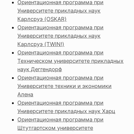
Ориентационная программа при
Университете прикладных наук
Карлсруэ (OSKAR)
Ориентационная программа при
Университете прикладных наук
Карлсруэ (TWIN!)
Ориентационная программа при
Техническом университете прикладных
наук Деггендорф
Ориентационная программа при
Университете техники и экономики
Алена
Ориентационная программа при
Университете прикладных наук Харц
Ориентационная программа при
Штутгартском университете