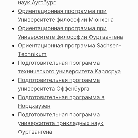
наук Аугсбург
Ориентационная программа при
Университете философии Мюнхена
Ориентационная программа при
Университете философии Фуртвангена
Ориентационная программа Sachsen-
Technikum
Подготовительная программа
технического университета Карлсруэ
Подготовительная программа
университета Оффенбурга
Подготовительная программа в
Нордхаузен
Подготовительная программа
университета прикладных наук
Фуртвангена