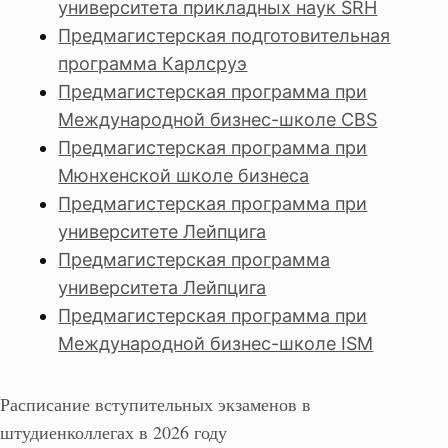
университета прикладных наук SRH
Предмагистерская подготовительная
программа Карлсруэ
Предмагистерская программа при
Международной бизнес-школе CBS
Предмагистерская программа при
Мюнхенской школе бизнеса
Предмагистерская программа при
университете Лейпцига
Предмагистерская программа
университета Лейпцига
Предмагистерская программа при
Международной бизнес-школе ISM
Расписание вступительных экзаменов в
штудиенколлегах в 2026 году