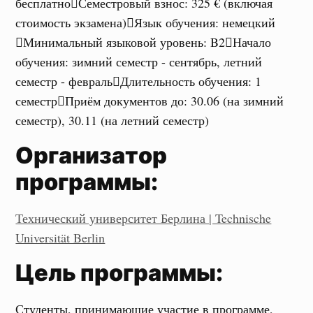
бесплатно
Семестровый взнос
:
325 € (включая
стоимость экзамена)
Язык обучения
:
немецкий
Минимальный языковой уровень
:
B2
Начало
обучения
:
зимний семестр - сентябрь, летний
семестр - февраль
Длительность обучения
:
1
семестр
Приём документов до
:
30.06 (на зимний
семестр), 30.11 (на летний семестр)
Организатор
программы:
Технический университет Берлина | Technische
Universität Berlin
Цель программы:
Студенты, принимающие участие в программе,