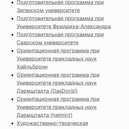
Подготовительная программа при
Зигенском университете
Подготовительная программа при
Университете Фридриха-Александра
Подготовительная программа при
Саарском университете
Ориентационная программа при
Университете прикладных наук
Хайльбронн
Ориентационная программа при
Университете прикладных наук
Дармштадта (DasDoris!)
Ориентационная программа при
Университете прикладных наук
Дармштадта (hejmint)
Художественно-творческая