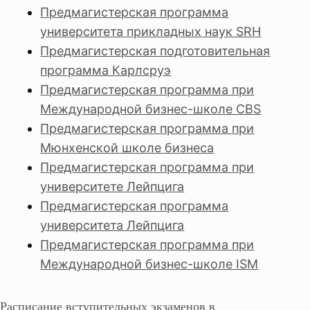
Предмагистерская программа
университета прикладных наук SRH
Предмагистерская подготовительная
программа Карлсруэ
Предмагистерская программа при
Международной бизнес-школе CBS
Предмагистерская программа при
Мюнхенской школе бизнеса
Предмагистерская программа при
университете Лейпцига
Предмагистерская программа
университета Лейпцига
Предмагистерская программа при
Международной бизнес-школе ISM
Расписание вступительных экзаменов в