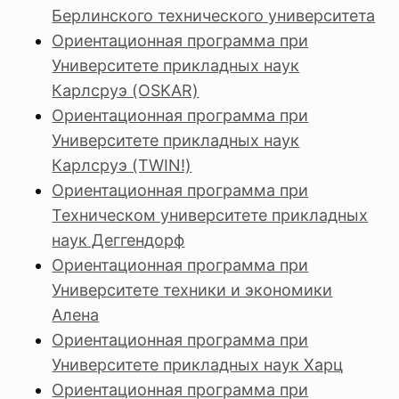
Берлинского технического университета
Ориентационная программа при
Университете прикладных наук
Карлсруэ (OSKAR)
Ориентационная программа при
Университете прикладных наук
Карлсруэ (TWIN!)
Ориентационная программа при
Техническом университете прикладных
наук Деггендорф
Ориентационная программа при
Университете техники и экономики
Алена
Ориентационная программа при
Университете прикладных наук Харц
Ориентационная программа при