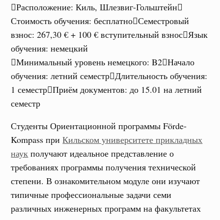
Расположение
:
Киль, Шлезвиг-Гольштейн
Стоимость обучения
:
бесплатно
Семестровый
взнос
:
267,30 € + 100 € вступительный взнос
Язык
обучения
:
немецкий
Минимальный уровень немецкого
:
B2
Начало
обучения
:
летний семестр
Длительность обучения
:
1 семестр
Приём документов
:
до 15.01 на летний
семестр
Студенты Ориентационной программы Förde-
Kompass при
Кильском университете прикладных
наук
получают идеальное представление о
требованиях программы получения технической
степени. В ознакомительном модуле они изучают
типичные профессиональные задачи семи
различных инженерных программ на факультетах