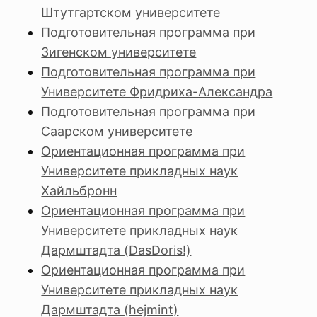
Штутгартском университете
Подготовительная программа при
Зигенском университете
Подготовительная программа при
Университете Фридриха-Александра
Подготовительная программа при
Саарском университете
Ориентационная программа при
Университете прикладных наук
Хайльбронн
Ориентационная программа при
Университете прикладных наук
Дармштадта (DasDoris!)
Ориентационная программа при
Университете прикладных наук
Дармштадта (hejmint)