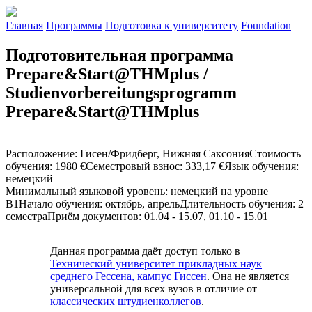
Главная
Программы
Подготовка к университету
Foundation
Подготовительная программа
Prepare&Start@THMplus /
Studienvorbereitungsprogramm
Prepare&Start@THMplus
Расположение
:
Гисен/Фридберг, Нижняя Саксония
Стоимость
обучения
:
1980 €
Семестровый взнос
:
333,17 €
Язык обучения
:
немецкий
Минимальный языковой уровень
:
немецкий на уровне
B1
Начало обучения
:
октябрь, апрель
Длительность обучения
:
2
семестра
Приём документов
:
01.04 - 15.07, 01.10 - 15.01
Данная программа даёт доступ
только
в
Технический университет прикладных наук
среднего Гессена, кампус Гиссен
. Она не является
универсальной для всех вузов в отличие от
классических штудиенколлегов
.