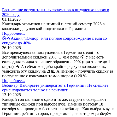
Расписание вступительных экзаменов в штудиенколлегах в
2026 году
01.11.2025
Календарь экзаменов на зимний и летний семестр 2026 в
колледжи довузовской подготовки в Германии
Подробнее...
😱🔥Акция “Юниор” или полное сопровождение с euni со
скидкой до 40%
26.10.2025
Все преимущества поступления в Германию с euni – с
дополнительной скидкой 20%! О чём речь: 💡 У нас есть
ежегодная скидка за раннее обращение 20% (при заказе до 1
марта) 🔥 А сейчас мы даём крайне редкую возможность,
умножить эту скидку на 2! 💶 А именно – получить скидку за
поступление с консультантом-юниором (+20 %
Подробнее...
Вебинар: Выбираете университет в Германии? Не спешите
ориентироваться только на рейтинги.
13.10.2025
Каждый год мы видим одно и то же: студенты совершают
типичные ошибки при выборе вуза. Именно поэтому 18
октября мы проводим бесплатный вебинар “Как выбрать вуз в
Германии: рейтинг, город, программа” , на котором разберём