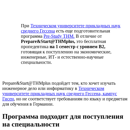
При
Техническом университете прикладных наук
среднего Гессена
есть еще подготовительная
программа
Pre-Study THM
.
В отличие от
Prepare&Start@THMplus,
это бесплатная
пропедевтика
на 1 семестр с уровнем B2,
готовящая к поступлению на экономические,
инженерные, ИТ- и естественно-научные
специальности.
Prepare&Start@THMplus подойдет тем, кто хочет изучать
инженерное дело или информатику в
Техническом
университете прикладных наук среднего Гессена, кампус
Гисен
, но не соответствует требованиям по языку и предметам
для обучения в Германии.
Программа подходит для поступления
на специальности