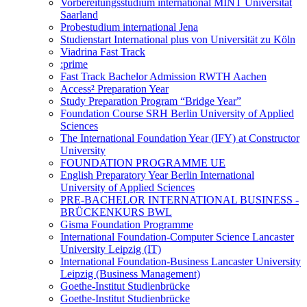
Vorbereitungsstudium international MINT Universität
Saarland
Probestudium international Jena
Studienstart International plus von Universität zu Köln
Viadrina Fast Track
:prime
Fast Track Bachelor Admission RWTH Aachen
Access² Preparation Year
Study Preparation Program “Bridge Year”
Foundation Course SRH Berlin University of Applied
Sciences
The International Foundation Year (IFY) at Constructor
University
FOUNDATION PROGRAMME UE
English Preparatory Year Berlin International
University of Applied Sciences
PRE-BACHELOR INTERNATIONAL BUSINESS -
BRÜCKENKURS BWL
Gisma Foundation Programme
International Foundation-Computer Science Lancaster
University Leipzig (IT)
International Foundation-Business Lancaster University
Leipzig (Business Management)
Goethe-Institut Studienbrücke
Goethe-Institut Studienbrücke