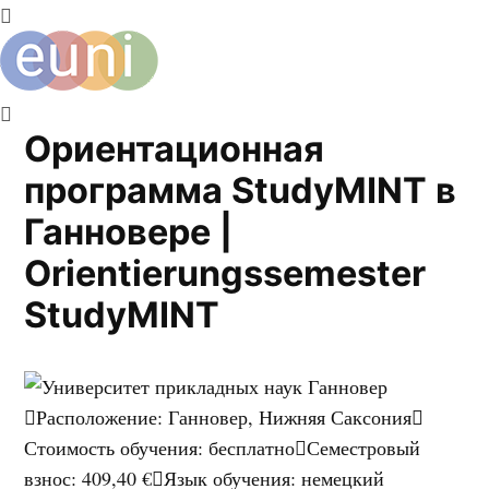
Ориентационная
программа StudyMINT в
Ганновере |
Orientierungssemester
StudyMINT
Расположение
:
Ганновер, Нижняя Саксония
Стоимость обучения
:
бесплатно
Семестровый
взнос
:
409,40 €
Язык обучения
:
немецкий