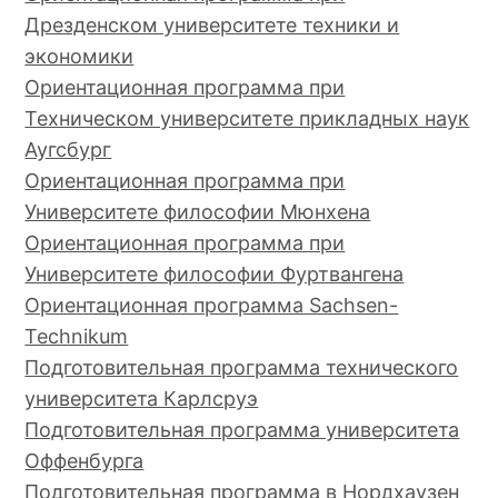
Дрезденском университете техники и
экономики
Ориентационная программа при
Техническом университете прикладных наук
Аугсбург
Ориентационная программа при
Университете философии Мюнхена
Ориентационная программа при
Университете философии Фуртвангена
Ориентационная программа Sachsen-
Technikum
Подготовительная программа технического
университета Карлсруэ
Подготовительная программа университета
Оффенбурга
Подготовительная программа в Нордхаузен