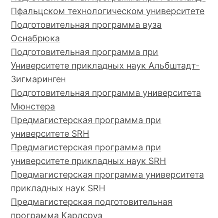
Пфальцском технологическом университете
Подготовительная программа вуза
Оснабрюка
Подготовительная программа при
Университете прикладных наук Альбштадт-
Зигмаринген
Подготовительная программа университета
Мюнстера
Предмагистерская программа при
университете SRH
Предмагистерская программа при
университете прикладных наук SRH
Предмагистерская программа университета
прикладных наук SRH
Предмагистерская подготовительная
программа Карлсруэ