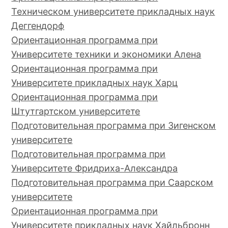
Техническом университете прикладных наук
Деггендорф
Ориентационная программа при
Университете техники и экономики Алена
Ориентационная программа при
Университете прикладных наук Харц
Ориентационная программа при
Штутгартском университете
Подготовительная программа при Зигенском
университете
Подготовительная программа при
Университете Фридриха-Александра
Подготовительная программа при Саарском
университете
Ориентационная программа при
Университете прикладных наук Хайльбронн