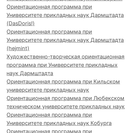
Ориентационная программа при
Университете прикладных наук Дармштадта
(DasDoris!)
Ориентационная программа при
Университете прикладных наук Дармштадта
(hejmint)
Художественно-творческая ориентационная
программа при Университете прикладных
наук Дармштадта
Ориентационная программа при Кильском
университете прикладных наук
Ориентационная программа при Любекском
техническом университете прикладных наук
Ориентационная программа при
Университете прикладных наук Кобурга
Ориентационная программа при