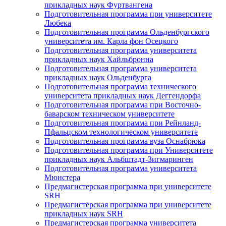
прикладных наук Фуртвангена
Подготовительная программа при университете
Любека
Подготовительная программа Ольденбургского
университета им. Карла фон Осецкого
Подготовительная программа университета
прикладных наук Хайльбронна
Подготовительная программа университета
прикладных наук Ольденбурга
Подготовительная программа технического
университета прикладных наук Деггендорфа
Подготовительная программа при Восточно-
баварском техническом университете
Подготовительная программа при Рейнланд-
Пфальцском технологическом университете
Подготовительная программа вуза Оснабрюка
Подготовительная программа при Университете
прикладных наук Альбштадт-Зигмаринген
Подготовительная программа университета
Мюнстера
Предмагистерская программа при университете
SRH
Предмагистерская программа при университете
прикладных наук SRH
Предмагистерская программа университета