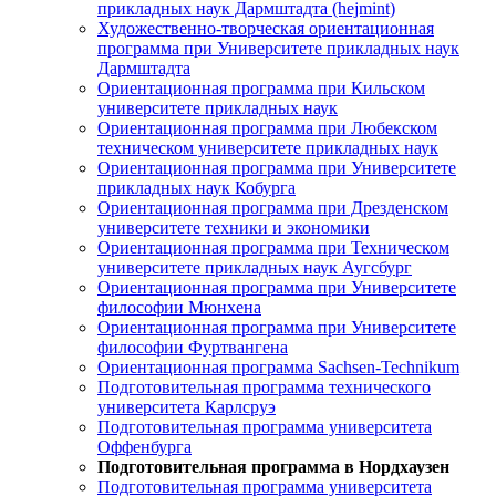
прикладных наук Дармштадта (hejmint)
Художественно-творческая ориентационная
программа при Университете прикладных наук
Дармштадта
Ориентационная программа при Кильском
университете прикладных наук
Ориентационная программа при Любекском
техническом университете прикладных наук
Ориентационная программа при Университете
прикладных наук Кобурга
Ориентационная программа при Дрезденском
университете техники и экономики
Ориентационная программа при Техническом
университете прикладных наук Аугсбург
Ориентационная программа при Университете
философии Мюнхена
Ориентационная программа при Университете
философии Фуртвангена
Ориентационная программа Sachsen-Technikum
Подготовительная программа технического
университета Карлсруэ
Подготовительная программа университета
Оффенбурга
Подготовительная программа в Нордхаузен
Подготовительная программа университета