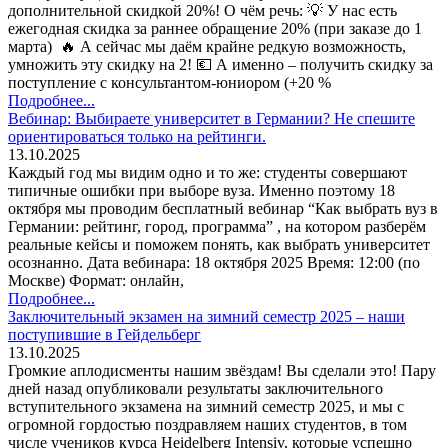
дополнительной скидкой 20%! О чём речь: 💡 У нас есть
ежегодная скидка за раннее обращение 20% (при заказе до 1
марта) 🔥 А сейчас мы даём крайне редкую возможность,
умножить эту скидку на 2! 💶 А именно – получить скидку за
поступление с консультантом-юниором (+20 %
Подробнее...
Вебинар: Выбираете университет в Германии? Не спешите
ориентироваться только на рейтинги.
13.10.2025
Каждый год мы видим одно и то же: студенты совершают
типичные ошибки при выборе вуза. Именно поэтому 18
октября мы проводим бесплатный вебинар “Как выбрать вуз в
Германии: рейтинг, город, программа” , на котором разберём
реальные кейсы и поможем понять, как выбрать университет
осознанно. Дата вебинара: 18 октября 2025 Время: 12:00 (по
Москве) Формат: онлайн,
Подробнее...
Заключительный экзамен на зимний семестр 2025 – наши
поступившие в Гейдельберг
13.10.2025
Громкие аплодисменты нашим звёздам! Вы сделали это! Пару
дней назад опубликовали результаты заключительного
вступительного экзамена на зимний семестр 2025, и мы с
огромной гордостью поздравляем наших студентов, в том
числе учеников курса Heidelberg Intensiv, которые успешно