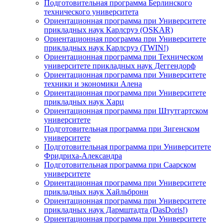
Подготовительная программа Берлинского
технического университета
Ориентационная программа при Университете
прикладных наук Карлсруэ (OSKAR)
Ориентационная программа при Университете
прикладных наук Карлсруэ (TWIN!)
Ориентационная программа при Техническом
университете прикладных наук Деггендорф
Ориентационная программа при Университете
техники и экономики Алена
Ориентационная программа при Университете
прикладных наук Харц
Ориентационная программа при Штутгартском
университете
Подготовительная программа при Зигенском
университете
Подготовительная программа при Университете
Фридриха-Александра
Подготовительная программа при Саарском
университете
Ориентационная программа при Университете
прикладных наук Хайльбронн
Ориентационная программа при Университете
прикладных наук Дармштадта (DasDoris!)
Ориентационная программа при Университете