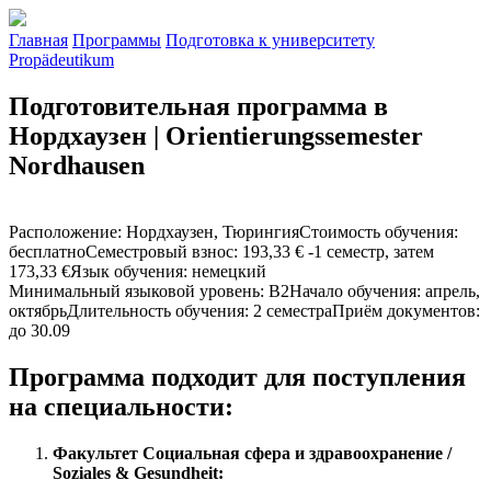
Главная
Программы
Подготовка к университету
Propädeutikum
Подготовительная программа в
Нордхаузен | Orientierungssemester
Nordhausen
Расположение
:
Нордхаузен, Тюрингия
Стоимость обучения
:
бесплатно
Семестровый взнос
:
193,33 € -1 семестр, затем
173,33 €
Язык обучения
:
немецкий
Минимальный языковой уровень
:
B2
Начало обучения
:
апрель,
октябрь
Длительность обучения
:
2 семестра
Приём документов
:
до 30.09
Программа подходит для поступления
на специальности:
Факультет Социальная сфера и здравоохранение /
Soziales & Gesundheit: