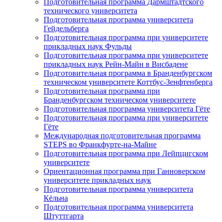
Подготовительная программа Дармштадтского
технического университета
Подготовительная программа университета
Гейдельберга
Подготовительная программа при университете
прикладных наук Фульды
Подготовительная программа при университете
прикладных наук Рейн-Майн в Висбадене
Подготовительная программа в Бранденбургском
техническом университете Коттбус-Зенфтенберга
Подготовительная программа при
Бранденбургском техническом университете
Подготовительная программа университета Гёте
Подготовительная программа при университете
Гёте
Международная подготовительная программа
STEPS во Франкфурте-на-Майне
Подготовительная программа при Лейпцигском
университете
Ориентационная программа при Ганноверском
университете прикладных наук
Подготовительная программа университета
Кёльна
Подготовительная программа университета
Штуттгарта