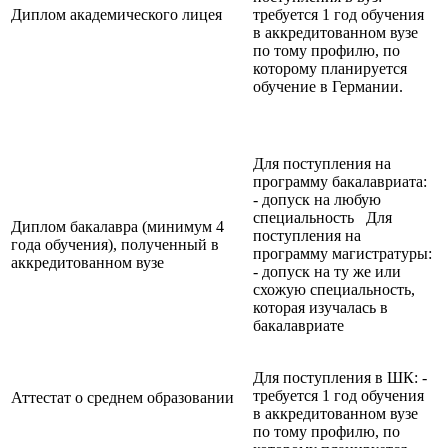
Диплом академического лицея
требуется 1 год обучения
в аккредитованном вузе
по тому профилю, по
которому планируется
обучение в Германии.
Для поступления на
программу бакалавриата:
- допуск на любую
специальность Для
Диплом бакалавра (минимум 4
поступления на
года обучения), полученный в
программу магистратуры:
аккредитованном вузе
- допуск на ту же или
схожую специальность,
которая изучалась в
бакалавриате
Для поступления в ШК: -
требуется 1 год обучения
Аттестат о среднем образовании
в аккредитованном вузе
по тому профилю, по