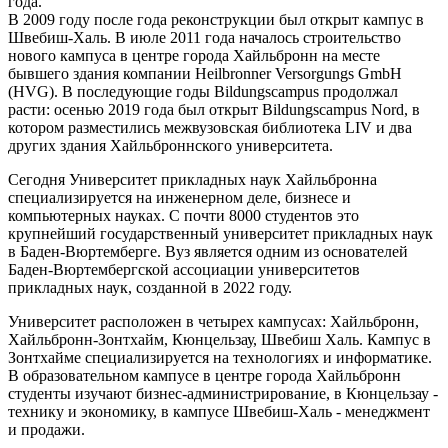
года.
В 2009 году после года реконструкции был открыт кампус в
Швебиш-Халь. В июле 2011 года началось строительство
нового кампуса в центре города Хайльбронн на месте
бывшего здания компании Heilbronner Versorgungs GmbH
(HVG). В последующие годы Bildungscampus продолжал
расти: осенью 2019 года был открыт Bildungscampus Nord, в
котором разместились межвузовская библиотека LIV и два
других здания Хайльброннского университета.
Сегодня Университет прикладных наук Хайльбронна
специализируется на инженерном деле, бизнесе и
компьютерных науках. С почти 8000 студентов это
крупнейший государственный университет прикладных наук
в Баден-Вюртемберге. Вуз является одним из основателей
Баден-Вюртембергской ассоциации университетов
прикладных наук, созданной в 2022 году.
Университет расположен в четырех кампусах: Хайльбронн,
Хайльбронн-Зонтхайм, Кюнцельзау, Швебиш Халь. Кампус в
Зонтхайме специализируется на технологиях и информатике.
В образовательном кампусе в центре города Хайльбронн
студенты изучают бизнес-администрирование, в Кюнцельзау -
технику и экономику, в кампусе Швебиш-Халь - менеджмент
и продажи.