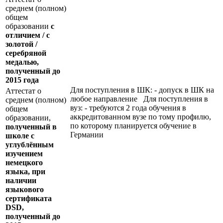
среднем (полном)
общем
образовании
с
отличием / с
золотой /
серебряной
медалью,
полученный до
2015 года
Для поступления в ШК: - допуск в ШК на
Аттестат о
любое направление Для поступления в
среднем (полном)
вуз: - требуются 2 года обучения в
общем
аккредитованном вузе по тому профилю,
образовании,
по которому планируется обучение в
полученный в
Германии
школе с
углублённым
изучением
немецкого
языка, при
наличии
языкового
сертификата
DSD
,
полученный до