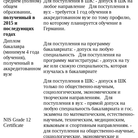
среднем (полном)
Для поступления в ШК: - допуск в ШК на
общем
любое направление Для поступления в
образовании,
вуз: - требуется 1 год обучения в
полученный в
аккредитованном вузе по тому профилю,
2015 и
по которому планируется обучение в
последующих
Германии.
годах
Диплом
Для поступления на программу
бакалавра
бакалавриата: - допуск на любую
(минимум 4 года
специальность Для поступления на
обучения),
программу магистратуры: - допуск на ту
полученный в
же или схожую специальность, которая
аккредитованном
изучалась в бакалавриате
вузе
Для поступления в ШК: - допуск в ШК
только по общественно-научным,
социологическим, экономическим и
творческим направлениям. Для
поступления в вуз: - прямой допуск на
любую специальность бакалавриата и гос.
экзамена по математическим, естественно-
NIS Grade 12
научным, техническим, медицинским,
Certificate
языковым и спортивным направлениям. -
для поступления на общественно-научные,
социологические, экономические и