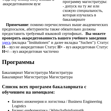
программу магистратуры:
аккредитованном вузе
- допуск на ту же или
схожую специальность,
которая изучалась в
бакалавриате
Примечание
: помимо перечисленных выше академических
предпосылок, абитуриенты также обязательно должны
предоставить требуемый языковой сертификат
.
Вы можете
проверить аккредитованность вашего учебного заведения
здесь
(вкладка "Institutionen" и далее вкладка "Suchen"): Статус
Н-
- вуз не аккредитован Статус
Н+
- вуз аккредитован Статус
Н+/-
- вуз аккредитован частично
Программы
Бакалавриат
Магистратура
Магистратура
Бакалавриат
Магистратура
Магистратура
Список всех программ бакалавриата с
обучением на немецком:
Бизнес-инженерия и логистика / Business Engineering
Logistics
Бизнес-информатика / Wirtschaftsinformatik