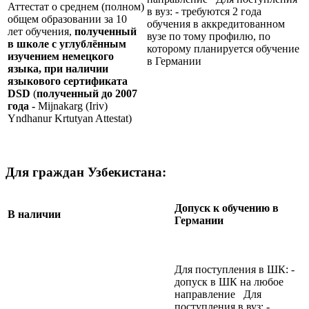
Аттестат о среднем (полном)
в вуз: - требуются 2 года
общем образовании за 10
обучения в аккредитованном
лет обучения,
полученный
вузе по тому профилю, по
в школе с углублённым
которому планируется обучение
изучением немецкого
в Германии
языка, при наличии
языкового сертификата
DSD
(
полученный до 2007
года -
Mijnakarg (Iriv)
Yndhanur Krtutyan Attestat)
Для граждан Узбекистана:
Допуск к обучению в
В наличии
Германии
Для поступления в ШК: -
допуск в ШК на любое
направление Для
поступления в вуз: -