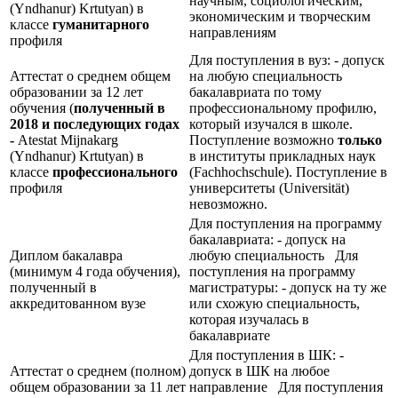
научным, социологическим,
(Yndhanur) Krtutyan) в
экономическим и творческим
классе
гуманитарного
направлениям
профиля
Для поступления в вуз: - допуск
Аттестат о среднем общем
на любую специальность
образовании за 12 лет
бакалавриата по тому
обучения (
полученный в
профессиональному профилю,
2018 и последующих годах
который изучался в школе.
-
Atestat Mijnakarg
Поступление возможно
только
(Yndhanur) Krtutyan) в
в институты прикладных наук
классе
профессионального
(Fachhochschule). Поступление в
профиля
университеты (Universität)
невозможно.
Для поступления на программу
бакалавриата: - допуск на
Диплом бакалавра
любую специальность Для
(минимум 4 года обучения),
поступления на программу
полученный в
магистратуры: - допуск на ту же
аккредитованном вузе
или схожую специальность,
которая изучалась в
бакалавриате
Для поступления в ШК: -
Аттестат о среднем (полном)
допуск в ШК на любое
общем образовании за 11 лет
направление Для поступления