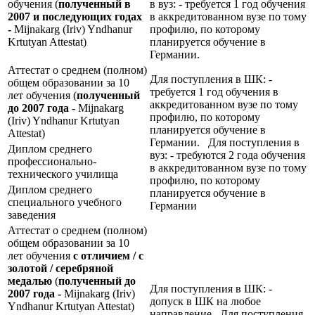
обучения (
полученный в
в вуз: - требуется 1 год обучения
2007 и последующих годах
в аккредитованном вузе по тому
-
Mijnakarg (Iriv) Yndhanur
профилю, по которому
Krtutyan Attestat)
планируется обучение в
Германии.
Аттестат о среднем (полном)
Для поступления в ШК: -
общем образовании за 10
требуется 1 год обучения в
лет обучения (
полученный
аккредитованном вузе по тому
до 2007 года -
Mijnakarg
профилю, по которому
(Iriv) Yndhanur Krtutyan
планируется обучение в
Attestat)
Германии. Для поступления в
Диплом среднего
вуз: - требуются 2 года обучения
профессионально-
в аккредитованном вузе по тому
технического училища
профилю, по которому
Диплом среднего
планируется обучение в
специального учебного
Германии
заведения
Аттестат о среднем (полном)
общем образовании за 10
лет обучения
с отличием / с
золотой / серебряной
медалью
(
полученный до
Для поступления в ШК: -
2007 года -
Mijnakarg (Iriv)
допуск в ШК на любое
Yndhanur Krtutyan Attestat)
направление Для поступления