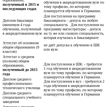
образовании,
обучения в аккредитованном вузе по
полученный в 2015 и
тому профилю, по которому
последующих годах
планируется обучение в Германии.
Для поступления на программу
Диплом бакалавра
бакалавриата: - допуск на любую
(минимум 4 года
специальность Для поступления на
обучения), полученный
программу магистратуры: - допуск
в аккредитованном вузе
на ту же или схожую специальность,
которая изучалась в бакалавриате
Аттестат об основном
не даёт допуска к обучению в ШК
общем образовании (9
или вузе.
классов)
Аттестат о среднем
(полном) общем
Для поступления в ШК: - требуется
образовании,
1 год обучения в аккредитованном
полученный до 2015
вузе по тому профилю, по которому
года
планируется обучение в Германии.
Диплом среднего
Для поступления в вуз: - требуются 2
профессионально-
года обучения в аккредитованном
технического училища
вузе по тому профилю, по которому
Диплом среднего
планируется обучение в Германии
специального учебного
заведения
Аттестат о среднем