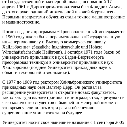
от Государственной инженерной школы, основанной 17
апреля 1961 г. Директором-основателем был Фридрих Асмус,
до этого руководивший инженерной школой Фуртвангена.
Первыми предметами обучения стали точное машиностроение
и машиностроение.
После создания программы «Производственный менеджмент»
в 1969 году школа была переименована в «Государственную
инженерную школу и Высшую коммерческую школу
Хайльбронна» (Staatliche Ingenieurschule und Höhere
Wirtschaftsfachschule Heilbronn). 1 октября 1971 года Закон об
университете прикладных наук Баден-Вюртемберга
преобразовал техникум в Университет прикладных наук
Хайльбронна (позднее Университет прикладных наук в
области технологий и экономики).
С 1977 по 1989 год ректором Хайльброннского университета
прикладных наук был Вальтер Дёрр. Он ратовал за
расширение университета и открытие новых факультетов,
таких как туризм, электроника и виноградарство, в результате
чего количество студентов в бывшей инженерной школе за
это время увеличилось в три раза и обеспечило
существование университета на будущее.
Университет носит свое нынешнее название с 1 сентября 2005