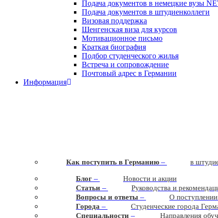
Подача документов в немецкие вузы
N
Подача документов в штудиенколлеги
Визовая поддержка
Шенгенская виза для курсов
Мотивационное письмо
Краткая биография
Подбор студенческого жилья
Встреча и сопровождение
Почтовый адрес в Германии
Информация
–
Как поступить в Германию
в штудие
–
Блог
Новости и акции
–
Статьи
Руководства и рекомендац
–
Вопросы и ответы
О поступлении
–
Города
Студенческие города Герм
–
Cпециальности
Направления обу