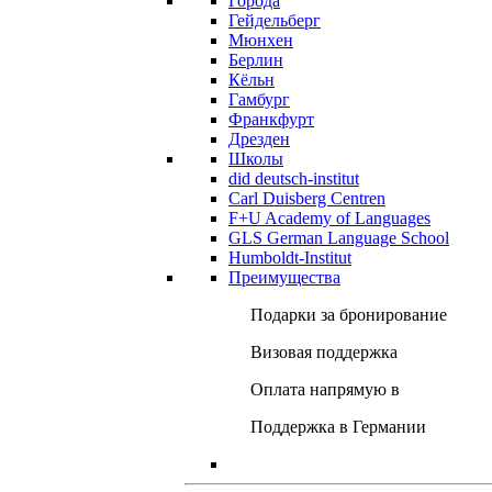
Города
Гейдельберг
Мюнхен
Берлин
Кёльн
Гамбург
Франкфурт
Дрезден
Школы
did deutsch-institut
Carl Duisberg Centren
F+U Academy of Languages
GLS German Language School
Humboldt-Institut
Преимущества
Подарки за бронирование
Визовая поддержка
Оплата напрямую в
Поддержка в Германии