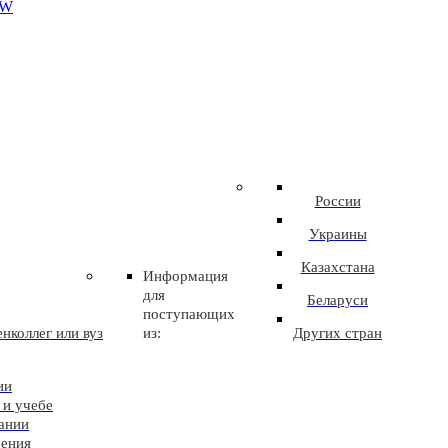
EW
России
Украины
Казахстана
Информация
для
Беларуси
поступающих
нколлег или вуз
из:
Других стран
ии
 и учебе
ании
чения