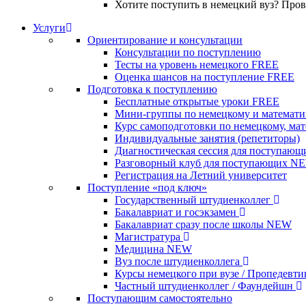
Хотите поступить в немецкий вуз? Про
Услуги
Ориентирование и консультации
Консультации по поступлению
Тесты на уровень немецкого
FREE
Оценка шансов на поступление
FREE
Подготовка к поступлению
Бесплатные открытые уроки
FREE
Мини-группы по немецкому и математи
Курс самоподготовки по немецкому, ма
Индивидуальные занятия (репетиторы)
Диагностическая сессия для поступающ
Разговорный клуб для поступающих
N
Регистрация на Летний университет
Поступление «под ключ»
Государственный штудиенколлег
Бакалавриат и госэкзамен
Бакалавриат сразу после школы
NEW
Магистратура
Медицина
NEW
Вуз после штудиенколлега
Курсы немецкого при вузе / Пропедевт
Частный штудиенколлег / Фаундейшн
Поступающим самостоятельно