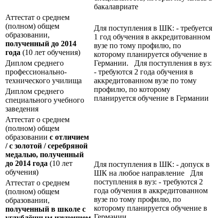
бакалавриате
Аттестат о среднем
(полном) общем
Для поступления в ШК: - требуется
образовании,
1 год обучения в аккредитованном
полученный до 2014
вузе по тому профилю, по
года
(10 лет обучения)
которому планируется обучение в
Диплом среднего
Германии. Для поступления в вуз:
профессионально-
- требуются 2 года обучения в
технического училища
аккредитованном вузе по тому
профилю, по которому
Диплом среднего
планируется обучение в Германии
специального учебного
заведения
Аттестат о среднем
(полном) общем
образовании
с отличием
/ с золотой / серебряной
медалью, полученный
до 2014 года
(10 лет
Для поступления в ШК: - допуск в
обучения)
ШК на любое направление Для
поступления в вуз: - требуются 2
Аттестат о среднем
года обучения в аккредитованном
(полном) общем
вузе по тому профилю, по
образовании,
которому планируется обучение в
полученный в школе с
Германии
углублённым изучением