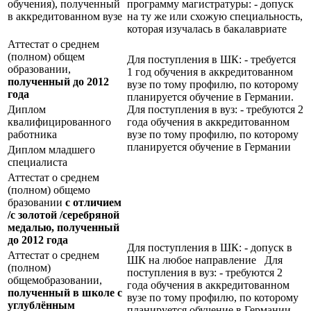
обучения), полученный
программу магистратуры: - допуск
в аккредитованном вузе
на ту же или схожую специальность,
которая изучалась в бакалавриате
Аттестат о среднем
(полном) общем
Для поступления в ШК: - требуется
образовании,
1 год обучения в аккредитованном
полученный до 2012
вузе по тому профилю, по которому
года
планируется обучение в Германии.
Диплом
Для поступления в вуз: - требуются 2
квалифицированного
года обучения в аккредитованном
работника
вузе по тому профилю, по которому
планируется обучение в Германии
Диплом младшего
специалиста
Аттестат о среднем
(полном) общемо
бразовании
с отличием
/с золотой /серебряной
медалью, полученный
до 2012 года
Для поступления в ШК: - допуск в
Аттестат о среднем
ШК на любое направление Для
(полном)
поступления в вуз: - требуются 2
общемобразовании,
года обучения в аккредитованном
полученный в школе с
вузе по тому профилю, по которому
углублённым
планируется обучение в Германии