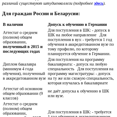
различий существуют штудиенколлеги (подробнее
здесь
).
Для граждан России и Беларусии:
В наличии
Допуск к обучению в Германии
Для поступления в ШК: - допуск в
Аттестат о среднем
ШК на любое направление Для
(полном) общем
поступления в вуз: - требуется 1 год
образовании,
обучения в аккредитованном вузе по
полученный в 2015 и
тому профилю, по которому
последующих годах
планируется обучение в Германии.
Для поступления на программу
Диплом бакалавра
бакалавриата: - допуск на любую
(минимум 4 года
специальность Для поступления на
обучения), полученный
программу магистратуры: - допуск
в аккредитованном вузе
на ту же или схожую специальность,
которая изучалась в бакалавриате
Аттестат об основном
не даёт допуска к обучению в ШК
общем образовании (9
или вузе.
классов)
Аттестат о среднем
(полном) общем
Для поступления в ШК: - требуется
образовании,
1 год обучения в аккредитованном