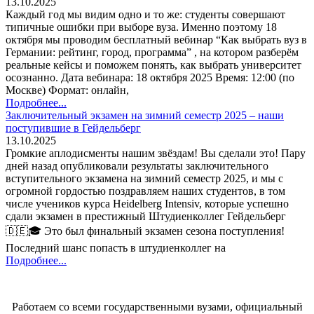
13.10.2025
Каждый год мы видим одно и то же: студенты совершают
типичные ошибки при выборе вуза. Именно поэтому 18
октября мы проводим бесплатный вебинар “Как выбрать вуз в
Германии: рейтинг, город, программа” , на котором разберём
реальные кейсы и поможем понять, как выбрать университет
осознанно. Дата вебинара: 18 октября 2025 Время: 12:00 (по
Москве) Формат: онлайн,
Подробнее...
Заключительный экзамен на зимний семестр 2025 – наши
поступившие в Гейдельберг
13.10.2025
Громкие аплодисменты нашим звёздам! Вы сделали это! Пару
дней назад опубликовали результаты заключительного
вступительного экзамена на зимний семестр 2025, и мы с
огромной гордостью поздравляем наших студентов, в том
числе учеников курса Heidelberg Intensiv, которые успешно
сдали экзамен в престижный Штудиенколлег Гейдельберг
🇩🇪🎓 Это был финальный экзамен сезона поступления!
Последний шанс попасть в штудиенколлег на
Подробнее...
Работаем со всеми государственными вузами, официальный