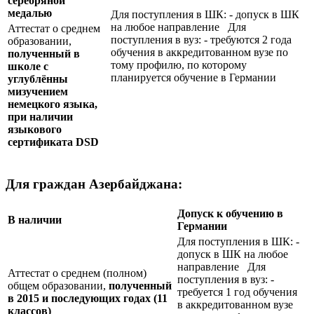
серебряной
медалью
Для поступления в ШК: - допуск в ШК
на любое направление Для
Аттестат о среднем
поступления в вуз: - требуются 2 года
образовании,
обучения в аккредитованном вузе по
полученный в
тому профилю, по которому
школе с
планируется обучение в Германии
углублённы
мизучением
немецкого языка,
при наличии
языкового
сертификата
DSD
Для граждан Азербайджана:
Допуск к обучению в
В наличии
Германии
Для поступления в ШК: -
допуск в ШК на любое
направление Для
Аттестат о среднем (полном)
поступления в вуз: -
общем образовании,
полученный
требуется 1 год обучения
в 2015 и последующих годах (11
в аккредитованном вузе
классов)