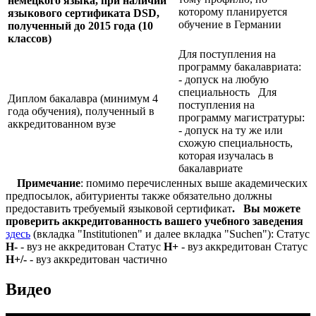
немецкого языка, при наличии
которому планируется
языкового сертификата
DSD,
обучение в Германии
полученный до 2015 года (10
классов)
Для поступления на
программу бакалавриата:
- допуск на любую
специальность Для
Диплом бакалавра (минимум 4
поступления на
года обучения), полученный в
программу магистратуры:
аккредитованном вузе
- допуск на ту же или
схожую специальность,
которая изучалась в
бакалавриате
Примечание
: помимо перечисленных выше академических
предпосылок, абитуриенты также обязательно должны
предоставить требуемый языковой сертификат
.
Вы можете
проверить аккредитованность вашего учебного заведения
здесь
(вкладка "Institutionen" и далее вкладка "Suchen"): Статус
Н-
- вуз не аккредитован Статус
Н+
- вуз аккредитован Статус
Н+/-
- вуз аккредитован частично
Видео