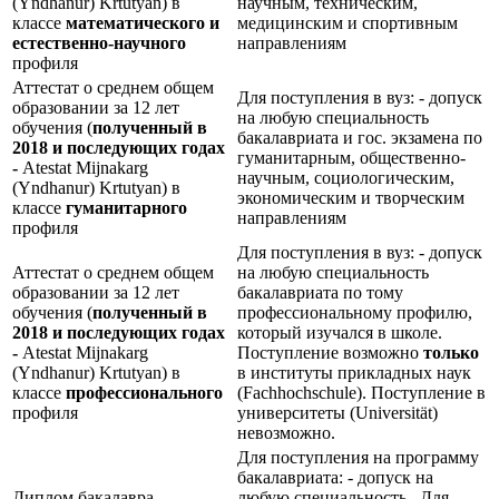
(Yndhanur) Krtutyan) в
научным, техническим,
классе
математического и
медицинским и спортивным
естественно-научного
направлениям
профиля
Аттестат о среднем общем
Для поступления в вуз: - допуск
образовании за 12 лет
на любую специальность
обучения (
полученный в
бакалавриата и гос. экзамена по
2018 и последующих годах
гуманитарным, общественно-
-
Atestat Mijnakarg
научным, социологическим,
(Yndhanur) Krtutyan) в
экономическим и творческим
классе
гуманитарного
направлениям
профиля
Для поступления в вуз: - допуск
Аттестат о среднем общем
на любую специальность
образовании за 12 лет
бакалавриата по тому
обучения (
полученный в
профессиональному профилю,
2018 и последующих годах
который изучался в школе.
-
Atestat Mijnakarg
Поступление возможно
только
(Yndhanur) Krtutyan) в
в институты прикладных наук
классе
профессионального
(Fachhochschule). Поступление в
профиля
университеты (Universität)
невозможно.
Для поступления на программу
бакалавриата: - допуск на
Диплом бакалавра
любую специальность Для