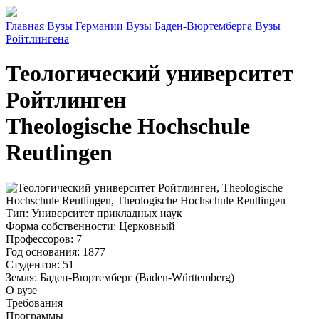
Главная
Вузы Германии
Вузы Баден-Вюртемберга
Вузы
Ройтлингена
Теологический университет
Ройтлинген
Theologische Hochschule
Reutlingen
Тип
: Университет прикладных наук
Форма собственности
: Церковный
Профессоров
: 7
Год основания
: 1877
Студентов
: 51
Земля
: Баден-Вюртемберг (Baden-Württemberg)
О вузе
Требования
Программы