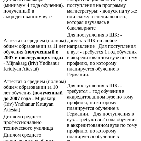
(минимум 4 года обучения),
поступления на программу
полученный в
магистратуры: - допуск на ту же
аккредитованном вузе
или схожую специальность,
которая изучалась в
бакалавриате
Для поступления в ШК: -
Аттестат о среднем (полном)
допуск в ШК на любое
общем образовании за 11 лет
направление Для поступления
обучения (
полученный в
в вуз: - требуется 1 год обучения
2007 и последующих годах
в аккредитованном вузе по тому
-
Mijnakarg (Iriv) Yndhanur
профилю, по которому
Krtutyan Attestat)
планируется обучение в
Германии.
Аттестат о среднем (полном)
Для поступления в ШК: -
общем образовании за 10
требуется 1 год обучения в
лет обучения (
полученный
аккредитованном вузе по тому
до 2007 года -
Mijnakarg
профилю, по которому
(Iriv) Yndhanur Krtutyan
планируется обучение в
Attestat)
Германии. Для поступления в
Диплом среднего
вуз: - требуются 2 года обучения
профессионально-
в аккредитованном вузе по тому
технического училища
профилю, по которому
Диплом среднего
планируется обучение в
специального учебного