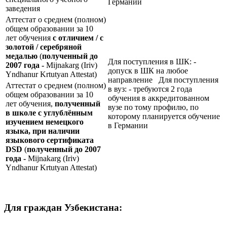
Германии
заведения
Аттестат о среднем (полном)
общем образовании за 10
лет обучения
с отличием / с
золотой / серебряной
медалью
(
полученный до
Для поступления в ШК: -
2007 года -
Mijnakarg (Iriv)
допуск в ШК на любое
Yndhanur Krtutyan Attestat)
направление Для поступления
Аттестат о среднем (полном)
в вуз: - требуются 2 года
общем образовании за 10
обучения в аккредитованном
лет обучения,
полученный
вузе по тому профилю, по
в школе с углублённым
которому планируется обучение
изучением немецкого
в Германии
языка, при наличии
языкового сертификата
DSD
(
полученный до 2007
года -
Mijnakarg (Iriv)
Yndhanur Krtutyan Attestat)
Для граждан Узбекистана: