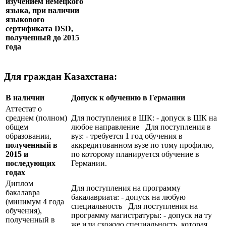
изучением немецкого
языка, при наличии
языкового
сертификата
DSD
,
полученный до 2015
года
Для граждан Казахстана:
В наличии
Допуск к обучению в Германии
Аттестат о
среднем (полном)
Для поступления в ШК: - допуск в ШК на
общем
любое направление Для поступления в
образовании,
вуз: - требуется 1 год обучения в
полученный в
аккредитованном вузе по тому профилю,
2015 и
по которому планируется обучение в
последующих
Германии.
годах
Диплом
Для поступления на программу
бакалавра
бакалавриата: - допуск на любую
(минимум 4 года
специальность Для поступления на
обучения),
программу магистратуры: - допуск на ту
полученный в
же или схожую специальность, которая