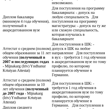
невозможно.
Для поступления на программу
бакалавриата: - допуск на
Диплом бакалавра
любую специальность Для
(минимум 4 года обучения),
поступления на программу
полученный в
магистратуры: - допуск на ту же
аккредитованном вузе
или схожую специальность,
которая изучалась в
бакалавриате
Для поступления в ШК: -
Аттестат о среднем (полном)
допуск в ШК на любое
общем образовании за 11 лет
направление Для поступления
обучения (
полученный в
в вуз: - требуется 1 год обучения
2007 и последующих годах
в аккредитованном вузе по тому
-
Mijnakarg (Iriv) Yndhanur
профилю, по которому
Krtutyan Attestat)
планируется обучение в
Германии.
Аттестат о среднем (полном)
Для поступления в ШК: -
общем образовании за 10
требуется 1 год обучения в
лет обучения (
полученный
аккредитованном вузе по тому
до 2007 года -
Mijnakarg
профилю, по которому
(Iriv) Yndhanur Krtutyan
планируется обучение в
Attestat)
Германии. Для поступления в
Диплом среднего