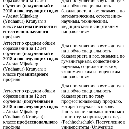
образовании за 12 лет
Для поступления в вуз: - допуск
обучения (
полученный в
на любую специальность
2018 и последующих годах
бакалавриата и гос. экзамена по
-
Atestat Mijnakarg
математическим, естественно-
(Yndhanur) Krtutyan) в
научным, техническим,
классе
математического и
медицинским и спортивным
естественно-научного
направлениям
профиля
Аттестат о среднем общем
Для поступления в вуз: - допуск
образовании за 12 лет
на любую специальность
обучения (
полученный в
бакалавриата и гос. экзамена по
2018 и последующих годах
гуманитарным, общественно-
-
Atestat Mijnakarg
научным, социологическим,
(Yndhanur) Krtutyan) в
экономическим и творческим
классе
гуманитарного
направлениям
профиля
Для поступления в вуз: - допуск
Аттестат о среднем общем
на любую специальность
образовании за 12 лет
бакалавриата по тому
обучения (
полученный в
профессиональному профилю,
2018 и последующих годах
который изучался в школе.
-
Atestat Mijnakarg
Поступление возможно
только
(Yndhanur) Krtutyan) в
в институты прикладных наук
классе
профессионального
(Fachhochschule). Поступление в
профиля
университеты (Universität)