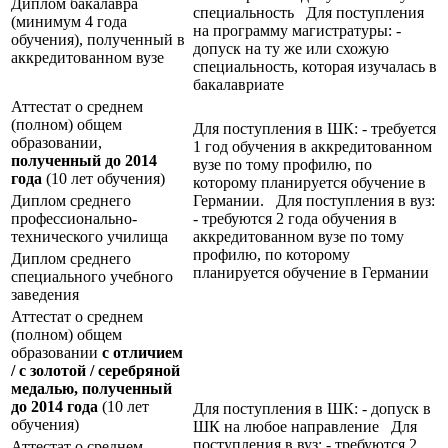
Диплом бакалавра
специальность Для поступления
(минимум 4 года
на программу магистратуры: -
обучения), полученный в
допуск на ту же или схожую
аккредитованном вузе
специальность, которая изучалась в
бакалавриате
Аттестат о среднем
(полном) общем
Для поступления в ШК: - требуется
образовании,
1 год обучения в аккредитованном
полученный до 2014
вузе по тому профилю, по
года
(10 лет обучения)
которому планируется обучение в
Диплом среднего
Германии. Для поступления в вуз:
профессионально-
- требуются 2 года обучения в
технического училища
аккредитованном вузе по тому
профилю, по которому
Диплом среднего
планируется обучение в Германии
специального учебного
заведения
Аттестат о среднем
(полном) общем
образовании
с отличием
/ с золотой / серебряной
медалью, полученный
до 2014 года
(10 лет
Для поступления в ШК: - допуск в
обучения)
ШК на любое направление Для
поступления в вуз: - требуются 2
Аттестат о среднем