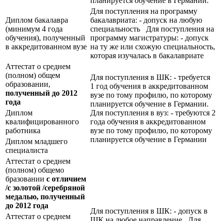
планируется обучение в Германии.
Для поступления на программу
Диплом бакалавра
бакалавриата: - допуск на любую
(минимум 4 года
специальность Для поступления на
обучения), полученный
программу магистратуры: - допуск
в аккредитованном вузе
на ту же или схожую специальность,
которая изучалась в бакалавриате
Аттестат о среднем
(полном) общем
Для поступления в ШК: - требуется
образовании,
1 год обучения в аккредитованном
полученный до 2012
вузе по тому профилю, по которому
года
планируется обучение в Германии.
Диплом
Для поступления в вуз: - требуются 2
квалифицированного
года обучения в аккредитованном
работника
вузе по тому профилю, по которому
планируется обучение в Германии
Диплом младшего
специалиста
Аттестат о среднем
(полном) общемо
бразовании
с отличием
/с золотой /серебряной
медалью, полученный
до 2012 года
Для поступления в ШК: - допуск в
Аттестат о среднем
ШК на любое направление Для