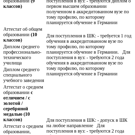
образовании
(9
поступления в вуз: - требуются диплом о
классов)
первом высшем образовании
полученном в аккредитованном вузе по
тому профилю, по которому
планируется обучение в Германии
Аттестат об общем
образовании
(10
Для поступления в ШК: - требуется 1 год
классов)
обучения в аккредитованном вузе по
Диплом среднего
тому профилю, по которому
профессионально-
планируется обучение в Германии. Для
технического
поступления в вуз: - требуются 2 года
училища
обучения в аккредитованном вузе по
тому профилю, по которому
Диплом среднего
планируется обучение в Германии
специального
учебного заведения
Аттестат о среднем
образовании
с
отличием / с
золотой /
серебряной
медалью
(10
классов)
Для поступления в ШК: - допуск в ШК
на любое направление Для
Аттестат о среднем
поступления в вуз: - требуются 2 года
образовании,