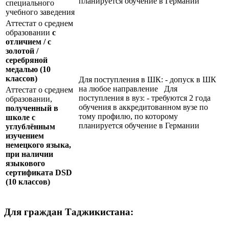
планируется обучение в Германии
специального
учебного заведения
Аттестат о среднем
образовании
с
отличием / с
золотой /
серебряной
медалью
(10
классов)
Для поступления в ШК: - допуск в ШК
на любое направление Для
Аттестат о среднем
поступления в вуз: - требуются 2 года
образовании,
обучения в аккредитованном вузе по
полученный в
тому профилю, по которому
школе с
планируется обучение в Германии
углублённым
изучением
немецкого языка,
при наличии
языкового
сертификата
DSD
(10 классов)
Для граждан Таджикистана: