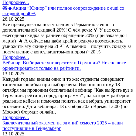
Подробнее...
😱🔥Акция “Юниор” или полное сопровождение с euni со
скидкой до 40%
26.10.2025
Все преимущества поступления в Германию с euni – с
дополнительной скидкой 20%! О чём речь: 💡 У нас есть
ежегодная скидка за раннее обращение 20% (при заказе до 1
марта) 🔥 А сейчас мы даём крайне редкую возможность,
умножить эту скидку на 2! 💶 А именно – получить скидку за
поступление с консультантом-юниором (+20 %
Подробнее...
Вебинар: Выбираете университет в Германии? Не спешите
ориентироваться только на рейтинги.
13.10.2025
Каждый год мы видим одно и то же: студенты совершают
типичные ошибки при выборе вуза. Именно поэтому 18
октября мы проводим бесплатный вебинар “Как выбрать вуз в
Германии: рейтинг, город, программа” , на котором разберём
реальные кейсы и поможем понять, как выбрать университет
осознанно. Дата вебинара: 18 октября 2025 Время: 12:00 (по
Москве) Формат: онлайн,
Подробнее...
Заключительный экзамен на зимний семестр 2025 – наши
поступившие в Гейдельберг
13.10.2025