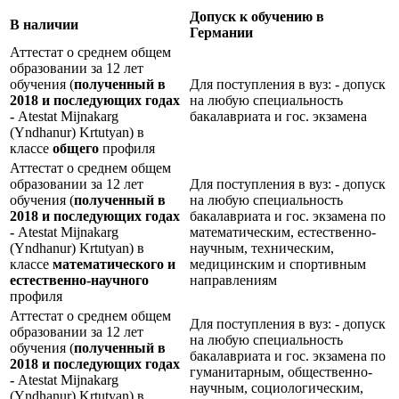
Допуск к обучению в
В наличии
Германии
Аттестат о среднем общем
образовании за 12 лет
обучения (
полученный в
Для поступления в вуз: - допуск
2018 и последующих годах
на любую специальность
-
Atestat Mijnakarg
бакалавриата и гос. экзамена
(Yndhanur) Krtutyan) в
классе
общего
профиля
Аттестат о среднем общем
образовании за 12 лет
Для поступления в вуз: - допуск
обучения (
полученный в
на любую специальность
2018 и последующих годах
бакалавриата и гос. экзамена по
-
Atestat Mijnakarg
математическим, естественно-
(Yndhanur) Krtutyan) в
научным, техническим,
классе
математического и
медицинским и спортивным
естественно-научного
направлениям
профиля
Аттестат о среднем общем
Для поступления в вуз: - допуск
образовании за 12 лет
на любую специальность
обучения (
полученный в
бакалавриата и гос. экзамена по
2018 и последующих годах
гуманитарным, общественно-
-
Atestat Mijnakarg
научным, социологическим,
(Yndhanur) Krtutyan) в