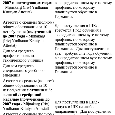
2007 и последующих годах
в аккредитованном вузе по тому
-
Mijnakarg (Iriv) Yndhanur
профилю, по которому
Krtutyan Attestat)
планируется обучение в
Германии.
Аттестат о среднем (полном)
Для поступления в ШК: -
общем образовании за 10
требуется 1 год обучения в
лет обучения (
полученный
аккредитованном вузе по тому
до 2007 года -
Mijnakarg
профилю, по которому
(Iriv) Yndhanur Krtutyan
планируется обучение в
Attestat)
Германии. Для поступления в
Диплом среднего
вуз: - требуются 2 года обучения
профессионально-
в аккредитованном вузе по тому
технического училища
профилю, по которому
Диплом среднего
планируется обучение в
специального учебного
Германии
заведения
Аттестат о среднем (полном)
общем образовании за 10
лет обучения
с отличием / с
золотой / серебряной
медалью
(
полученный до
Для поступления в ШК: -
2007 года -
Mijnakarg (Iriv)
допуск в ШК на любое
Yndhanur Krtutyan Attestat)
направление Для поступления
Аттестат о среднем (полном)