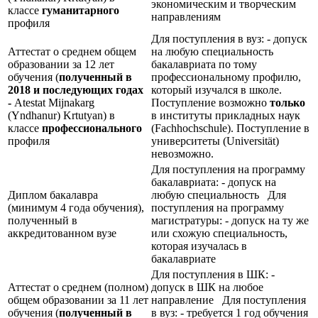
экономическим и творческим
классе
гуманитарного
направлениям
профиля
Для поступления в вуз: - допуск
Аттестат о среднем общем
на любую специальность
образовании за 12 лет
бакалавриата по тому
обучения (
полученный в
профессиональному профилю,
2018 и последующих годах
который изучался в школе.
-
Atestat Mijnakarg
Поступление возможно
только
(Yndhanur) Krtutyan) в
в институты прикладных наук
классе
профессионального
(Fachhochschule). Поступление в
профиля
университеты (Universität)
невозможно.
Для поступления на программу
бакалавриата: - допуск на
Диплом бакалавра
любую специальность Для
(минимум 4 года обучения),
поступления на программу
полученный в
магистратуры: - допуск на ту же
аккредитованном вузе
или схожую специальность,
которая изучалась в
бакалавриате
Для поступления в ШК: -
Аттестат о среднем (полном)
допуск в ШК на любое
общем образовании за 11 лет
направление Для поступления
обучения (
полученный в
в вуз: - требуется 1 год обучения