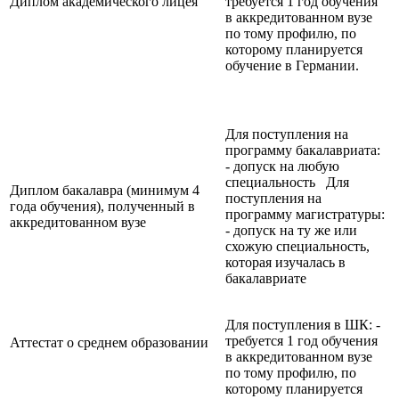
Диплом академического лицея
требуется 1 год обучения
в аккредитованном вузе
по тому профилю, по
которому планируется
обучение в Германии.
Для поступления на
программу бакалавриата:
- допуск на любую
специальность Для
Диплом бакалавра (минимум 4
поступления на
года обучения), полученный в
программу магистратуры:
аккредитованном вузе
- допуск на ту же или
схожую специальность,
которая изучалась в
бакалавриате
Для поступления в ШК: -
требуется 1 год обучения
Аттестат о среднем образовании
в аккредитованном вузе
по тому профилю, по
которому планируется