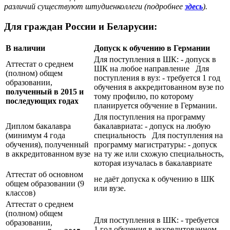
различий существуют штудиенколлеги (подробнее
здесь
).
Для граждан России и Беларусии:
В наличии
Допуск к обучению в Германии
Для поступления в ШК: - допуск в
Аттестат о среднем
ШК на любое направление Для
(полном) общем
поступления в вуз: - требуется 1 год
образовании,
обучения в аккредитованном вузе по
полученный в 2015 и
тому профилю, по которому
последующих годах
планируется обучение в Германии.
Для поступления на программу
Диплом бакалавра
бакалавриата: - допуск на любую
(минимум 4 года
специальность Для поступления на
обучения), полученный
программу магистратуры: - допуск
в аккредитованном вузе
на ту же или схожую специальность,
которая изучалась в бакалавриате
Аттестат об основном
не даёт допуска к обучению в ШК
общем образовании (9
или вузе.
классов)
Аттестат о среднем
(полном) общем
Для поступления в ШК: - требуется
образовании,
1 год обучения в аккредитованном