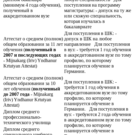
(минимум 4 года обучения),
поступления на программу
полученный в
магистратуры: - допуск на ту же
аккредитованном вузе
или схожую специальность,
которая изучалась в
бакалавриате
Для поступления в ШК: -
Аттестат о среднем (полном)
допуск в ШК на любое
общем образовании за 11 лет
направление Для поступления
обучения (
полученный в
в вуз: - требуется 1 год обучения
2007 и последующих годах
в аккредитованном вузе по тому
-
Mijnakarg (Iriv) Yndhanur
профилю, по которому
Krtutyan Attestat)
планируется обучение в
Германии.
Аттестат о среднем (полном)
Для поступления в ШК: -
общем образовании за 10
требуется 1 год обучения в
лет обучения (
полученный
аккредитованном вузе по тому
до 2007 года -
Mijnakarg
профилю, по которому
(Iriv) Yndhanur Krtutyan
планируется обучение в
Attestat)
Германии. Для поступления в
Диплом среднего
вуз: - требуются 2 года обучения
профессионально-
в аккредитованном вузе по тому
технического училища
профилю, по которому
Диплом среднего
планируется обучение в
специального учебного