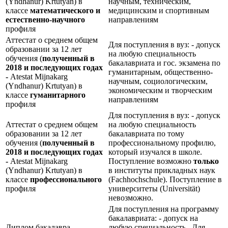
(Yndhanur) Krtutyan) в
научным, техническим,
классе
математического и
медицинским и спортивным
естественно-научного
направлениям
профиля
Аттестат о среднем общем
Для поступления в вуз: - допуск
образовании за 12 лет
на любую специальность
обучения (
полученный в
бакалавриата и гос. экзамена по
2018 и последующих годах
гуманитарным, общественно-
-
Atestat Mijnakarg
научным, социологическим,
(Yndhanur) Krtutyan) в
экономическим и творческим
классе
гуманитарного
направлениям
профиля
Для поступления в вуз: - допуск
Аттестат о среднем общем
на любую специальность
образовании за 12 лет
бакалавриата по тому
обучения (
полученный в
профессиональному профилю,
2018 и последующих годах
который изучался в школе.
-
Atestat Mijnakarg
Поступление возможно
только
(Yndhanur) Krtutyan) в
в институты прикладных наук
классе
профессионального
(Fachhochschule). Поступление в
профиля
университеты (Universität)
невозможно.
Для поступления на программу
бакалавриата: - допуск на
Диплом бакалавра
любую специальность Для