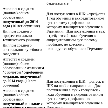
бакалавриате
Аттестат о среднем
(полном) общем
Для поступления в ШК: - требуется
образовании,
1 год обучения в аккредитованном
полученный до 2014
вузе по тому профилю, по
года
(10 лет обучения)
которому планируется обучение в
Диплом среднего
Германии. Для поступления в вуз:
профессионально-
- требуются 2 года обучения в
технического училища
аккредитованном вузе по тому
профилю, по которому
Диплом среднего
планируется обучение в Германии
специального учебного
заведения
Аттестат о среднем
(полном) общем
образовании
с отличием
/ с золотой / серебряной
медалью, полученный
до 2014 года
(10 лет
Для поступления в ШК: - допуск в
обучения)
ШК на любое направление Для
поступления в вуз: - требуются 2
Аттестат о среднем
года обучения в аккредитованном
(полном) общем
вузе по тому профилю, по
образовании,
которому планируется обучение в
полученный в школе с
Германии
углублённым изучением