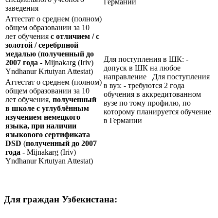
Германии
заведения
Аттестат о среднем (полном)
общем образовании за 10
лет обучения
с отличием / с
золотой / серебряной
медалью
(
полученный до
Для поступления в ШК: -
2007 года -
Mijnakarg (Iriv)
допуск в ШК на любое
Yndhanur Krtutyan Attestat)
направление Для поступления
Аттестат о среднем (полном)
в вуз: - требуются 2 года
общем образовании за 10
обучения в аккредитованном
лет обучения,
полученный
вузе по тому профилю, по
в школе с углублённым
которому планируется обучение
изучением немецкого
в Германии
языка, при наличии
языкового сертификата
DSD
(
полученный до 2007
года -
Mijnakarg (Iriv)
Yndhanur Krtutyan Attestat)
Для граждан Узбекистана: