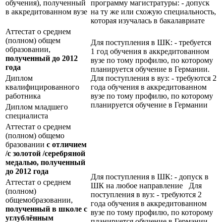
обучения), полученный
программу магистратуры: - допуск
в аккредитованном вузе
на ту же или схожую специальность,
которая изучалась в бакалавриате
Аттестат о среднем
(полном) общем
Для поступления в ШК: - требуется
образовании,
1 год обучения в аккредитованном
полученный до 2012
вузе по тому профилю, по которому
года
планируется обучение в Германии.
Диплом
Для поступления в вуз: - требуются 2
квалифицированного
года обучения в аккредитованном
работника
вузе по тому профилю, по которому
планируется обучение в Германии
Диплом младшего
специалиста
Аттестат о среднем
(полном) общемо
бразовании
с отличием
/с золотой /серебряной
медалью, полученный
до 2012 года
Для поступления в ШК: - допуск в
Аттестат о среднем
ШК на любое направление Для
(полном)
поступления в вуз: - требуются 2
общемобразовании,
года обучения в аккредитованном
полученный в школе с
вузе по тому профилю, по которому
углублённым
планируется обучение в Германии