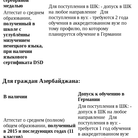
серебряной
медалью
Для поступления в ШК: - допуск в ШК
на любое направление Для
Аттестат о среднем
поступления в вуз: - требуются 2 года
образовании,
обучения в аккредитованном вузе по
полученный в
тому профилю, по которому
школе с
планируется обучение в Германии
углублённы
мизучением
немецкого языка,
при наличии
языкового
сертификата
DSD
Для граждан Азербайджана:
Допуск к обучению в
В наличии
Германии
Для поступления в ШК: -
допуск в ШК на любое
направление Для
Аттестат о среднем (полном)
поступления в вуз: -
общем образовании,
полученный
требуется 1 год обучения
в 2015 и последующих годах (11
в аккредитованном вузе
классов)