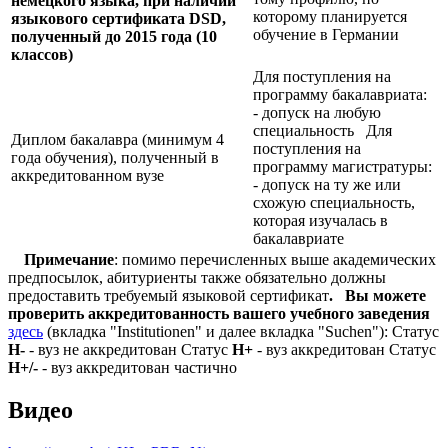
немецкого языка, при наличии
которому планируется
языкового сертификата
DSD,
обучение в Германии
полученный до 2015 года (10
классов)
Для поступления на
программу бакалавриата:
- допуск на любую
специальность Для
Диплом бакалавра (минимум 4
поступления на
года обучения), полученный в
программу магистратуры:
аккредитованном вузе
- допуск на ту же или
схожую специальность,
которая изучалась в
бакалавриате
Примечание
: помимо перечисленных выше академических
предпосылок, абитуриенты также обязательно должны
предоставить требуемый языковой сертификат
.
Вы можете
проверить аккредитованность вашего учебного заведения
здесь
(вкладка "Institutionen" и далее вкладка "Suchen"): Статус
Н-
- вуз не аккредитован Статус
Н+
- вуз аккредитован Статус
Н+/-
- вуз аккредитован частично
Видео