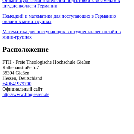
Онлайн-курс самостоятельной подготовки к экзаменам в
штудиенколлеги Германии
Немецкий и математика для поступающих в Германию
онлайн в мини-группах
Математика для поступающих в штудиенколлег онлайн в
мини-группах
Расположение
FTH - Freie Theologische Hochschule Gießen
Rathenaustraße 5-7
35394 Gießen
Hessen, Deutschland
+49641979700
Официальный сайт
http://www.fthgiessen.de