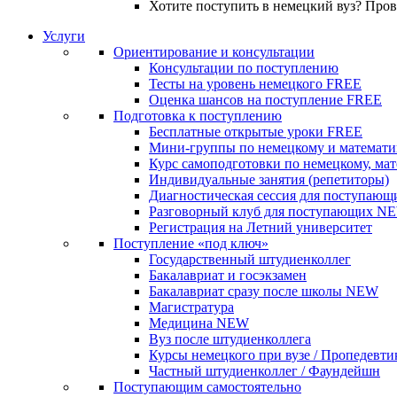
Хотите поступить в немецкий вуз? Про
Услуги
Ориентирование и консультации
Консультации по поступлению
Тесты на уровень немецкого
FREE
Оценка шансов на поступление
FREE
Подготовка к поступлению
Бесплатные открытые уроки
FREE
Мини-группы по немецкому и математи
Курс самоподготовки по немецкому, ма
Индивидуальные занятия (репетиторы)
Диагностическая сессия для поступающ
Разговорный клуб для поступающих
N
Регистрация на Летний университет
Поступление «под ключ»
Государственный штудиенколлег
Бакалавриат и госэкзамен
Бакалавриат сразу после школы
NEW
Магистратура
Медицина
NEW
Вуз после штудиенколлега
Курсы немецкого при вузе / Пропедевти
Частный штудиенколлег / Фаундейшн
Поступающим самостоятельно