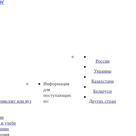
EW
России
Украины
Казахстана
Информация
для
Беларуси
поступающих
нколлег или вуз
из:
Других стран
ии
 и учебе
ании
чения