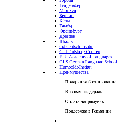
Города
Гейдельберг
Мюнхен
Берлин
Кёльн
Гамбург
Франкфурт
Дрезден
Школы
did deutsch-institut
Carl Duisberg Centren
F+U Academy of Languages
GLS German Language School
Humboldt-Institut
Преимущества
Подарки за бронирование
Визовая поддержка
Оплата напрямую в
Поддержка в Германии