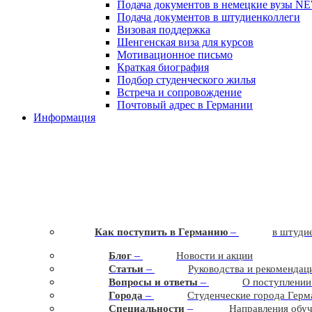
Подача документов в немецкие вузы
N
Подача документов в штудиенколлеги
Визовая поддержка
Шенгенская виза для курсов
Мотивационное письмо
Краткая биография
Подбор студенческого жилья
Встреча и сопровождение
Почтовый адрес в Германии
Информация
–
Как поступить в Германию
в штудие
–
Блог
Новости и акции
–
Статьи
Руководства и рекомендац
–
Вопросы и ответы
О поступлении
–
Города
Студенческие города Герм
–
Cпециальности
Направления обу