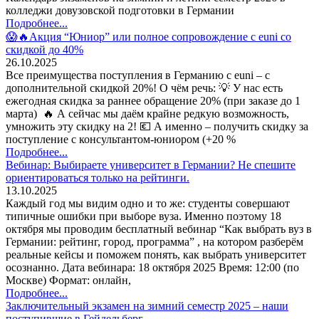
колледжи довузовской подготовки в Германии
Подробнее...
😱🔥Акция “Юниор” или полное сопровождение с euni со
скидкой до 40%
26.10.2025
Все преимущества поступления в Германию с euni – с
дополнительной скидкой 20%! О чём речь: 💡 У нас есть
ежегодная скидка за раннее обращение 20% (при заказе до 1
марта) 🔥 А сейчас мы даём крайне редкую возможность,
умножить эту скидку на 2! 💶 А именно – получить скидку за
поступление с консультантом-юниором (+20 %
Подробнее...
Вебинар: Выбираете университет в Германии? Не спешите
ориентироваться только на рейтинги.
13.10.2025
Каждый год мы видим одно и то же: студенты совершают
типичные ошибки при выборе вуза. Именно поэтому 18
октября мы проводим бесплатный вебинар “Как выбрать вуз в
Германии: рейтинг, город, программа” , на котором разберём
реальные кейсы и поможем понять, как выбрать университет
осознанно. Дата вебинара: 18 октября 2025 Время: 12:00 (по
Москве) Формат: онлайн,
Подробнее...
Заключительный экзамен на зимний семестр 2025 – наши
поступившие в Гейдельберг