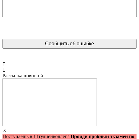
Рассылка новостей
X
Поступаешь в Штудиенколлег?
Пройди пробный экзамен по