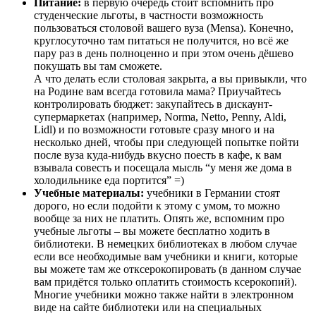
Питание:
в первую очередь стоит вспомнить про
студенческие льготы, в частности возможность
пользоваться столовой вашего вуза (Mensa). Конечно,
круглосуточно там питаться не получится, но всё же
пару раз в день полноценно и при этом очень дёшево
покушать вы там сможете.
А что делать если столовая закрыта, а вы привыкли, что
на Родине вам всегда готовила мама? Приучайтесь
контролировать бюджет: закупайтесь в дискаунт-
супермаркетах (например, Norma, Netto, Penny, Aldi,
Lidl) и по возможности готовьте сразу много и на
несколько дней, чтобы при следующей попытке пойти
после вуза куда-нибудь вкусно поесть в кафе, к вам
взывала совесть и посещала мысль “у меня же дома в
холодильнике еда портится” =)
Учебные материалы:
учебники в Германии стоят
дорого, но если подойти к этому с умом, то можно
вообще за них не платить. Опять же, вспомним про
учебные льготы – вы можете бесплатно ходить в
библиотеки. В немецких библиотеках в любом случае
если все необходимые вам учебники и книги, которые
вы можете там же отксерокопировать (в данном случае
вам придётся только оплатить стоимость ксерокопий).
Многие
учебники можно также найти в электронном
виде на сайте библиотеки или на специальных