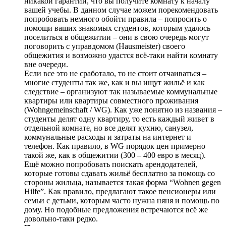
никакой гарантии, что вы получите комнату к началу
вашей учебы. В данном случае можем порекомендовать
попробовать немного обойти правила – попросить о
помощи ваших знакомых студентов, которым удалось
поселиться в общежитии – они в свою очередь могут
поговорить с управдомом (Hausmeister) своего
общежития и возможно удастся всё-таки найти комнату
вне очереди.
Если все это не сработало, то не стоит отчаиваться –
многие студенты так же, как и вы ищут жильё и как
следствие – организуют так называемые коммунальные
квартиры или квартиры совместного проживания
(
Wohngemeinschaft / WG). Как уже понятно из названия –
студенты делят одну квартиру, то есть каждый живет в
отдельной комнате, но все делят кухню, санузел,
коммунальные расходы и затраты на интернет и
телефон. Как правило, в WG порядок цен примерно
такой же, как в общежитии (300 – 400 евро в месяц).
Ещё можно попробовать поискать арендодателей,
которые готовы сдавать жильё бесплатно за помощь со
стороны жильца, называется такая форма “Wohnen gegen
Hilfe”. Как правило, предлагают такое пенсионеры или
семьи с детьми, которым часто нужна няня и помощь по
дому. Но подобные предложения встречаются всё же
довольно-таки редко.