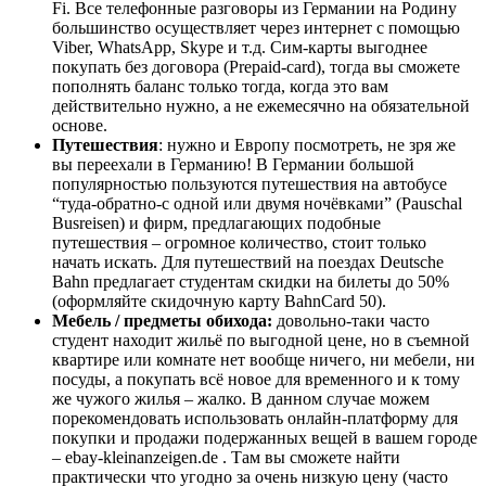
Fi. Все телефонные разговоры из Германии на Родину
большинство осуществляет через интернет с помощью
Viber, WhatsApp, Skype и т.д. Сим-
карты
выгоднее
покупать без договора (Prepaid-card), тогда вы сможете
пополнять баланс только тогда, когда это вам
действительно нужно, а не ежемесячно на обязательной
основе.
Путешествия
: нужно и Европу посмотреть, не зря же
вы переехали в Германию! В Германии большой
популярностью пользуются путешествия на автобусе
“туда-обратно-с одной или двумя ночёвками” (Pauschal
Busreisen) и фирм, предлагающих подобные
путешествия – огромное количество, стоит только
начать искать. Для путешествий на поездах Deutsche
Bahn предлагает студентам скидки на билеты до 50%
(оформляйте скидочную карту BahnCard 50).
Мебель / предметы обихода:
довольно-таки часто
студент находит жильё по выгодной цене, но в съемной
квартире или комнате нет вообще ничего, ни мебели, ни
посуды, а покупать всё новое для временного и к тому
же чужого жилья – жалко. В данном случае можем
порекомендовать использовать онлайн-платформу для
покупки и продажи подержанных вещей в вашем городе
– ebay-kleinanzeigen.de . Там вы сможете найти
практически что угодно за очень низкую цену (часто