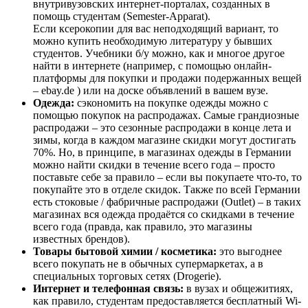
внутривузовских интернет-порталах, созданных в
помощь студентам (Semester-Apparat).
Если ксерокопии для вас неподходящий вариант, то
можно купить необходимую литературу у бывших
студентов. Учебники б/у можно, как и многое другое
найти в интернете (например, с помощью онлайн-
платформы для покупки и продажи подержанных вещей
– ebay.de ) или на доске объявлений в вашем вузе.
Одежда:
сэкономить на покупке одежды можно с
помощью покупок на распродажах. Самые грандиозные
распродажи – это
сезонные распродажи в конце лета и
зимы, когда в каждом магазине скидки могут достигать
70%. Но, в принципе, в магазинах одежды в Германии
можно найти скидки в течение всего года – просто
поставьте себе за правило – если вы покупаете что-то, то
покупайте это в отделе скидок. Также по всей Германии
есть стоковые / фабричные распродажи (
Outlet) – в таких
магазинах вся одежда продаётся со скидками в течение
всего года (правда, как правило, это магазины
известных брендов).
Товары бытовой химии / косметика:
это выгоднее
всего покупать не в обычных супермаркетах, а в
специальных торговых сетях (Drogerie).
Интернет и телефонная связь:
в вузах и общежитиях,
как правило, студентам предоставляется бесплатный Wi-