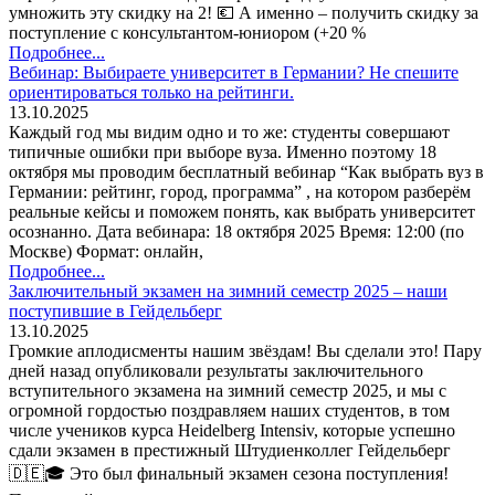
умножить эту скидку на 2! 💶 А именно – получить скидку за
поступление с консультантом-юниором (+20 %
Подробнее...
Вебинар: Выбираете университет в Германии? Не спешите
ориентироваться только на рейтинги.
13.10.2025
Каждый год мы видим одно и то же: студенты совершают
типичные ошибки при выборе вуза. Именно поэтому 18
октября мы проводим бесплатный вебинар “Как выбрать вуз в
Германии: рейтинг, город, программа” , на котором разберём
реальные кейсы и поможем понять, как выбрать университет
осознанно. Дата вебинара: 18 октября 2025 Время: 12:00 (по
Москве) Формат: онлайн,
Подробнее...
Заключительный экзамен на зимний семестр 2025 – наши
поступившие в Гейдельберг
13.10.2025
Громкие аплодисменты нашим звёздам! Вы сделали это! Пару
дней назад опубликовали результаты заключительного
вступительного экзамена на зимний семестр 2025, и мы с
огромной гордостью поздравляем наших студентов, в том
числе учеников курса Heidelberg Intensiv, которые успешно
сдали экзамен в престижный Штудиенколлег Гейдельберг
🇩🇪🎓 Это был финальный экзамен сезона поступления!