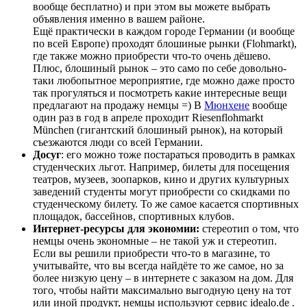
вообще бесплатно) и при этом вы можете выбрать
объявления именно в вашем районе.
Ещё практически в каждом городе Германии (и вообще
по всей Европе) проходят блошиные рынки (Flohmarkt),
где также можно приобрести что-то очень дёшево.
Плюс, блошиный рынок – это само по себе довольно-
таки любопытное мероприятие, где можно даже просто
так прогуляться и посмотреть какие интересные вещи
предлагают на продажу немцы =) В
Мюнхене
вообще
один раз в год в апреле проходит Riesenflohmarkt
München (гигантский блошиный рынок), на который
съезжаются люди со всей Германии.
Досуг
: его можно тоже постараться проводить в рамках
студенческих льгот. Например
, билеты для посещения
театров, музеев, зоопарков, кино и других культурных
заведений студенты могут приобрести со скидками по
студенческому билету. То же самое касается спортивных
площадок, бассейнов, спортивных клубов.
Интернет-ресурсы для экономии:
стереотип о том, что
немцы очень экономные – не такой уж и стереотип.
Если вы решили приобрести что-то в магазине, то
учитывайте, что вы всегда найдёте то же самое, но за
более низкую цену – в интернете с заказом на дом. Для
того, чтобы найти максимально выгодную цену на тот
или иной продукт, немцы используют сервис idealo.de .