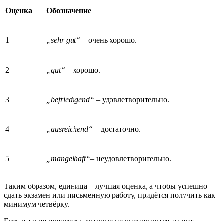
Оценка
Обозначение
1
„sehr gut“ –
очень хорошо.
2
„gut“ –
хорошо.
3
„befriedigend“ –
удовлетворительно.
4
„ausreichend“ –
достаточно.
5
„mangelhaft“
– неудовлетворительно.
Таким образом, единица – лучшая оценка, а чтобы успешно
сдать экзамен или письменную работу, придётся получить как
минимум четвёрку.
Есть и такие предметы, которые не оцениваются, за них