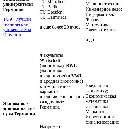
TU München;
Машиностроение;
университеты
TU Berlin;
Инженерное дело;
Германии
TU Dresden;
Информатика;
TU Darmstadt
TU9 – лучшие
Физика;
технические
Математика;
и еще более 20 вузов.
университеты
Электротехника
Германии
и др.
Факультеты
Wirtschaft
(экономика),
BWL
(экономика
предприятия) и
VWL
(народная экономика)
Введение в
в том или ином
экономику;
варианте
Экономическая
представлены почти в
математика;
каждом вузе
Экономика/
Статистика;
Германии.
экономические
Маркетинг;
вузы Германии
Инвестиции и
финансирование
Например: