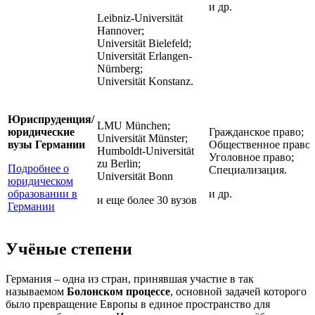
и др.
Leibniz-Universität
Hannover;
Universität Bielefeld;
Universität Erlangen-
Nürnberg;
Universität Konstanz.
Юриспруденция/
LMU München;
юридические
Гражданское право;
Universität Münster;
вузы Германии
Общественное право;
Humboldt-Universität
Уголовное право;
zu Berlin;
Подробнее о
Специализация.
Universität Bonn
юридическом
образовании в
и др.
и еще более 30 вузов
Германии
Учёные степени
Германия – одна из стран, принявшая участие в так
называемом
Болонском процессе
, основной задачей которого
было превращение Европы в единое пространство для