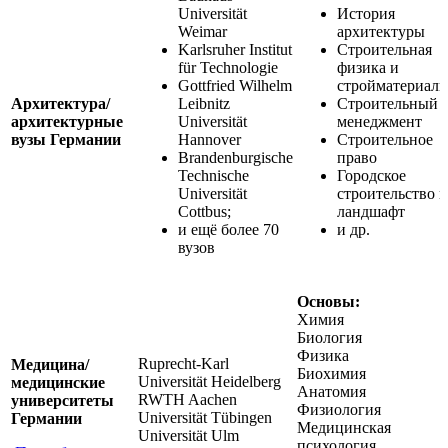
Universität
История
Weimar
архитектуры
Karlsruher Institut
Строительная
für Technologie
физика и
Gottfried Wilhelm
стройматериал
Архитектура/
Leibnitz
Строительный
архитектурные
Universität
менеджмент
вузы Германии
Hannover
Строительное
Brandenburgische
право
Technische
Городское
Universität
строительство и
Cottbus;
ландшафт
и ещё более 70
и др.
вузов
Основы:
Химия
Биология
Физика
Ruprecht-Karl
Медицина/
Биохимия
Universität Heidelberg
медицинские
Анатомия
RWTH Aachen
университеты
Физиология
Universität Tübingen
Германии
Медицинская
Universität Ulm
психология