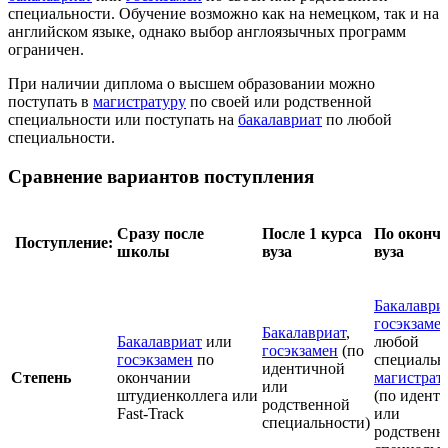
специальности. Обучение возможно как на немецком, так и на
английском языке, однако выбор англоязычных программ
ограничен.
При наличии диплома о высшем образовании можно
поступать в
магистратуру
по своей или родственной
специальности или поступать на
бакалавриат
по любой
специальности.
Сравнение вариантов поступления
Сразу после
П
осле
1 курса
По оконч
Поступление:
школы
вуза
вуза
Бакалаври
госэкзаме
Бакалавриат
,
Бакалавриат
или
любой
госэкзамен
(по
госэкзамен
по
специальн
идентичной
Степень
окончании
магистрат
или
штудиенколлега или
(по идент
родственной
Fast-Track
или
специальности)
родственн