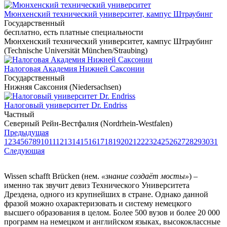
Мюнхенский технический университет, кампус Штраубинг
Государственный
бесплатно, есть платные специальности
Мюнхенский технический университет, кампус Штраубинг
(Technische Universität München/Straubing)
Налоговая Академия Нижней Саксонии
Государственный
Нижняя Саксония (Niedersachsen)
Налоговый университет Dr. Endriss
Частный
Северный Рейн-Вестфалия (Nordrhein-Westfalen)
Предыдущая
1
2
3
4
5
6
7
8
9
10
11
12
13
14
15
16
17
18
19
20
21
22
23
24
25
26
27
28
29
30
31
Следующая
Wissen schafft Brücken (нем.
«знание создаёт мосты»
) –
именно так звучит девиз Технического Университета
Дрездена, одного из крупнейших в стране. Однако данной
фразой можно охарактеризовать и систему немецкого
высшего образования в целом. Более 500 вузов и более 20 000
программ на немецком и английском языках, высококлассные