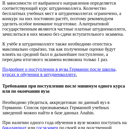
В зависимости от выбранного направления определяется
соответствующий курс штудиенколлега. Количество
бесплатных учебных мест в штудиенколлегах ограничено, а
конкурс на них постоянно растёт, поэтому рекомендуем
уделить особое внимание подготовке. Альтернативой
государственным являются частные платные штудиенколлеги,
зачислиться в них можно без сдачи вступительного экзамена.
К учёбе в штудиенколлеге также необходимо отнестись
максимально серьёзно, так как полученные оценки будут
влиять на средний балл и дальнейшее поступление, а
пересдача итогового экзамена возможна только 1 раз.
Подробнее о поступлении в вузы Германии после школы,
курсах и обучении в штудиенколлеге
.
Требования при поступлении после минимум одного курса
или по окончании вуза
Необходимо убедиться, аккредитован ли данный вуз в
Германии. Список признаваемых Германией учебных
заведений можно найти в базе данных Anabin.
При наличии одного года обучения в вузе можно поступать на
бакалавриат
или
госэкзамен
по своей или родственной