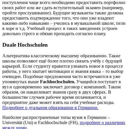
поступления чаще всего необходимо предоставить портфолио
своих работ или же сдать вступительный экзамен (например,
пройти прослушивание). Будущие музыканты также должны
предоставить подтверждение того, что они уже владеют
какими-либо навыками – учились в музыкальной школе, пели
в хоре и т.д. Учебный процесс в таких заведениях устроен
довольно строго и обязан проходить согласно плану.
Duale Hochschulen
Альтернатива классическому высшему образованию. Такие
школы позволяют ещё более плотно связать учёбу с будущей
карьерой. Если студенту нравится узнавать новое в процессе
работы, у него хватает мотивации и знания языка – то выбор
очевиден. Подобные предложения часто встречаются в уже
упомянутых выше
Fachhochschulen
.
Учащийся поступает в
вуз и одновременно заключает договор с компанией. Таким
образом, он накапливает знания сразу в двух сферах. В
большинстве случаев рабочее время оплачивается, и
предприятие даже может взять на себя учебные расходы.
Подробнее о дуальном образовании в Германии.
Наиболее распространенные типы вузов в Германии –
Universität (Uni) и Fachhochschule (FH),
подробнее о различиях
между ними
.