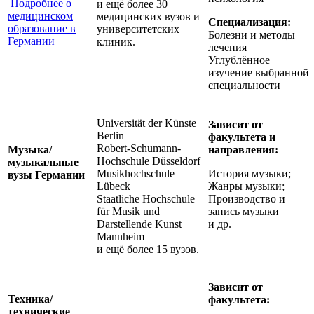
Подробнее о
и ещё более 30
медицинском
медицинских вузов и
Специализация:
образование в
университетских
Болезни и методы
Германии
клиник.
лечения
Углублённое
изучение выбранной
специальности
Universität der Künste
Зависит от
Berlin
факультета и
Robert-Schumann-
Музыка/
направления:
Hochschule Düsseldorf
музыкальные
Musikhochschule
История музыки;
вузы Германии
Lübeck
Жанры музыки;
Staatliche Hochschule
Производство и
für Musik und
запись музыки
Darstellende Kunst
и др.
Mannheim
и ещё более 15 вузов.
Зависит от
Техника/
факультета:
технические