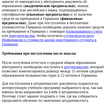
зависят от имеющегося у абитуриента документа об
образовании (
академические предпосылки
), знания
немецкого или английского языка, подтверждённых
сертификатом (
языковые предпосылки
) и от наличия
средств на пребывание в Германии (
финансовые
предпосылки
). Даже при поступлении в бесплатные
университеты Германии необходимо доказать наличие средств
на пребывание в Германии с помощью
блокированного счёта
или
поручительства
, чтобы получить
студенческую визу
.
Информация о стоимости жизни иностранного студента в
Германии
.
Требования при поступлении после школы
После получения аттестата о среднем общем образовании
абитуриенту необходимо поступить в
штудиенколлег
, который
позволяет компенсировать разницу между 11-летним средним
образованием большинства стран и 12-летним в Германии.
Для поступления в штудиенколлег документы подаются на
интересующую учебную программу выбранного вуза, так как
именно вузы направляют на учебу в штудиенколлеги.
Поэтому стоит заранее подумать о том, где вы собираетесь
продолжить обучение по окончании штудиенколлега.