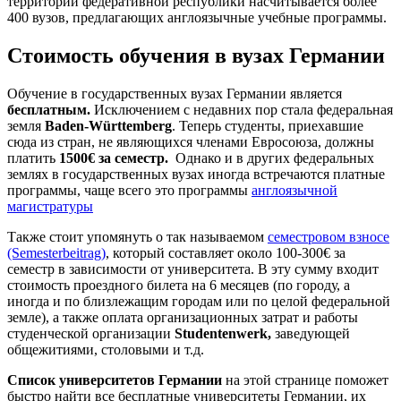
территории федеративной республики насчитывается более
400 вузов, предлагающих англоязычные учебные программы.
Стоимость обучения в вузах Германии
Обучение в государственных вузах Германии является
бесплатным.
Исключением с недавних пор стала федеральная
земля
Baden-
Wü
rttemberg
. Теперь студенты, приехавшие
сюда из стран, не являющихся членами Евросоюза, должны
платить
1500€ за семестр.
Однако и в других федеральных
землях в государственных вузах иногда встречаются платные
программы, чаще всего это программы
англоязычной
магистратуры
Также стоит упомянуть о так называемом
семестровом взносе
(Semesterbeitrag)
, который составляет около 100-300€ за
семестр в зависимости от университета. В эту сумму входит
стоимость проездного билета на 6 месяцев (по городу, а
иногда и по близлежащим городам или по целой федеральной
земле), а также оплата организационных затрат и работы
студенческой организации
Studentenwerk,
заведующей
общежитиями, столовыми и т.д.
Список университетов Германии
на этой странице поможет
быстро найти все бесплатные университеты Германии, их