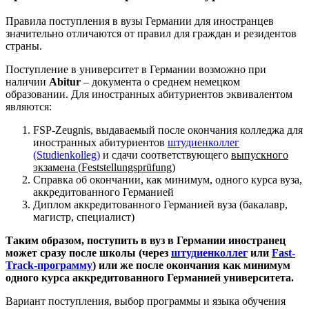
Правила поступления в вузы Германии для иностранцев
значительно отличаются от правил для граждан и резидентов
страны.
Поступление в университет в Германии возможно при
наличии
Abitur
– документа о среднем немецком
образовании. Для иностранных абитуриентов эквивалентом
являются:
FSP-Zeugnis, выдаваемый после окончания колледжа для
иностранных абитуриентов
штудиенколлег
(Studienkolleg)
и сдачи соответствующего
выпускного
экзамена (
Feststellungsprü
fung
)
Справка об окончании, как минимум, одного курса вуза,
аккредитованного Германией
Диплом аккредитованного Германией вуза (бакалавр,
магистр, специалист)
Таким образом, поступить в вуз в Германии иностранец
может сразу после школы (через
штудиенколлег
или
Fast-
Track-программу
) или же после окончания как минимум
одного курса аккредитованного Германией университета.
Вариант поступления, выбор программы и языка обучения