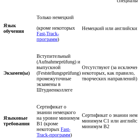
специальн
Только немецкий
Язык
(кроме некоторых
Немецкий или английский
обучения
Fast-Track-
программ
)
Вступительный
(Aufnahmeprüfung) и
выпускной
Отсутствуют (за исключен
Экзамен(ы)
(Feststellungsprüfung)
некоторых, как правило,
промежуточные
творческих направлений)
экзамены в
Штудиенколлеге
Сертификат о
знании немецкого
Сертификат о знании неме
Языковые
на уровне минимум
минимум С1 или английск
требования
B1 (кроме
минимум В2
некоторых
Fast-
Track-программ
)