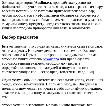
большая аудитория (
Audimax
), проведёт экскурсию по
библиотеке и научит пользоваться ею, а также расскажет пару
весёлых историй и обязательно пригласит вечером в бар,
чтобы пообщаться в неформальной обстановке. Кроме того,
на вводных лекциях сообщат о том, что предстоит изучать по
тому или иному предмету, когда состоятся экзамены и какие
книги необходимо приобрести или взять в библиотеке.
Выбор предметов
Бытует мнение, что студенты немецких вузов сами выбирают,
что им изучать. На самом деле, это не совсем так. Высшее
образование в Германии построено по модульной системе.
Чтобы получить степень
бакалавра
или право сдавать
государственный экзамен, необходимо «закрыть»
определённое количество модулей и получить за них
соответствующее количество кредитов-зачетных единиц.
Один модуль обычно состоит из нескольких «пар», связанных
между собой тематически. Например, модуль «Введение в
политологию» может включать в себя одноимённую лекцию,
а также семинар на одну из актуальных политологических
тем.
Чтобы успешно завершить модуль, нужно посещать все