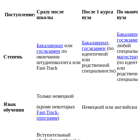
Сразу после
П
осле
1 курса
По оконч
Поступление:
школы
вуза
вуза
Бакалаври
госэкзаме
Бакалавриат
,
Бакалавриат
или
любой
госэкзамен
(по
госэкзамен
по
специальн
идентичной
Степень
окончании
магистрат
или
штудиенколлега или
(по идент
родственной
Fast-Track
или
специальности)
родственн
специальн
Только немецкий
Язык
(кроме некоторых
Немецкий или английский
обучения
Fast-Track-
программ
)
Вступительный