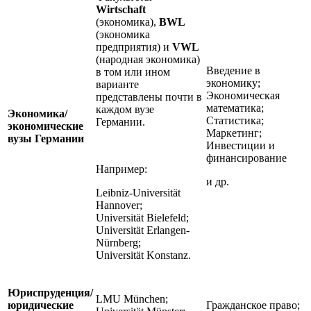
Wirtschaft
(экономика),
BWL
(экономика
предприятия) и
VWL
(народная экономика)
Введение в
в том или ином
экономику;
варианте
Экономическая
представлены почти в
математика;
каждом вузе
Экономика/
Статистика;
Германии.
экономические
Маркетинг;
вузы Германии
Инвестиции и
финансирование
Например:
и др.
Leibniz-Universität
Hannover;
Universität Bielefeld;
Universität Erlangen-
Nürnberg;
Universität Konstanz.
Юриспруденция/
LMU München;
юридические
Гражданское право;