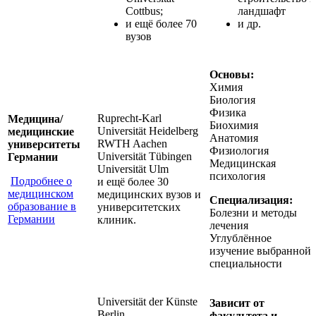
Cottbus;
ландшафт
и ещё более 70
и др.
вузов
Основы:
Химия
Биология
Физика
Ruprecht-Karl
Медицина/
Биохимия
Universität Heidelberg
медицинские
Анатомия
RWTH Aachen
университеты
Физиология
Universität Tübingen
Германии
Медицинская
Universität Ulm
психология
Подробнее о
и ещё более 30
медицинском
медицинских вузов и
Специализация:
образование в
университетских
Болезни и методы
Германии
клиник.
лечения
Углублённое
изучение выбранной
специальности
Universität der Künste
Зависит от
Berlin
факультета и