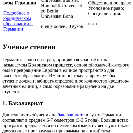
Universität Münster;
вузы Германии
Общественное право;
Humboldt-Universität
Уголовное право;
zu Berlin;
Подробнее о
Специализация.
Universität Bonn
юридическом
образовании в
и др.
и еще более 30 вузов
Германии
Учёные степени
Германия – одна из стран, принявшая участие в так
называемом
Болонском процессе
, основной задачей которого
было превращение Европы в единое пространство для
высшего образования. Именно поэтому за время учёбы
студент должен набирать определённое количество кредитов-
зачетных единиц, а само образование разделено на две
ступени:
1. Бакалавриат
Длительность обучения на
бакалавриате
в вузах Германии
составляет в среднем 6-7 семестров (3-3,5 года). Большинство
программ предлагается на немецком языке, существуют также
двуязычные программы и программы на английском.