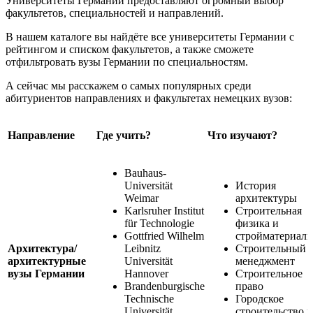
Университеты Германии предоставляют огромный выбор
факультетов, специальностей и направлений.
В нашем каталоге вы найдёте все университеты Германии с
рейтингом и списком факультетов, а также сможете
отфильтровать вузы Германии по специальностям.
А сейчас мы расскажем о самых популярных среди
абитуриентов направлениях и факультетах немецких вузов:
Направление
Где учить?
Что изучают?
Bauhaus-
Universität
История
Weimar
архитектуры
Karlsruher Institut
Строительная
für Technologie
физика и
Gottfried Wilhelm
стройматериал
Архитектура/
Leibnitz
Строительный
архитектурные
Universität
менеджмент
вузы Германии
Hannover
Строительное
Brandenburgische
право
Technische
Городское
Universität
строительство и