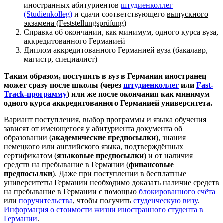
иностранных абитуриентов
штудиенколлег
(Studienkolleg)
и сдачи соответствующего
выпускного
экзамена (
Feststellungsprü
fung
)
Справка об окончании, как минимум, одного курса вуза,
аккредитованного Германией
Диплом аккредитованного Германией вуза (бакалавр,
магистр, специалист)
Таким образом, поступить в вуз в Германии иностранец
может сразу после школы (через
штудиенколлег
или
Fast-
Track-программу
) или же после окончания как минимум
одного курса аккредитованного Германией университета.
Вариант поступления, выбор программы и языка обучения
зависят от имеющегося у абитуриента документа об
образовании (
академические предпосылки
), знания
немецкого или английского языка, подтверждённых
сертификатом (
языковые предпосылки
) и от наличия
средств на пребывание в Германии (
финансовые
предпосылки
). Даже при поступлении в бесплатные
университеты Германии необходимо доказать наличие средств
на пребывание в Германии с помощью
блокированного счёта
или
поручительства
, чтобы получить
студенческую визу
.
Информация о стоимости жизни иностранного студента в
Германии
.