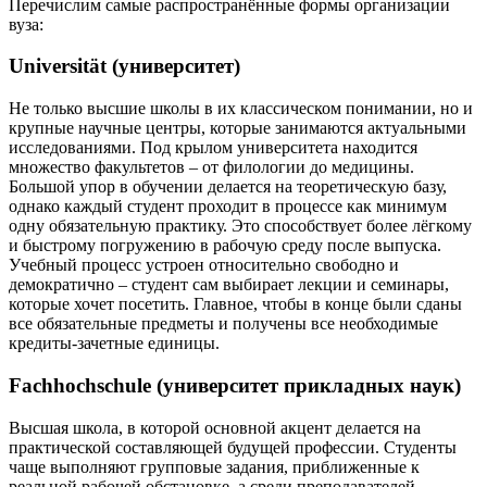
Перечислим самые распространённые формы организации
вуза:
Universität (университет)
Не только высшие школы в их классическом понимании, но и
крупные научные центры, которые занимаются актуальными
исследованиями. Под крылом университета находится
множество факультетов – от филологии до медицины.
Большой упор в обучении делается на теоретическую базу,
однако каждый студент проходит в процессе как минимум
одну обязательную практику. Это способствует более лёгкому
и быстрому погружению в рабочую среду после выпуска.
Учебный процесс устроен относительно свободно и
демократично – студент сам выбирает лекции и семинары,
которые хочет посетить. Главное, чтобы в конце были сданы
все обязательные предметы и получены все необходимые
кредиты-зачетные единицы.
Fachhochschule (университет прикладных наук)
Высшая школа, в которой основной акцент делается на
практической составляющей будущей профессии. Студенты
чаще выполняют групповые задания, приближенные к
реальной рабочей обстановке, а среди преподавателей