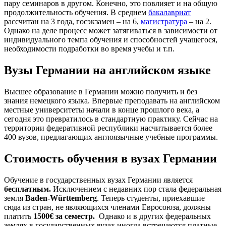
пару семинаров в другом. Конечно, это повлияет и на общую
продолжительность обучения. В среднем
бакалавриат
рассчитан на 3 года, госэкзамен – на 6,
магистратура
– на 2.
Однако на деле процесс может затягиваться в зависимости от
индивидуального темпа обучения и способностей учащегося,
необходимости подработки во время учебы и т.п.
Вузы Германии на английском языке
Высшее образование в Германии можно получить и без
знания немецкого языка. Впервые преподавать на английском
местные университеты начали в конце прошлого века, а
сегодня это превратилось в стандартную практику. Сейчас на
территории федеративной республики насчитывается более
400 вузов, предлагающих англоязычные учебные программы.
Стоимость обучения в вузах Германии
Обучение в государственных вузах Германии является
бесплатным.
Исключением с недавних пор стала федеральная
земля
Baden-
Wü
rttemberg
. Теперь студенты, приехавшие
сюда из стран, не являющихся членами Евросоюза, должны
платить
1500€ за семестр.
Однако и в других федеральных
землях в государственных вузах иногда встречаются платные