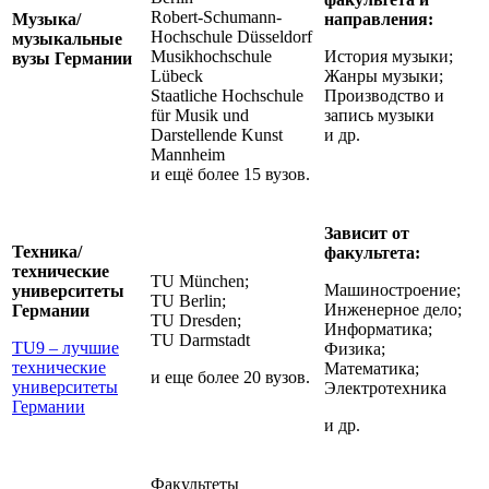
Robert-Schumann-
Музыка/
направления:
Hochschule Düsseldorf
музыкальные
Musikhochschule
История музыки;
вузы Германии
Lübeck
Жанры музыки;
Staatliche Hochschule
Производство и
für Musik und
запись музыки
Darstellende Kunst
и др.
Mannheim
и ещё более 15 вузов.
Зависит от
Техника/
факультета:
технические
TU München;
Машиностроение;
университеты
TU Berlin;
Инженерное дело;
Германии
TU Dresden;
Информатика;
TU Darmstadt
TU9 – лучшие
Физика;
технические
Математика;
и еще более 20 вузов.
университеты
Электротехника
Германии
и др.
Факультеты