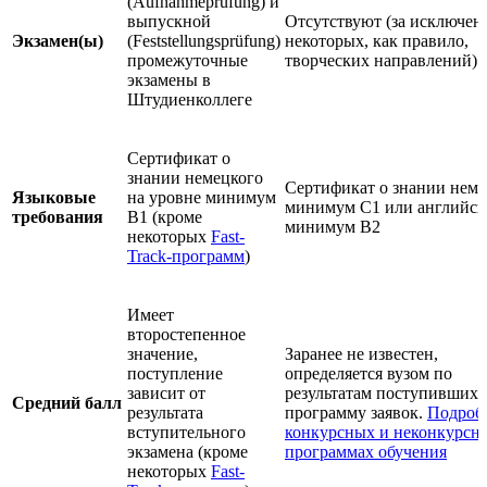
(Aufnahmeprüfung) и
выпускной
Отсутствуют (за исключен
Экзамен(ы)
(Feststellungsprüfung)
некоторых, как правило,
промежуточные
творческих направлений)
экзамены в
Штудиенколлеге
Сертификат о
знании немецкого
Сертификат о знании неме
Языковые
на уровне минимум
минимум С1 или английск
требования
B1 (кроме
минимум В2
некоторых
Fast-
Track-программ
)
Имеет
второстепенное
значение,
Заранее не известен,
поступление
определяется вузом по
зависит от
результатам поступивших 
Средний балл
результата
программу заявок.
Подроб
вступительного
конкурсных и неконкурсн
экзамена (кроме
программах обучения
некоторых
Fast-