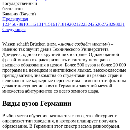
Государственный
бесплатно
Бавария (Bayern)
Предыдущая
1
2
3
4
5
6
7
8
9
10
11
12
13
14
15
16
17
18
19
20
21
22
23
24
25
26
27
28
29
30
31
Следующая
Wissen schafft Brücken (нем.
«знание создаёт мосты»
) –
именно так звучит девиз Технического Университета
Дрездена, одного из крупнейших в стране. Однако данной
фразой можно охарактеризовать и систему немецкого
высшего образования в целом. Более 500 вузов и более 20 000
программ на немецком и английском языках, высококлассные
преподаватели, знакомства со студентами из разных стран и
великолепные карьерные перспективы – именно эти факторы
делают поступление в вуз в Германии заветной мечтой
множества абитуриентов со всего земного шара.
Виды вузов Германии
Выбор места обучения начинается с того, что абитуриент
определяет тип заведения, в котором планирует получать
образование. В Германии этот спектр весьма разнообразен.