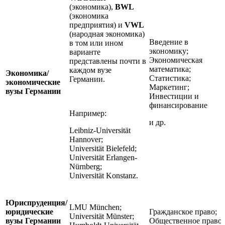
(экономика),
BWL
(экономика
предприятия) и
VWL
(народная экономика)
Введение в
в том или ином
экономику;
варианте
Экономическая
представлены почти в
математика;
каждом вузе
Экономика/
Статистика;
Германии.
экономические
Маркетинг;
вузы Германии
Инвестиции и
финансирование
Например:
и др.
Leibniz-Universität
Hannover;
Universität Bielefeld;
Universität Erlangen-
Nürnberg;
Universität Konstanz.
Юриспруденция/
LMU München;
юридические
Гражданское право;
Universität Münster;
вузы Германии
Общественное право;