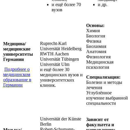
и ещё более 70
и др.
вузов
Основы:
Химия
Биология
Физика
Ruprecht-Karl
Медицина/
Биохимия
Universität Heidelberg
медицинские
Анатомия
RWTH Aachen
университеты
Физиология
Universität Tübingen
Германии
Медицинская
Universität Ulm
психология
Подробнее о
и ещё более 30
медицинском
медицинских вузов и
Специализация:
образование в
университетских
Болезни и методы
Германии
клиник.
лечения
Углублённое
изучение выбранной
специальности
Universität der Künste
Зависит от
Berlin
факультета и
Robert-Schumann-
Музыка/
направления: