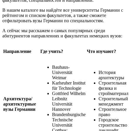
факультетов, специальностей и направлений.
В нашем каталоге вы найдёте все университеты Германии с
рейтингом и списком факультетов, а также сможете
отфильтровать вузы Германии по специальностям.
А сейчас мы расскажем о самых популярных среди
абитуриентов направлениях и факультетах немецких вузов:
Направление
Где учить?
Что изучают?
Bauhaus-
Universität
История
Weimar
архитектуры
Karlsruher Institut
Строительная
für Technologie
физика и
Gottfried Wilhelm
стройматериал
Архитектура/
Leibnitz
Строительный
архитектурные
Universität
менеджмент
вузы Германии
Hannover
Строительное
Brandenburgische
право
Technische
Городское
Universität
строительство и
Cottbus;
ландшафт