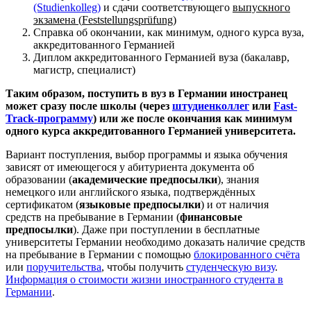
(Studienkolleg)
и сдачи соответствующего
выпускного
экзамена (
Feststellungsprü
fung
)
Справка об окончании, как минимум, одного курса вуза,
аккредитованного Германией
Диплом аккредитованного Германией вуза (бакалавр,
магистр, специалист)
Таким образом, поступить в вуз в Германии иностранец
может сразу после школы (через
штудиенколлег
или
Fast-
Track-программу
) или же после окончания как минимум
одного курса аккредитованного Германией университета.
Вариант поступления, выбор программы и языка обучения
зависят от имеющегося у абитуриента документа об
образовании (
академические предпосылки
), знания
немецкого или английского языка, подтверждённых
сертификатом (
языковые предпосылки
) и от наличия
средств на пребывание в Германии (
финансовые
предпосылки
). Даже при поступлении в бесплатные
университеты Германии необходимо доказать наличие средств
на пребывание в Германии с помощью
блокированного счёта
или
поручительства
, чтобы получить
студенческую визу
.
Информация о стоимости жизни иностранного студента в
Германии
.