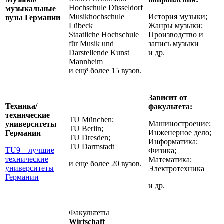
Hochschule Düsseldorf
музыкальные
Musikhochschule
История музыки;
вузы Германии
Lübeck
Жанры музыки;
Staatliche Hochschule
Производство и
für Musik und
запись музыки
Darstellende Kunst
и др.
Mannheim
и ещё более 15 вузов.
Зависит от
Техника/
факультета:
технические
TU München;
Машиностроение;
университеты
TU Berlin;
Инженерное дело;
Германии
TU Dresden;
Информатика;
TU Darmstadt
TU9 – лучшие
Физика;
технические
Математика;
и еще более 20 вузов.
университеты
Электротехника
Германии
и др.
Факультеты
Wirtschaft