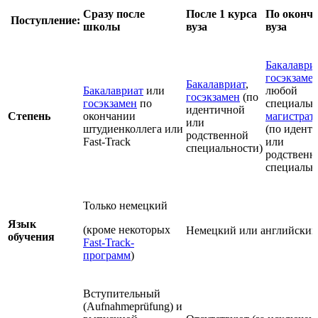
Сразу после
П
осле
1 курса
По оконч
Поступление:
школы
вуза
вуза
Бакалаври
госэкзаме
Бакалавриат
,
Бакалавриат
или
любой
госэкзамен
(по
госэкзамен
по
специальн
идентичной
Степень
окончании
магистрат
или
штудиенколлега или
(по идент
родственной
Fast-Track
или
специальности)
родственн
специальн
Только немецкий
Язык
(кроме некоторых
Немецкий или английский
обучения
Fast-Track-
программ
)
Вступительный
(Aufnahmeprüfung) и