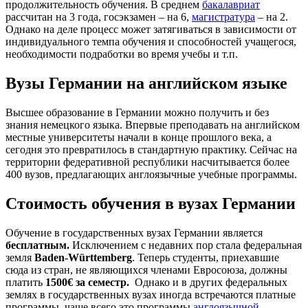
продолжительность обучения. В среднем
бакалавриат
рассчитан на 3 года, госэкзамен – на 6,
магистратура
– на 2.
Однако на деле процесс может затягиваться в зависимости от
индивидуального темпа обучения и способностей учащегося,
необходимости подработки во время учебы и т.п.
Вузы Германии на английском языке
Высшее образование в Германии можно получить и без
знания немецкого языка. Впервые преподавать на английском
местные университеты начали в конце прошлого века, а
сегодня это превратилось в стандартную практику. Сейчас на
территории федеративной республики насчитывается более
400 вузов, предлагающих англоязычные учебные программы.
Стоимость обучения в вузах Германии
Обучение в государственных вузах Германии является
бесплатным.
Исключением с недавних пор стала федеральная
земля
Baden-
Wü
rttemberg
. Теперь студенты, приехавшие
сюда из стран, не являющихся членами Евросоюза, должны
платить
1500€ за семестр.
Однако и в других федеральных
землях в государственных вузах иногда встречаются платные
программы, чаще всего это программы
англоязычной