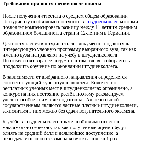
Требования при поступлении после школы
После получения аттестата о среднем общем образовании
абитуриенту необходимо поступить в
штудиенколлег
, который
позволяет компенсировать разницу между 11-летним средним
образованием большинства стран и 12-летним в Германии.
Для поступления в штудиенколлег документы подаются на
интересующую учебную программу выбранного вуза, так как
именно вузы направляют на учебу в штудиенколлеги.
Поэтому стоит заранее подумать о том, где вы собираетесь
продолжить обучение по окончании штудиенколлега.
В зависимости от выбранного направления определяется
соответствующий курс штудиенколлега. Количество
бесплатных учебных мест в штудиенколлегах ограничено, а
конкурс на них постоянно растёт, поэтому рекомендуем
уделить особое внимание подготовке. Альтернативой
государственным являются частные платные штудиенколлеги,
зачислиться в них можно без сдачи вступительного экзамена.
К учёбе в штудиенколлеге также необходимо отнестись
максимально серьёзно, так как полученные оценки будут
влиять на средний балл и дальнейшее поступление, а
пересдача итогового экзамена возможна только 1 раз.