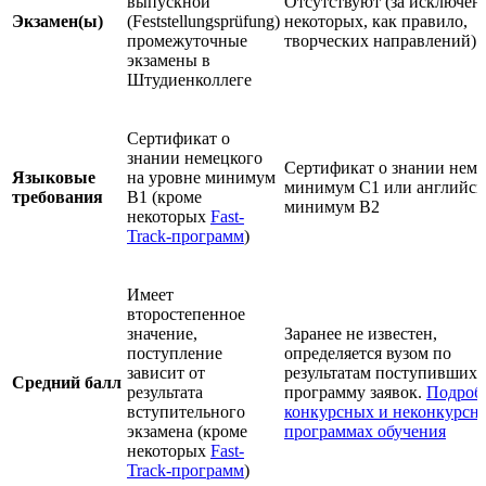
выпускной
Отсутствуют (за исключен
Экзамен(ы)
(Feststellungsprüfung)
некоторых, как правило,
промежуточные
творческих направлений)
экзамены в
Штудиенколлеге
Сертификат о
знании немецкого
Сертификат о знании неме
Языковые
на уровне минимум
минимум С1 или английск
требования
B1 (кроме
минимум В2
некоторых
Fast-
Track-программ
)
Имеет
второстепенное
значение,
Заранее не известен,
поступление
определяется вузом по
зависит от
результатам поступивших 
Средний балл
результата
программу заявок.
Подроб
вступительного
конкурсных и неконкурсн
экзамена (кроме
программах обучения
некоторых
Fast-
Track-программ
)