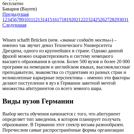
бесплатно
Бавария (Bayern)
Предыдущая
1
2
3
4
5
6
7
8
9
10
11
12
13
14
15
16
17
18
19
20
21
22
23
24
25
26
27
28
29
30
31
Следующая
Wissen schafft Brücken (нем.
«знание создаёт мосты»
) –
именно так звучит девиз Технического Университета
Дрездена, одного из крупнейших в стране. Однако данной
фразой можно охарактеризовать и систему немецкого
высшего образования в целом. Более 500 вузов и более 20 000
программ на немецком и английском языках, высококлассные
преподаватели, знакомства со студентами из разных стран и
великолепные карьерные перспективы – именно эти факторы
делают поступление в вуз в Германии заветной мечтой
множества абитуриентов со всего земного шара.
Виды вузов Германии
Выбор места обучения начинается с того, что абитуриент
определяет тип заведения, в котором планирует получать
образование. В Германии этот спектр весьма разнообразен.
Перечислим самые распространённые формы организации