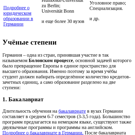
Humboldt-Universität
Уголовное право;
zu Berlin;
Подробнее о
Специализация.
Universität Bonn
юридическом
образовании в
и др.
и еще более 30 вузов
Германии
Учёные степени
Германия – одна из стран, принявшая участие в так
называемом
Болонском процессе
, основной задачей которого
было превращение Европы в единое пространство для
высшего образования. Именно поэтому за время учёбы
студент должен набирать определённое количество кредитов-
зачетных единиц, а само образование разделено на две
ступени:
1. Бакалавриат
Длительность обучения на
бакалавриате
в вузах Германии
составляет в среднем 6-7 семестров (3-3,5 года). Большинство
программ предлагается на немецком языке, существуют также
двуязычные программы и программы на английском.
Подробнее о бакалавриате в Германии.
После бакалавриата