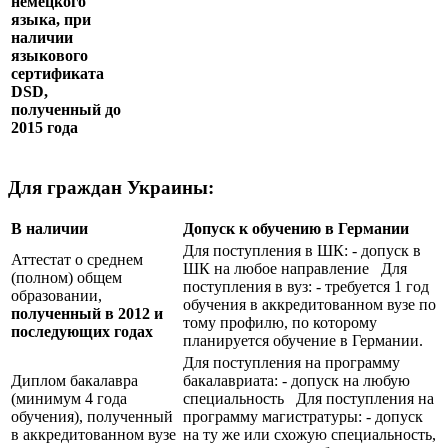
немецкого
языка, при
наличии
языкового
сертификата
DSD
,
полученный до
2015 года
Для граждан Украины:
В наличии
Допуск к обучению в Германии
Для поступления в ШК: - допуск в
Аттестат о среднем
ШК на любое направление Для
(полном) общем
поступления в вуз: - требуется 1 год
образовании,
обучения в аккредитованном вузе по
полученный в 2012 и
тому профилю, по которому
последующих годах
планируется обучение в Германии.
Для поступления на программу
Диплом бакалавра
бакалавриата: - допуск на любую
(минимум 4 года
специальность Для поступления на
обучения), полученный
программу магистратуры: - допуск
в аккредитованном вузе
на ту же или схожую специальность,