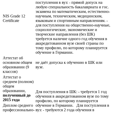
поступления в вуз: - прямой допуск на
любую специальность бакалавриата и гос.
экзамена по математическим, естественно-
NIS Grade 12
научным, техническим, медицинским,
Certificate
языковым и спортивным направлениям. -
для поступления на общественно-научные,
социологические, экономические и
творческие направления (без ШК)
требуется наличие одного год обучения в
аккредитованном вузе своей страны по
тому профилю, по которому планируется
обучение в Германии.
Аттестат об
основном общем
не даёт допуска к обучению в ШК или
образовании (9
вузе.
классов)
Аттестат о
среднем (полном)
общем
образовании,
Для поступления в ШК: - требуется 1 год
полученный до
обучения в аккредитованном вузе по тому
2015 года
профилю, по которому планируется
Диплом среднего
обучение в Германии. Для поступления в
профессионально-
вуз: - требуются 2 года обучения в