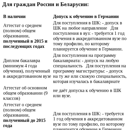
Для граждан России и Беларусии:
В наличии
Допуск к обучению в Германии
Для поступления в ШК: - допуск в
Аттестат о среднем
ШК на любое направление Для
(полном) общем
поступления в вуз: - требуется 1 год
образовании,
обучения в аккредитованном вузе по
полученный в 2015 и
тому профилю, по которому
последующих годах
планируется обучение в Германии.
Для поступления на программу
Диплом бакалавра
бакалавриата: - допуск на любую
(минимум 4 года
специальность Для поступления на
обучения), полученный
программу магистратуры: - допуск
в аккредитованном вузе
на ту же или схожую специальность,
которая изучалась в бакалавриате
Аттестат об основном
не даёт допуска к обучению в ШК
общем образовании (9
или вузе.
классов)
Аттестат о среднем
(полном) общем
Для поступления в ШК: - требуется
образовании,
1 год обучения в аккредитованном
полученный до 2015
вузе по тому профилю, по которому
года
планируется обучение в Германии.