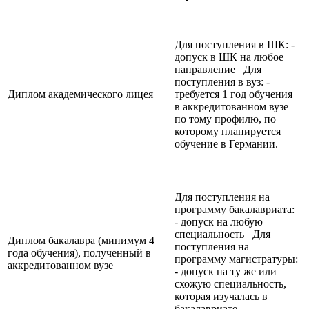
Для поступления в ШК: -
допуск в ШК на любое
направление Для
поступления в вуз: -
Диплом академического лицея
требуется 1 год обучения
в аккредитованном вузе
по тому профилю, по
которому планируется
обучение в Германии.
Для поступления на
программу бакалавриата:
- допуск на любую
специальность Для
Диплом бакалавра (минимум 4
поступления на
года обучения), полученный в
программу магистратуры:
аккредитованном вузе
- допуск на ту же или
схожую специальность,
которая изучалась в
бакалавриате