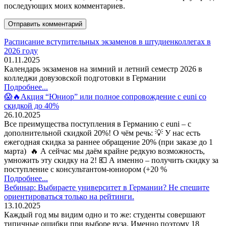
последующих моих комментариев.
Расписание вступительных экзаменов в штудиенколлегах в
2026 году
01.11.2025
Календарь экзаменов на зимний и летний семестр 2026 в
колледжи довузовской подготовки в Германии
Подробнее...
😱🔥Акция “Юниор” или полное сопровождение с euni со
скидкой до 40%
26.10.2025
Все преимущества поступления в Германию с euni – с
дополнительной скидкой 20%! О чём речь: 💡 У нас есть
ежегодная скидка за раннее обращение 20% (при заказе до 1
марта) 🔥 А сейчас мы даём крайне редкую возможность,
умножить эту скидку на 2! 💶 А именно – получить скидку за
поступление с консультантом-юниором (+20 %
Подробнее...
Вебинар: Выбираете университет в Германии? Не спешите
ориентироваться только на рейтинги.
13.10.2025
Каждый год мы видим одно и то же: студенты совершают
типичные ошибки при выборе вуза. Именно поэтому 18