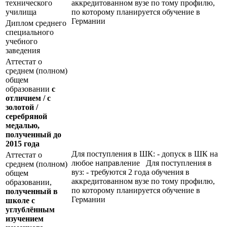
технического
аккредитованном вузе по тому профилю,
училища
по которому планируется обучение в
Германии
Диплом среднего
специального
учебного
заведения
Аттестат о
среднем (полном)
общем
образовании
с
отличием / с
золотой /
серебряной
медалью,
полученный до
2015 года
Для поступления в ШК: - допуск в ШК на
Аттестат о
любое направление Для поступления в
среднем (полном)
вуз: - требуются 2 года обучения в
общем
аккредитованном вузе по тому профилю,
образовании,
по которому планируется обучение в
полученный в
Германии
школе с
углублённым
изучением