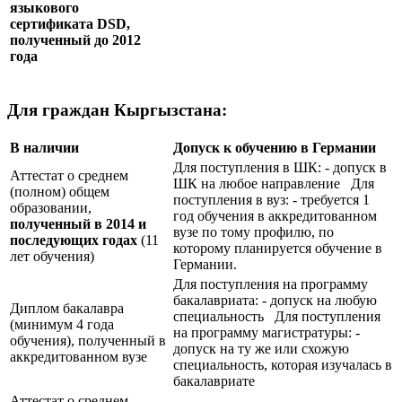
языкового
сертификата
DSD
,
полученный до 2012
года
Для граждан Кыргызстана:
В наличии
Допуск к обучению в Германии
Для поступления в ШК: - допуск в
Аттестат о среднем
ШК на любое направление Для
(полном) общем
поступления в вуз: - требуется 1
образовании,
год обучения в аккредитованном
полученный в 2014 и
вузе по тому профилю, по
последующих годах
(11
которому планируется обучение в
лет обучения)
Германии.
Для поступления на программу
бакалавриата: - допуск на любую
Диплом бакалавра
специальность Для поступления
(минимум 4 года
на программу магистратуры: -
обучения), полученный в
допуск на ту же или схожую
аккредитованном вузе
специальность, которая изучалась в
бакалавриате
Аттестат о среднем