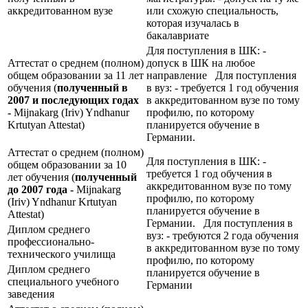
аккредитованном вузе
или схожую специальность,
которая изучалась в
бакалавриате
Для поступления в ШК: -
Аттестат о среднем (полном)
допуск в ШК на любое
общем образовании за 11 лет
направление Для поступления
обучения (
полученный в
в вуз: - требуется 1 год обучения
2007 и последующих годах
в аккредитованном вузе по тому
-
Mijnakarg (Iriv) Yndhanur
профилю, по которому
Krtutyan Attestat)
планируется обучение в
Германии.
Аттестат о среднем (полном)
Для поступления в ШК: -
общем образовании за 10
требуется 1 год обучения в
лет обучения (
полученный
аккредитованном вузе по тому
до 2007 года -
Mijnakarg
профилю, по которому
(Iriv) Yndhanur Krtutyan
планируется обучение в
Attestat)
Германии. Для поступления в
Диплом среднего
вуз: - требуются 2 года обучения
профессионально-
в аккредитованном вузе по тому
технического училища
профилю, по которому
Диплом среднего
планируется обучение в
специального учебного
Германии
заведения