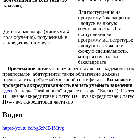
классов)
Для поступления на
программу бакалавриата:
- допуск на любую
специальность Для
Диплом бакалавра (минимум 4
поступления на
года обучения), полученный в
программу магистратуры:
аккредитованном вузе
- допуск на ту же или
схожую специальность,
которая изучалась в
бакалавриате
Примечание
: помимо перечисленных выше академических
предпосылок, абитуриенты также обязательно должны
предоставить требуемый языковой сертификат
.
Вы можете
проверить аккредитованность вашего учебного заведения
здесь
(вкладка "Institutionen" и далее вкладка "Suchen"): Статус
Н-
- вуз не аккредитован Статус
Н+
- вуз аккредитован Статус
Н+/-
- вуз аккредитован частично
Видео
https://youtu.be/bg6zMB4Mfvg