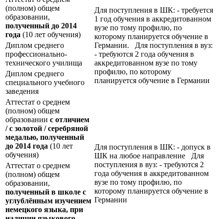
(полном) общем
Для поступления в ШК: - требуется
образовании,
1 год обучения в аккредитованном
полученный до 2014
вузе по тому профилю, по
года
(10 лет обучения)
которому планируется обучение в
Диплом среднего
Германии. Для поступления в вуз:
профессионально-
- требуются 2 года обучения в
технического училища
аккредитованном вузе по тому
профилю, по которому
Диплом среднего
планируется обучение в Германии
специального учебного
заведения
Аттестат о среднем
(полном) общем
образовании
с отличием
/ с золотой / серебряной
медалью, полученный
до 2014 года
(10 лет
Для поступления в ШК: - допуск в
обучения)
ШК на любое направление Для
поступления в вуз: - требуются 2
Аттестат о среднем
года обучения в аккредитованном
(полном) общем
вузе по тому профилю, по
образовании,
которому планируется обучение в
полученный в школе с
Германии
углублённым изучением
немецкого языка, при
наличии языкового