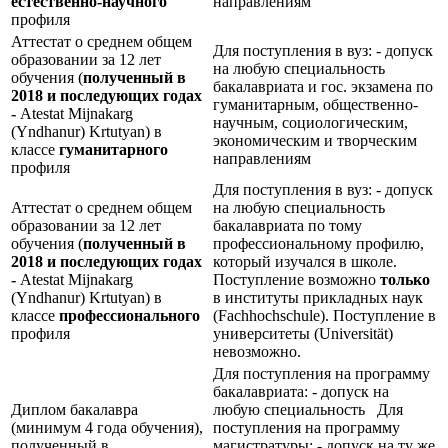
естественно-научного
направлениям
профиля
Аттестат о среднем общем
Для поступления в вуз: - допуск
образовании за 12 лет
на любую специальность
обучения (
полученный в
бакалавриата и гос. экзамена по
2018 и последующих годах
гуманитарным, общественно-
-
Atestat Mijnakarg
научным, социологическим,
(Yndhanur) Krtutyan) в
экономическим и творческим
классе
гуманитарного
направлениям
профиля
Для поступления в вуз: - допуск
Аттестат о среднем общем
на любую специальность
образовании за 12 лет
бакалавриата по тому
обучения (
полученный в
профессиональному профилю,
2018 и последующих годах
который изучался в школе.
-
Atestat Mijnakarg
Поступление возможно
только
(Yndhanur) Krtutyan) в
в институты прикладных наук
классе
профессионального
(Fachhochschule). Поступление в
профиля
университеты (Universität)
невозможно.
Для поступления на программу
бакалавриата: - допуск на
Диплом бакалавра
любую специальность Для
(минимум 4 года обучения),
поступления на программу
полученный в
магистратуры: - допуск на ту же