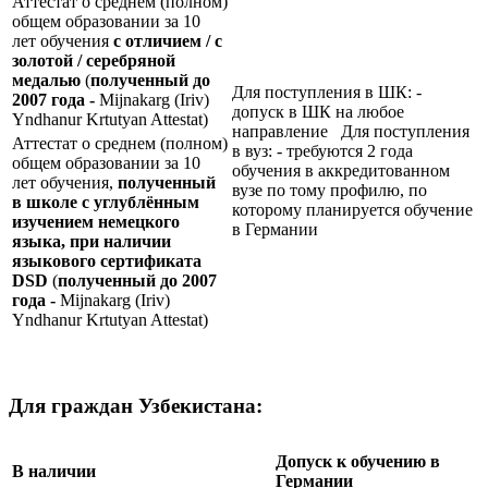
Аттестат о среднем (полном)
общем образовании за 10
лет обучения
с отличием / с
золотой / серебряной
медалью
(
полученный до
Для поступления в ШК: -
2007 года -
Mijnakarg (Iriv)
допуск в ШК на любое
Yndhanur Krtutyan Attestat)
направление Для поступления
Аттестат о среднем (полном)
в вуз: - требуются 2 года
общем образовании за 10
обучения в аккредитованном
лет обучения,
полученный
вузе по тому профилю, по
в школе с углублённым
которому планируется обучение
изучением немецкого
в Германии
языка, при наличии
языкового сертификата
DSD
(
полученный до 2007
года -
Mijnakarg (Iriv)
Yndhanur Krtutyan Attestat)
Для граждан Узбекистана:
Допуск к обучению в
В наличии
Германии