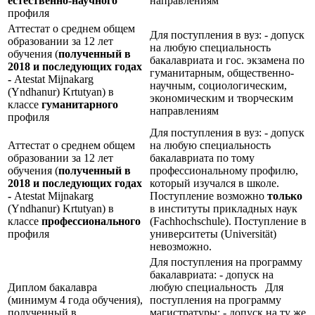
естественно-научного
направлениям
профиля
Аттестат о среднем общем
Для поступления в вуз: - допуск
образовании за 12 лет
на любую специальность
обучения (
полученный в
бакалавриата и гос. экзамена по
2018 и последующих годах
гуманитарным, общественно-
-
Atestat Mijnakarg
научным, социологическим,
(Yndhanur) Krtutyan) в
экономическим и творческим
классе
гуманитарного
направлениям
профиля
Для поступления в вуз: - допуск
Аттестат о среднем общем
на любую специальность
образовании за 12 лет
бакалавриата по тому
обучения (
полученный в
профессиональному профилю,
2018 и последующих годах
который изучался в школе.
-
Atestat Mijnakarg
Поступление возможно
только
(Yndhanur) Krtutyan) в
в институты прикладных наук
классе
профессионального
(Fachhochschule). Поступление в
профиля
университеты (Universität)
невозможно.
Для поступления на программу
бакалавриата: - допуск на
Диплом бакалавра
любую специальность Для
(минимум 4 года обучения),
поступления на программу
полученный в
магистратуры: - допуск на ту же