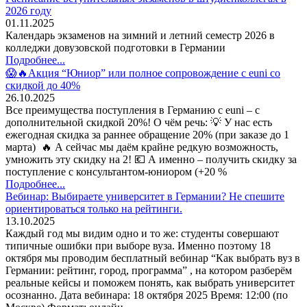
2026 году
01.11.2025
Календарь экзаменов на зимний и летний семестр 2026 в
колледжи довузовской подготовки в Германии
Подробнее...
😱🔥Акция “Юниор” или полное сопровождение с euni со
скидкой до 40%
26.10.2025
Все преимущества поступления в Германию с euni – с
дополнительной скидкой 20%! О чём речь: 💡 У нас есть
ежегодная скидка за раннее обращение 20% (при заказе до 1
марта) 🔥 А сейчас мы даём крайне редкую возможность,
умножить эту скидку на 2! 💶 А именно – получить скидку за
поступление с консультантом-юниором (+20 %
Подробнее...
Вебинар: Выбираете университет в Германии? Не спешите
ориентироваться только на рейтинги.
13.10.2025
Каждый год мы видим одно и то же: студенты совершают
типичные ошибки при выборе вуза. Именно поэтому 18
октября мы проводим бесплатный вебинар “Как выбрать вуз в
Германии: рейтинг, город, программа” , на котором разберём
реальные кейсы и поможем понять, как выбрать университет
осознанно. Дата вебинара: 18 октября 2025 Время: 12:00 (по