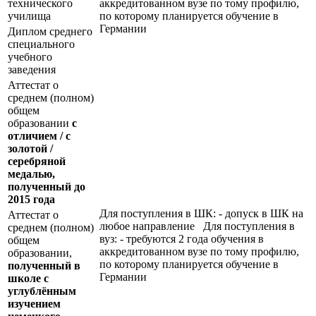
технического
аккредитованном вузе по тому профилю,
училища
по которому планируется обучение в
Германии
Диплом среднего
специального
учебного
заведения
Аттестат о
среднем (полном)
общем
образовании
с
отличием / с
золотой /
серебряной
медалью,
полученный до
2015 года
Для поступления в ШК: - допуск в ШК на
Аттестат о
любое направление Для поступления в
среднем (полном)
вуз: - требуются 2 года обучения в
общем
аккредитованном вузе по тому профилю,
образовании,
по которому планируется обучение в
полученный в
Германии
школе с
углублённым
изучением