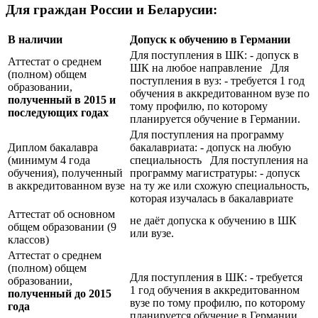
Для граждан России и Беларусии:
В наличии
Допуск к обучению в Германии
Для поступления в ШК: - допуск в
Аттестат о среднем
ШК на любое направление Для
(полном) общем
поступления в вуз: - требуется 1 год
образовании,
обучения в аккредитованном вузе по
полученный в 2015 и
тому профилю, по которому
последующих годах
планируется обучение в Германии.
Для поступления на программу
Диплом бакалавра
бакалавриата: - допуск на любую
(минимум 4 года
специальность Для поступления на
обучения), полученный
программу магистратуры: - допуск
в аккредитованном вузе
на ту же или схожую специальность,
которая изучалась в бакалавриате
Аттестат об основном
не даёт допуска к обучению в ШК
общем образовании (9
или вузе.
классов)
Аттестат о среднем
(полном) общем
Для поступления в ШК: - требуется
образовании,
1 год обучения в аккредитованном
полученный до 2015
вузе по тому профилю, по которому
года
планируется обучение в Германии.