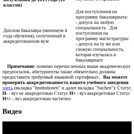
классов)
Для поступления на
программу бакалавриата:
- допуск на любую
специальность Для
Диплом бакалавра (минимум 4
поступления на
года обучения), полученный в
программу магистратуры:
аккредитованном вузе
- допуск на ту же или
схожую специальность,
которая изучалась в
бакалавриате
Примечание
: помимо перечисленных выше академических
предпосылок, абитуриенты также обязательно должны
предоставить требуемый языковой сертификат
.
Вы можете
проверить аккредитованность вашего учебного заведения
здесь
(вкладка "Institutionen" и далее вкладка "Suchen"): Статус
Н-
- вуз не аккредитован Статус
Н+
- вуз аккредитован Статус
Н+/-
- вуз аккредитован частично
Видео