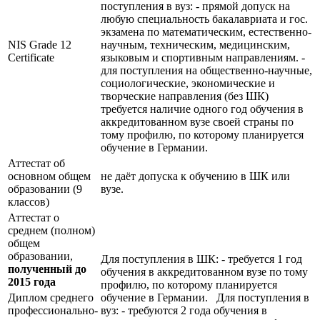
поступления в вуз: - прямой допуск на
любую специальность бакалавриата и гос.
экзамена по математическим, естественно-
NIS Grade 12
научным, техническим, медицинским,
Certificate
языковым и спортивным направлениям. -
для поступления на общественно-научные,
социологические, экономические и
творческие направления (без ШК)
требуется наличие одного год обучения в
аккредитованном вузе своей страны по
тому профилю, по которому планируется
обучение в Германии.
Аттестат об
основном общем
не даёт допуска к обучению в ШК или
образовании (9
вузе.
классов)
Аттестат о
среднем (полном)
общем
образовании,
Для поступления в ШК: - требуется 1 год
полученный до
обучения в аккредитованном вузе по тому
2015 года
профилю, по которому планируется
Диплом среднего
обучение в Германии. Для поступления в
профессионально-
вуз: - требуются 2 года обучения в