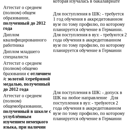
которая изучалась в бакалавриате
Аттестат о среднем
(полном) общем
Для поступления в ШК: - требуется
образовании,
1 год обучения в аккредитованном
полученный до 2012
вузе по тому профилю, по которому
года
планируется обучение в Германии.
Диплом
Для поступления в вуз: - требуются 2
квалифицированного
года обучения в аккредитованном
работника
вузе по тому профилю, по которому
планируется обучение в Германии
Диплом младшего
специалиста
Аттестат о среднем
(полном) общемо
бразовании
с отличием
/с золотой /серебряной
медалью, полученный
до 2012 года
Для поступления в ШК: - допуск в
Аттестат о среднем
ШК на любое направление Для
(полном)
поступления в вуз: - требуются 2
общемобразовании,
года обучения в аккредитованном
полученный в школе с
вузе по тому профилю, по которому
углублённым
планируется обучение в Германии
изучением немецкого
языка, при наличии