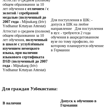
Аттестат о среднем (полном)
общем образовании за 10
лет обучения
с отличием / с
золотой / серебряной
медалью
(
полученный до
Для поступления в ШК: -
2007 года -
Mijnakarg (Iriv)
допуск в ШК на любое
Yndhanur Krtutyan Attestat)
направление Для поступления
Аттестат о среднем (полном)
в вуз: - требуются 2 года
общем образовании за 10
обучения в аккредитованном
лет обучения,
полученный
вузе по тому профилю, по
в школе с углублённым
которому планируется обучение
изучением немецкого
в Германии
языка, при наличии
языкового сертификата
DSD
(
полученный до 2007
года -
Mijnakarg (Iriv)
Yndhanur Krtutyan Attestat)
Для граждан Узбекистана:
Допуск к обучению в
В наличии
Германии