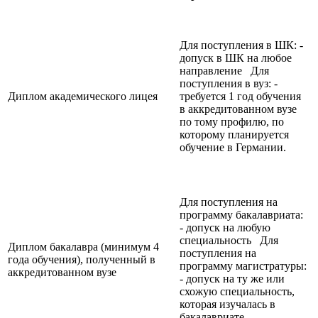
Для поступления в ШК: -
допуск в ШК на любое
направление Для
поступления в вуз: -
Диплом академического лицея
требуется 1 год обучения
в аккредитованном вузе
по тому профилю, по
которому планируется
обучение в Германии.
Для поступления на
программу бакалавриата:
- допуск на любую
специальность Для
Диплом бакалавра (минимум 4
поступления на
года обучения), полученный в
программу магистратуры:
аккредитованном вузе
- допуск на ту же или
схожую специальность,
которая изучалась в
бакалавриате