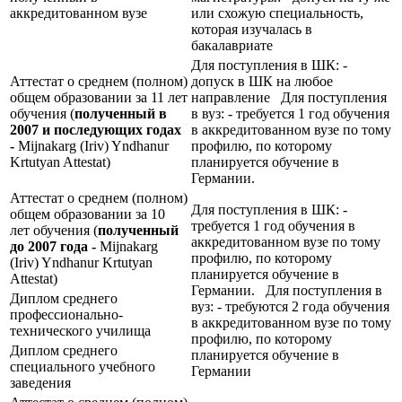
аккредитованном вузе
или схожую специальность,
которая изучалась в
бакалавриате
Для поступления в ШК: -
Аттестат о среднем (полном)
допуск в ШК на любое
общем образовании за 11 лет
направление Для поступления
обучения (
полученный в
в вуз: - требуется 1 год обучения
2007 и последующих годах
в аккредитованном вузе по тому
-
Mijnakarg (Iriv) Yndhanur
профилю, по которому
Krtutyan Attestat)
планируется обучение в
Германии.
Аттестат о среднем (полном)
Для поступления в ШК: -
общем образовании за 10
требуется 1 год обучения в
лет обучения (
полученный
аккредитованном вузе по тому
до 2007 года -
Mijnakarg
профилю, по которому
(Iriv) Yndhanur Krtutyan
планируется обучение в
Attestat)
Германии. Для поступления в
Диплом среднего
вуз: - требуются 2 года обучения
профессионально-
в аккредитованном вузе по тому
технического училища
профилю, по которому
Диплом среднего
планируется обучение в
специального учебного
Германии
заведения