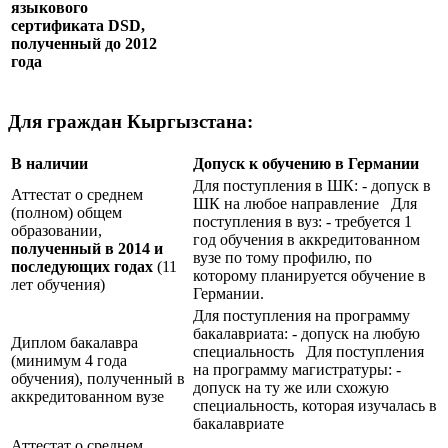
языкового
сертификата
DSD
,
полученный до 2012
года
Для граждан Кыргызстана:
В наличии
Допуск к обучению в Германии
Для поступления в ШК: - допуск в
Аттестат о среднем
ШК на любое направление Для
(полном) общем
поступления в вуз: - требуется 1
образовании,
год обучения в аккредитованном
полученный в 2014 и
вузе по тому профилю, по
последующих годах
(11
которому планируется обучение в
лет обучения)
Германии.
Для поступления на программу
бакалавриата: - допуск на любую
Диплом бакалавра
специальность Для поступления
(минимум 4 года
на программу магистратуры: -
обучения), полученный в
допуск на ту же или схожую
аккредитованном вузе
специальность, которая изучалась в
бакалавриате
Аттестат о среднем