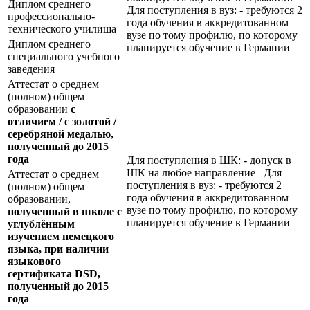
Диплом среднего
Для поступления в вуз: - требуются 2
профессионально-
года обучения в аккредитованном
технического училища
вузе по тому профилю, по которому
Диплом среднего
планируется обучение в Германии
специального учебного
заведения
Аттестат о среднем
(полном) общем
образовании
с
отличием / с золотой /
серебряной медалью,
полученный до 2015
года
Для поступления в ШК: - допуск в
ШК на любое направление Для
Аттестат о среднем
поступления в вуз: - требуются 2
(полном) общем
года обучения в аккредитованном
образовании,
вузе по тому профилю, по которому
полученный в школе с
планируется обучение в Германии
углублённым
изучением немецкого
языка, при наличии
языкового
сертификата
DSD
,
полученный до 2015
года