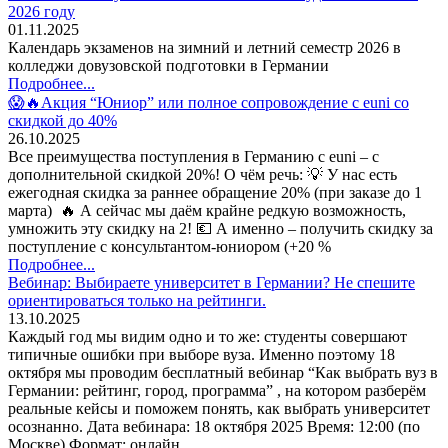
2026 году
01.11.2025
Календарь экзаменов на зимний и летний семестр 2026 в
колледжи довузовской подготовки в Германии
Подробнее...
😱🔥Акция “Юниор” или полное сопровождение с euni со
скидкой до 40%
26.10.2025
Все преимущества поступления в Германию с euni – с
дополнительной скидкой 20%! О чём речь: 💡 У нас есть
ежегодная скидка за раннее обращение 20% (при заказе до 1
марта) 🔥 А сейчас мы даём крайне редкую возможность,
умножить эту скидку на 2! 💶 А именно – получить скидку за
поступление с консультантом-юниором (+20 %
Подробнее...
Вебинар: Выбираете университет в Германии? Не спешите
ориентироваться только на рейтинги.
13.10.2025
Каждый год мы видим одно и то же: студенты совершают
типичные ошибки при выборе вуза. Именно поэтому 18
октября мы проводим бесплатный вебинар “Как выбрать вуз в
Германии: рейтинг, город, программа” , на котором разберём
реальные кейсы и поможем понять, как выбрать университет
осознанно. Дата вебинара: 18 октября 2025 Время: 12:00 (по
Москве) Формат: онлайн,