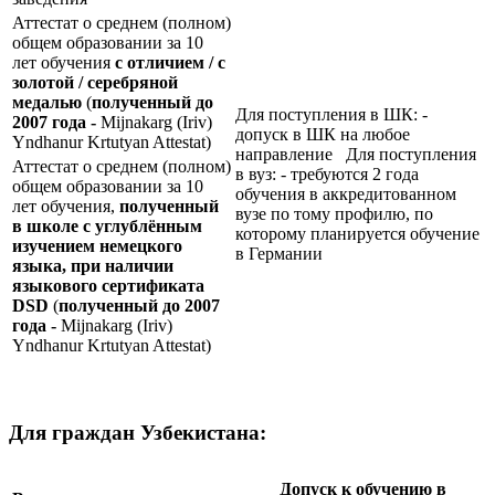
Аттестат о среднем (полном)
общем образовании за 10
лет обучения
с отличием / с
золотой / серебряной
медалью
(
полученный до
Для поступления в ШК: -
2007 года -
Mijnakarg (Iriv)
допуск в ШК на любое
Yndhanur Krtutyan Attestat)
направление Для поступления
Аттестат о среднем (полном)
в вуз: - требуются 2 года
общем образовании за 10
обучения в аккредитованном
лет обучения,
полученный
вузе по тому профилю, по
в школе с углублённым
которому планируется обучение
изучением немецкого
в Германии
языка, при наличии
языкового сертификата
DSD
(
полученный до 2007
года -
Mijnakarg (Iriv)
Yndhanur Krtutyan Attestat)
Для граждан Узбекистана:
Допуск к обучению в