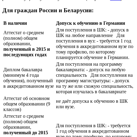
Для граждан России и Беларусии:
В наличии
Допуск к обучению в Германии
Для поступления в ШК: - допуск в
Аттестат о среднем
ШК на любое направление Для
(полном) общем
поступления в вуз: - требуется 1 год
образовании,
обучения в аккредитованном вузе по
полученный в 2015 и
тому профилю, по которому
последующих годах
планируется обучение в Германии.
Для поступления на программу
Диплом бакалавра
бакалавриата: - допуск на любую
(минимум 4 года
специальность Для поступления на
обучения), полученный
программу магистратуры: - допуск
в аккредитованном вузе
на ту же или схожую специальность,
которая изучалась в бакалавриате
Аттестат об основном
не даёт допуска к обучению в ШК
общем образовании (9
или вузе.
классов)
Аттестат о среднем
(полном) общем
Для поступления в ШК: - требуется
образовании,
1 год обучения в аккредитованном
полученный до 2015
вузе по тому профилю, по которому