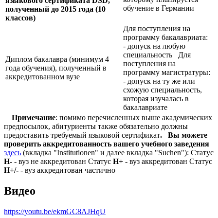
языкового сертификата
DSD,
обучение в Германии
полученный до 2015 года (10
классов)
Для поступления на
программу бакалавриата:
- допуск на любую
специальность Для
Диплом бакалавра (минимум 4
поступления на
года обучения), полученный в
программу магистратуры:
аккредитованном вузе
- допуск на ту же или
схожую специальность,
которая изучалась в
бакалавриате
Примечание
: помимо перечисленных выше академических
предпосылок, абитуриенты также обязательно должны
предоставить требуемый языковой сертификат
.
Вы можете
проверить аккредитованность вашего учебного заведения
здесь
(вкладка "Institutionen" и далее вкладка "Suchen"): Статус
Н-
- вуз не аккредитован Статус
Н+
- вуз аккредитован Статус
Н+/-
- вуз аккредитован частично
Видео
https://youtu.be/ekmGC8AJHqU