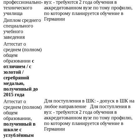
профессионально-
вуз: - требуются 2 года обучения в
технического
аккредитованном вузе по тому профилю,
училища
по которому планируется обучение в
Германии
Диплом среднего
специального
учебного
заведения
Аттестат о
среднем (полном)
общем
образовании
с
отличием / с
золотой /
серебряной
медалью,
полученный до
2015 года
Для поступления в ШК: - допуск в ШК на
Аттестат о
любое направление Для поступления в
среднем (полном)
вуз: - требуются 2 года обучения в
общем
аккредитованном вузе по тому профилю,
образовании,
по которому планируется обучение в
полученный в
Германии
школе с
углублённым