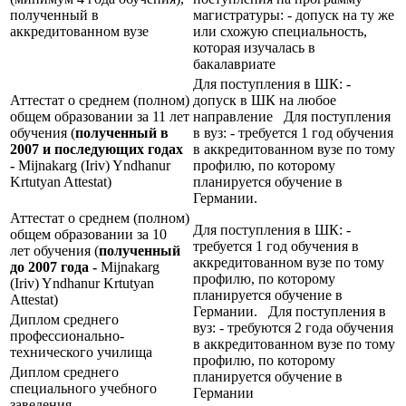
полученный в
магистратуры: - допуск на ту же
аккредитованном вузе
или схожую специальность,
которая изучалась в
бакалавриате
Для поступления в ШК: -
Аттестат о среднем (полном)
допуск в ШК на любое
общем образовании за 11 лет
направление Для поступления
обучения (
полученный в
в вуз: - требуется 1 год обучения
2007 и последующих годах
в аккредитованном вузе по тому
-
Mijnakarg (Iriv) Yndhanur
профилю, по которому
Krtutyan Attestat)
планируется обучение в
Германии.
Аттестат о среднем (полном)
Для поступления в ШК: -
общем образовании за 10
требуется 1 год обучения в
лет обучения (
полученный
аккредитованном вузе по тому
до 2007 года -
Mijnakarg
профилю, по которому
(Iriv) Yndhanur Krtutyan
планируется обучение в
Attestat)
Германии. Для поступления в
Диплом среднего
вуз: - требуются 2 года обучения
профессионально-
в аккредитованном вузе по тому
технического училища
профилю, по которому
Диплом среднего
планируется обучение в
специального учебного
Германии
заведения