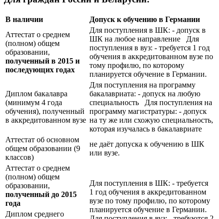
В наличии
Допуск к обучению в Германии
Для поступления в ШК: - допуск в
Аттестат о среднем
ШК на любое направление Для
(полном) общем
поступления в вуз: - требуется 1 год
образовании,
обучения в аккредитованном вузе по
полученный в 2015 и
тому профилю, по которому
последующих годах
планируется обучение в Германии.
Для поступления на программу
Диплом бакалавра
бакалавриата: - допуск на любую
(минимум 4 года
специальность Для поступления на
обучения), полученный
программу магистратуры: - допуск
в аккредитованном вузе
на ту же или схожую специальность,
которая изучалась в бакалавриате
Аттестат об основном
не даёт допуска к обучению в ШК
общем образовании (9
или вузе.
классов)
Аттестат о среднем
(полном) общем
Для поступления в ШК: - требуется
образовании,
1 год обучения в аккредитованном
полученный до 2015
вузе по тому профилю, по которому
года
планируется обучение в Германии.
Диплом среднего
Для поступления в вуз: - требуются 2