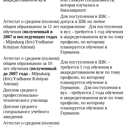
которая изучалась в
бакалавриате
Для поступления в ШК: -
Аттестат о среднем (полном)
допуск в ШК на любое
общем образовании за 11 лет
направление Для поступления
обучения (
полученный в
в вуз: - требуется 1 год обучения
2007 и последующих годах
в аккредитованном вузе по тому
-
Mijnakarg (Iriv) Yndhanur
профилю, по которому
Krtutyan Attestat)
планируется обучение в
Германии.
Аттестат о среднем (полном)
Для поступления в ШК: -
общем образовании за 10
требуется 1 год обучения в
лет обучения (
полученный
аккредитованном вузе по тому
до 2007 года -
Mijnakarg
профилю, по которому
(Iriv) Yndhanur Krtutyan
планируется обучение в
Attestat)
Германии. Для поступления в
Диплом среднего
вуз: - требуются 2 года обучения
профессионально-
в аккредитованном вузе по тому
технического училища
профилю, по которому
Диплом среднего
планируется обучение в
специального учебного
Германии
заведения
Аттестат о среднем (полном)