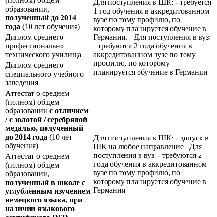
(полном) общем
Для поступления в ШК: - требуется
образовании,
1 год обучения в аккредитованном
полученный до 2014
вузе по тому профилю, по
года
(10 лет обучения)
которому планируется обучение в
Диплом среднего
Германии. Для поступления в вуз:
профессионально-
- требуются 2 года обучения в
технического училища
аккредитованном вузе по тому
профилю, по которому
Диплом среднего
планируется обучение в Германии
специального учебного
заведения
Аттестат о среднем
(полном) общем
образовании
с отличием
/ с золотой / серебряной
медалью, полученный
до 2014 года
(10 лет
Для поступления в ШК: - допуск в
обучения)
ШК на любое направление Для
поступления в вуз: - требуются 2
Аттестат о среднем
года обучения в аккредитованном
(полном) общем
вузе по тому профилю, по
образовании,
которому планируется обучение в
полученный в школе с
Германии
углублённым изучением
немецкого языка, при
наличии языкового