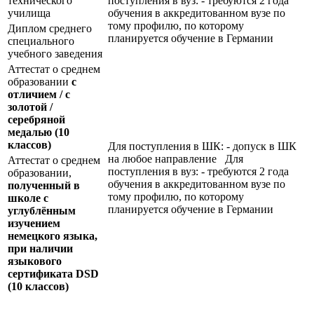
технического
поступления в вуз: - требуются 2 года
училища
обучения в аккредитованном вузе по
тому профилю, по которому
Диплом среднего
планируется обучение в Германии
специального
учебного заведения
Аттестат о среднем
образовании
с
отличием / с
золотой /
серебряной
медалью
(10
классов)
Для поступления в ШК: - допуск в ШК
на любое направление Для
Аттестат о среднем
поступления в вуз: - требуются 2 года
образовании,
обучения в аккредитованном вузе по
полученный в
тому профилю, по которому
школе с
планируется обучение в Германии
углублённым
изучением
немецкого языка,
при наличии
языкового
сертификата
DSD
(10 классов)