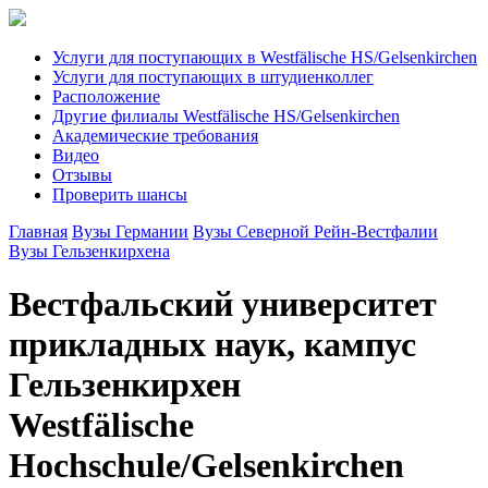
Услуги для поступающих в Westfälische HS/Gelsenkirchen
Услуги для поступающих в штудиенколлег
Расположение
Другие филиалы Westfälische HS/Gelsenkirchen
Академические требования
Видео
Отзывы
Проверить шансы
Главная
Вузы Германии
Вузы Северной Рейн-Вестфалии
Вузы Гельзенкирхена
Вестфальский университет
прикладных наук, кампус
Гельзенкирхен
Westfälische
Hochschule/Gelsenkirchen