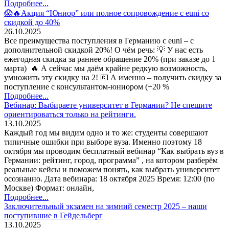
Подробнее...
😱🔥Акция “Юниор” или полное сопровождение с euni со
скидкой до 40%
26.10.2025
Все преимущества поступления в Германию с euni – с
дополнительной скидкой 20%! О чём речь: 💡 У нас есть
ежегодная скидка за раннее обращение 20% (при заказе до 1
марта) 🔥 А сейчас мы даём крайне редкую возможность,
умножить эту скидку на 2! 💶 А именно – получить скидку за
поступление с консультантом-юниором (+20 %
Подробнее...
Вебинар: Выбираете университет в Германии? Не спешите
ориентироваться только на рейтинги.
13.10.2025
Каждый год мы видим одно и то же: студенты совершают
типичные ошибки при выборе вуза. Именно поэтому 18
октября мы проводим бесплатный вебинар “Как выбрать вуз в
Германии: рейтинг, город, программа” , на котором разберём
реальные кейсы и поможем понять, как выбрать университет
осознанно. Дата вебинара: 18 октября 2025 Время: 12:00 (по
Москве) Формат: онлайн,
Подробнее...
Заключительный экзамен на зимний семестр 2025 – наши
поступившие в Гейдельберг
13.10.2025