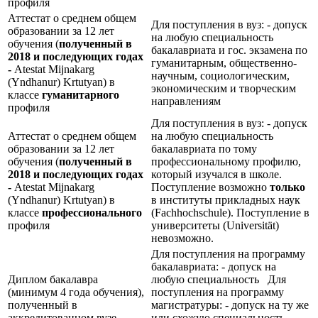
профиля
Аттестат о среднем общем
Для поступления в вуз: - допуск
образовании за 12 лет
на любую специальность
обучения (
полученный в
бакалавриата и гос. экзамена по
2018 и последующих годах
гуманитарным, общественно-
-
Atestat Mijnakarg
научным, социологическим,
(Yndhanur) Krtutyan) в
экономическим и творческим
классе
гуманитарного
направлениям
профиля
Для поступления в вуз: - допуск
Аттестат о среднем общем
на любую специальность
образовании за 12 лет
бакалавриата по тому
обучения (
полученный в
профессиональному профилю,
2018 и последующих годах
который изучался в школе.
-
Atestat Mijnakarg
Поступление возможно
только
(Yndhanur) Krtutyan) в
в институты прикладных наук
классе
профессионального
(Fachhochschule). Поступление в
профиля
университеты (Universität)
невозможно.
Для поступления на программу
бакалавриата: - допуск на
Диплом бакалавра
любую специальность Для
(минимум 4 года обучения),
поступления на программу
полученный в
магистратуры: - допуск на ту же
аккредитованном вузе
или схожую специальность,