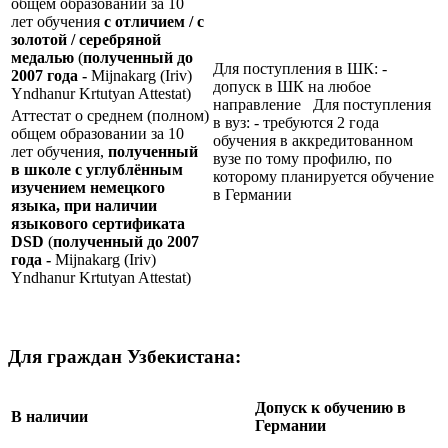
общем образовании за 10
лет обучения
с отличием / с
золотой / серебряной
медалью
(
полученный до
Для поступления в ШК: -
2007 года -
Mijnakarg (Iriv)
допуск в ШК на любое
Yndhanur Krtutyan Attestat)
направление Для поступления
Аттестат о среднем (полном)
в вуз: - требуются 2 года
общем образовании за 10
обучения в аккредитованном
лет обучения,
полученный
вузе по тому профилю, по
в школе с углублённым
которому планируется обучение
изучением немецкого
в Германии
языка, при наличии
языкового сертификата
DSD
(
полученный до 2007
года -
Mijnakarg (Iriv)
Yndhanur Krtutyan Attestat)
Для граждан Узбекистана:
Допуск к обучению в
В наличии
Германии