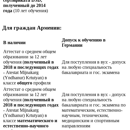
сертификата
DSD
,
полученный до 2014
года
(10 лет обучения)
Для граждан Армении:
Допуск к обучению в
В наличии
Германии
Аттестат о среднем общем
образовании за 12 лет
обучения (
полученный в
Для поступления в вуз: - допуск
2018 и последующих годах
на любую специальность
-
Atestat Mijnakarg
бакалавриата и гос. экзамена
(Yndhanur) Krtutyan) в
классе
общего
профиля
Аттестат о среднем общем
образовании за 12 лет
Для поступления в вуз: - допуск
обучения (
полученный в
на любую специальность
2018 и последующих годах
бакалавриата и гос. экзамена по
-
Atestat Mijnakarg
математическим, естественно-
(Yndhanur) Krtutyan) в
научным, техническим,
классе
математического и
медицинским и спортивным
естественно-научного
направлениям