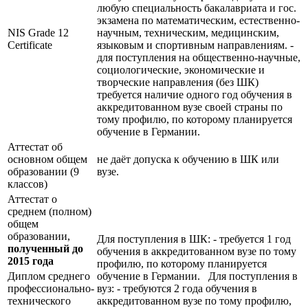
любую специальность бакалавриата и гос.
экзамена по математическим, естественно-
NIS Grade 12
научным, техническим, медицинским,
Certificate
языковым и спортивным направлениям. -
для поступления на общественно-научные,
социологические, экономические и
творческие направления (без ШК)
требуется наличие одного год обучения в
аккредитованном вузе своей страны по
тому профилю, по которому планируется
обучение в Германии.
Аттестат об
основном общем
не даёт допуска к обучению в ШК или
образовании (9
вузе.
классов)
Аттестат о
среднем (полном)
общем
образовании,
Для поступления в ШК: - требуется 1 год
полученный до
обучения в аккредитованном вузе по тому
2015 года
профилю, по которому планируется
Диплом среднего
обучение в Германии. Для поступления в
профессионально-
вуз: - требуются 2 года обучения в
технического
аккредитованном вузе по тому профилю,