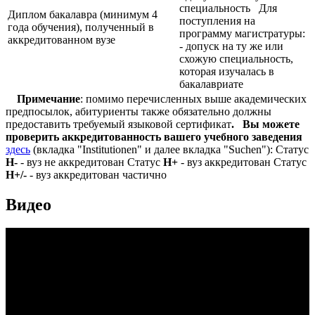
специальность Для
Диплом бакалавра (минимум 4
поступления на
года обучения), полученный в
программу магистратуры:
аккредитованном вузе
- допуск на ту же или
схожую специальность,
которая изучалась в
бакалавриате
Примечание
: помимо перечисленных выше академических
предпосылок, абитуриенты также обязательно должны
предоставить требуемый языковой сертификат
.
Вы можете
проверить аккредитованность вашего учебного заведения
здесь
(вкладка "Institutionen" и далее вкладка "Suchen"): Статус
Н-
- вуз не аккредитован Статус
Н+
- вуз аккредитован Статус
Н+/-
- вуз аккредитован частично
Видео