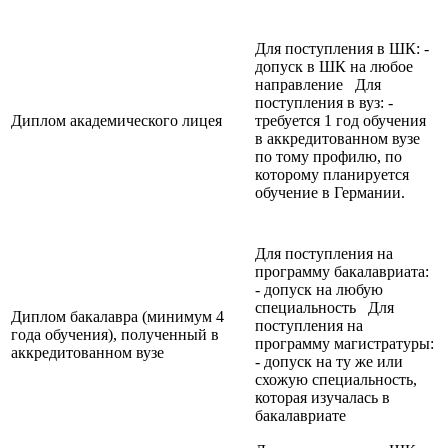
Для поступления в ШК: -
допуск в ШК на любое
направление Для
поступления в вуз: -
Диплом академического лицея
требуется 1 год обучения
в аккредитованном вузе
по тому профилю, по
которому планируется
обучение в Германии.
Для поступления на
программу бакалавриата:
- допуск на любую
специальность Для
Диплом бакалавра (минимум 4
поступления на
года обучения), полученный в
программу магистратуры:
аккредитованном вузе
- допуск на ту же или
схожую специальность,
которая изучалась в
бакалавриате