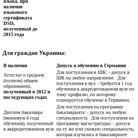
языка, при
наличии
языкового
сертификата
DSD
,
полученный до
2015 года
Для граждан Украины:
В наличии
Допуск к обучению в Германии
Для поступления в ШК: - допуск в
Аттестат о среднем
ШК на любое направление Для
(полном) общем
поступления в вуз: - требуется 1 год
образовании,
обучения в аккредитованном вузе по
полученный в 2012 и
тому профилю, по которому
последующих годах
планируется обучение в Германии.
Для поступления на программу
Диплом бакалавра
бакалавриата: - допуск на любую
(минимум 4 года
специальность Для поступления на
обучения), полученный
программу магистратуры: - допуск
в аккредитованном вузе
на ту же или схожую специальность,
которая изучалась в бакалавриате