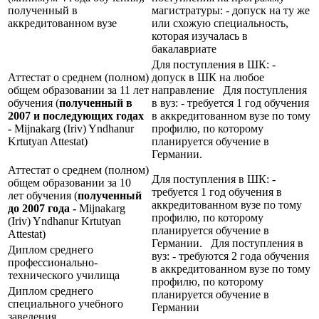
полученный в
магистратуры: - допуск на ту же
аккредитованном вузе
или схожую специальность,
которая изучалась в
бакалавриате
Для поступления в ШК: -
Аттестат о среднем (полном)
допуск в ШК на любое
общем образовании за 11 лет
направление Для поступления
обучения (
полученный в
в вуз: - требуется 1 год обучения
2007 и последующих годах
в аккредитованном вузе по тому
-
Mijnakarg (Iriv) Yndhanur
профилю, по которому
Krtutyan Attestat)
планируется обучение в
Германии.
Аттестат о среднем (полном)
Для поступления в ШК: -
общем образовании за 10
требуется 1 год обучения в
лет обучения (
полученный
аккредитованном вузе по тому
до 2007 года -
Mijnakarg
профилю, по которому
(Iriv) Yndhanur Krtutyan
планируется обучение в
Attestat)
Германии. Для поступления в
Диплом среднего
вуз: - требуются 2 года обучения
профессионально-
в аккредитованном вузе по тому
технического училища
профилю, по которому
Диплом среднего
планируется обучение в
специального учебного
Германии
заведения