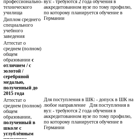
профессионально-
вуз: - требуются 2 года обучения в
технического
аккредитованном вузе по тому профилю,
училища
по которому планируется обучение в
Германии
Диплом среднего
специального
учебного
заведения
Аттестат о
среднем (полном)
общем
образовании
с
отличием / с
золотой /
серебряной
медалью,
полученный до
2015 года
Для поступления в ШК: - допуск в ШК на
Аттестат о
любое направление Для поступления в
среднем (полном)
вуз: - требуются 2 года обучения в
общем
аккредитованном вузе по тому профилю,
образовании,
по которому планируется обучение в
полученный в
Германии
школе с
углублённым