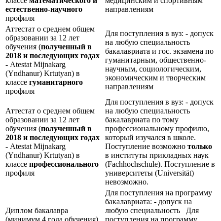
классе
математического и
медицинским и спортивным
естественно-научного
направлениям
профиля
Аттестат о среднем общем
Для поступления в вуз: - допуск
образовании за 12 лет
на любую специальность
обучения (
полученный в
бакалавриата и гос. экзамена по
2018 и последующих годах
гуманитарным, общественно-
-
Atestat Mijnakarg
научным, социологическим,
(Yndhanur) Krtutyan) в
экономическим и творческим
классе
гуманитарного
направлениям
профиля
Для поступления в вуз: - допуск
Аттестат о среднем общем
на любую специальность
образовании за 12 лет
бакалавриата по тому
обучения (
полученный в
профессиональному профилю,
2018 и последующих годах
который изучался в школе.
-
Atestat Mijnakarg
Поступление возможно
только
(Yndhanur) Krtutyan) в
в институты прикладных наук
классе
профессионального
(Fachhochschule). Поступление в
профиля
университеты (Universität)
невозможно.
Для поступления на программу
бакалавриата: - допуск на
Диплом бакалавра
любую специальность Для
(минимум 4 года обучения),
поступления на программу