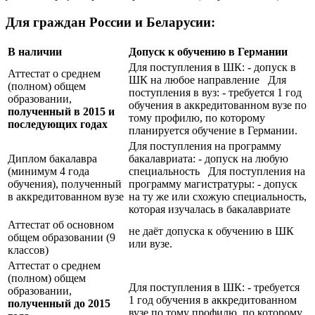
Для граждан России и Беларусии:
В наличии
Допуск к обучению в Германии
Для поступления в ШК: - допуск в
Аттестат о среднем
ШК на любое направление Для
(полном) общем
поступления в вуз: - требуется 1 год
образовании,
обучения в аккредитованном вузе по
полученный в 2015 и
тому профилю, по которому
последующих годах
планируется обучение в Германии.
Для поступления на программу
Диплом бакалавра
бакалавриата: - допуск на любую
(минимум 4 года
специальность Для поступления на
обучения), полученный
программу магистратуры: - допуск
в аккредитованном вузе
на ту же или схожую специальность,
которая изучалась в бакалавриате
Аттестат об основном
не даёт допуска к обучению в ШК
общем образовании (9
или вузе.
классов)
Аттестат о среднем
(полном) общем
Для поступления в ШК: - требуется
образовании,
1 год обучения в аккредитованном
полученный до 2015
вузе по тому профилю, по которому