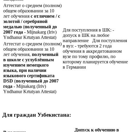
Аттестат о среднем (полном)
общем образовании за 10
лет обучения
с отличием / с
золотой / серебряной
медалью
(
полученный до
Для поступления в ШК: -
2007 года -
Mijnakarg (Iriv)
допуск в ШК на любое
Yndhanur Krtutyan Attestat)
направление Для поступления
Аттестат о среднем (полном)
в вуз: - требуются 2 года
общем образовании за 10
обучения в аккредитованном
лет обучения,
полученный
вузе по тому профилю, по
в школе с углублённым
которому планируется обучение
изучением немецкого
в Германии
языка, при наличии
языкового сертификата
DSD
(
полученный до 2007
года -
Mijnakarg (Iriv)
Yndhanur Krtutyan Attestat)
Для граждан Узбекистана:
Допуск к обучению в