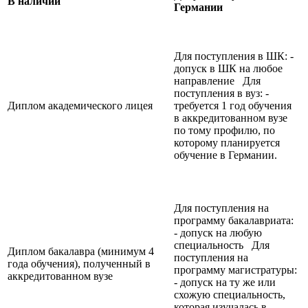
В наличии
Германии
Для поступления в ШК: -
допуск в ШК на любое
направление Для
поступления в вуз: -
Диплом академического лицея
требуется 1 год обучения
в аккредитованном вузе
по тому профилю, по
которому планируется
обучение в Германии.
Для поступления на
программу бакалавриата:
- допуск на любую
специальность Для
Диплом бакалавра (минимум 4
поступления на
года обучения), полученный в
программу магистратуры:
аккредитованном вузе
- допуск на ту же или
схожую специальность,
которая изучалась в