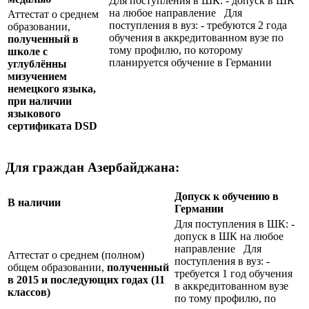
Для поступления в ШК: - допуск в ШК
на любое направление Для
Аттестат о среднем
поступления в вуз: - требуются 2 года
образовании,
обучения в аккредитованном вузе по
полученный в
тому профилю, по которому
школе с
планируется обучение в Германии
углублённы
мизучением
немецкого языка,
при наличии
языкового
сертификата
DSD
Для граждан Азербайджана:
Допуск к обучению в
В наличии
Германии
Для поступления в ШК: -
допуск в ШК на любое
направление Для
Аттестат о среднем (полном)
поступления в вуз: -
общем образовании,
полученный
требуется 1 год обучения
в 2015 и последующих годах (11
в аккредитованном вузе
классов)
по тому профилю, по