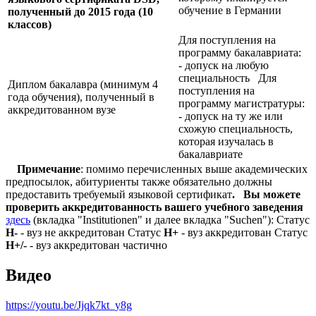
обучение в Германии
полученный до 2015 года (10
классов)
Для поступления на
программу бакалавриата:
- допуск на любую
специальность Для
Диплом бакалавра (минимум 4
поступления на
года обучения), полученный в
программу магистратуры:
аккредитованном вузе
- допуск на ту же или
схожую специальность,
которая изучалась в
бакалавриате
Примечание
: помимо перечисленных выше академических
предпосылок, абитуриенты также обязательно должны
предоставить требуемый языковой сертификат
.
Вы можете
проверить аккредитованность вашего учебного заведения
здесь
(вкладка "Institutionen" и далее вкладка "Suchen"): Статус
Н-
- вуз не аккредитован Статус
Н+
- вуз аккредитован Статус
Н+/-
- вуз аккредитован частично
Видео
https://youtu.be/Jjqk7kt_y8g