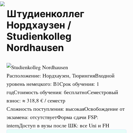
Штудиенколлег
Нордхаузен /
Studienkolleg
Nordhausen
Расположение
:
Нордхаузен, Тюрингия
Входной
уровень немецкого
:
В1
Cрок обучения
:
1
год
Стоимость обучения
:
бесплатно
Семестровый
взнос
:
≈ 318,8 € / семестр
Сложность поступления
:
высокая
Освобождение от
экзамена
:
отсутствует
Форма сдачи FSP
:
intern
Доступ в вузы после ШК
:
все Uni и FH