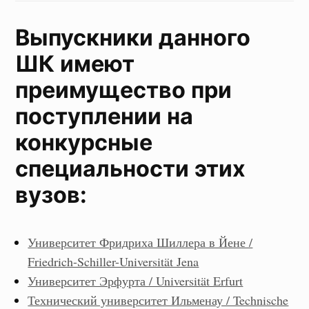
Выпускники данного
ШК имеют
преимущество при
поступлении на
конкурсные
специальности этих
вузов:
Университет Фридриха Шиллера в Йене /
Friedrich-Schiller-Universität Jena
Университет Эрфурта / Universität Erfurt
Технический университет Ильменау / Technische