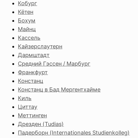
Кобург
Кётен
Бохум
Майнц
Кассель
Кайзерслаутерн
Дармштадт
Средний Гэссен / Марбург
Франкфурт
Констанц
Констанц в Бад Мергентхайме
Киль
Циттау
Меттинген
Дрезден (Tudias)
Падерборн (Internationales Studienkolleg)