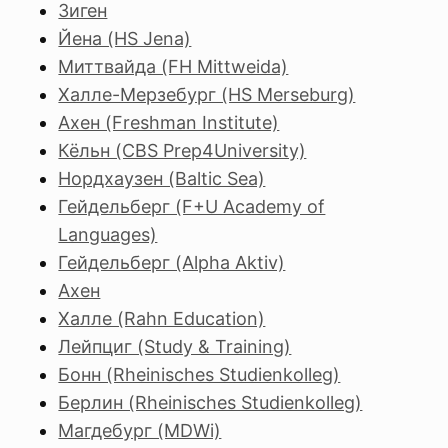
Зиген
Йена (HS Jena)
Миттвайда (FH Mittweida)
Халле-Мерзебург (HS Merseburg)
Ахен (Freshman Institute)
Кёльн (CBS Prep4University)
Нордхаузен (Baltic Sea)
Гейдельберг (F+U Academy of
Languages)
Гейдельберг (Alpha Aktiv)
Ахен
Халле (Rahn Education)
Лейпциг (Study & Training)
Бонн (Rheinisches Studienkolleg)
Берлин (Rheinisches Studienkolleg)
Магдебург (MDWi)