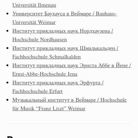
Universität Ilmenau
Университет Баухауса в Веймаре / Bauhaus-
Universität Weimar
Институт прикладных наук Нордхаузена /
Hochschule Nordhausen
Институт прикладных наук Шмалькальден /
Fachhochschule Schmalkalden
Институт прикладных наук Эрнста Аббе в Йене /
Ernst-Abbe-Hochschule Jena
Институт прикладных наук Эрфурта /
Fachhochschule Erfurt
Музыкальный институт в Веймаре / Hochschule
für Musik “Franz Liszt” Weimar