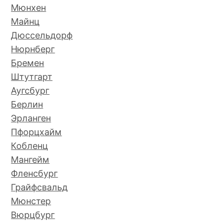
Мюнхен
Майнц
Дюссельдорф
Нюрнберг
Бремен
Штутгарт
Аугсбург
Берлин
Эрланген
Пфорцхайм
Кобленц
Мангейм
Фленсбург
Грайфсвальд
Мюнстер
Вюрцбург