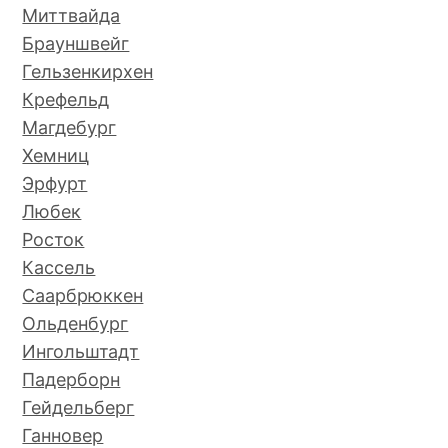
Миттвайда
Брауншвейг
Гельзенкирхен
Крефельд
Магдебург
Хемниц
Эрфурт
Любек
Росток
Кассель
Саарбрюккен
Ольденбург
Ингольштадт
Падерборн
Гейдельберг
Ганновер