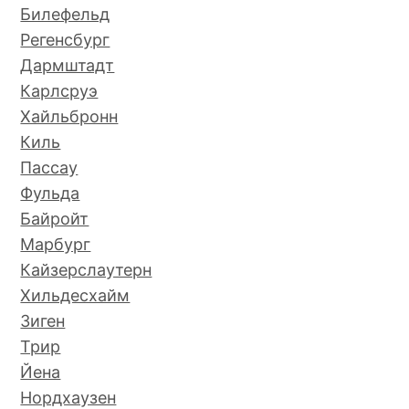
Билефельд
Регенсбург
Дармштадт
Карлсруэ
Хайльбронн
Киль
Пассау
Фульда
Байройт
Марбург
Кайзерслаутерн
Хильдесхайм
Зиген
Трир
Йена
Нордхаузен