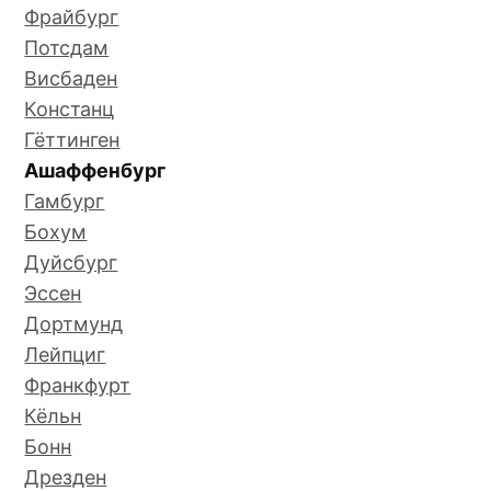
Фрайбург
Потсдам
Висбаден
Констанц
Гёттинген
Ашаффенбург
Гамбург
Бохум
Дуйсбург
Эссен
Дортмунд
Лейпциг
Франкфурт
Кёльн
Бонн
Дрезден