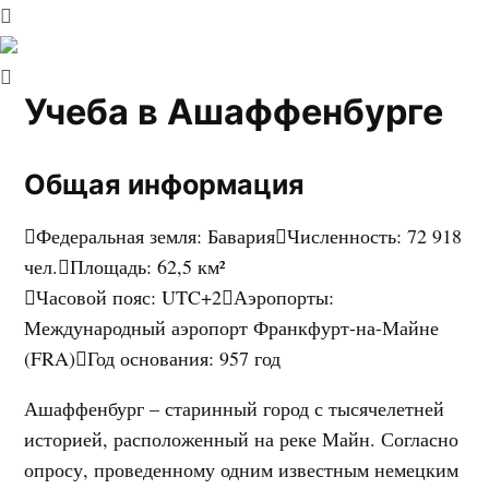
Учеба в Ашаффенбурге
Общая информация
Федеральная земля
:
Бавария
Численность
:
72 918
чел.
Площадь
:
62,5 км²
Часовой пояс
:
UTC+2
Аэропорты
:
Международный аэропорт Франкфурт-на-Майне
(FRA)
Год основания
:
957 год
Ашаффенбург – старинный город с тысячелетней
историей, расположенный на реке Майн. Согласно
опросу, проведенному одним известным немецким