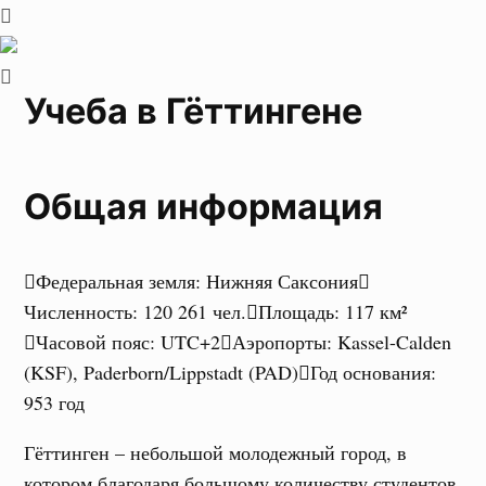
Учеба в Гёттингене
Общая информация
Федеральная земля
:
Нижняя Саксония
Численность
:
120 261 чел.
Площадь
:
117 км²
Часовой пояс
:
UTC+2
Аэропорты
:
Kassel-Calden
(KSF), Paderborn/Lippstadt (PAD)
Год основания
:
953 год
Гёттинген – небольшой молодежный город, в
котором благодаря большому количеству студентов