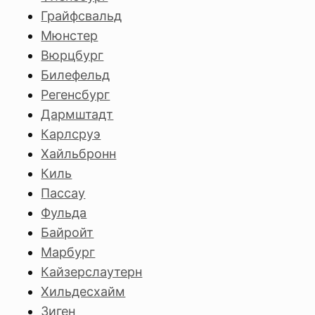
Грайфсвальд
Мюнстер
Вюрцбург
Билефельд
Регенсбург
Дармштадт
Карлсруэ
Хайльбронн
Киль
Пассау
Фульда
Байройт
Марбург
Кайзерслаутерн
Хильдесхайм
Зиген