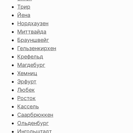
Трир
Йена
Нордхаузен
Миттвайда
Брауншвейг
Гельзенкирхен
Крефельд
Магдебург
Хемниц
Эрфурт
Любек
Росток
Кассель
Саарбрюккен
Ольденбург
Ингольштадт