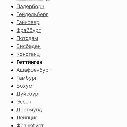
Падерборн
Гейдельберг
Ганновер
Фрайбург
Потсдам
Висбаден
Констанц
Гёттинген
Ашаффенбург
Гамбург
Бохум
Дуйсбург
Эссен
Дортмунд
Лейпциг
Франкфурт