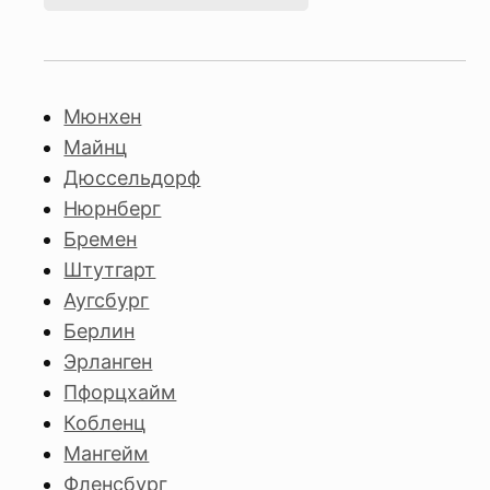
Мюнхен
Майнц
Дюссельдорф
Нюрнберг
Бремен
Штутгарт
Аугсбург
Берлин
Эрланген
Пфорцхайм
Кобленц
Мангейм
Фленсбург