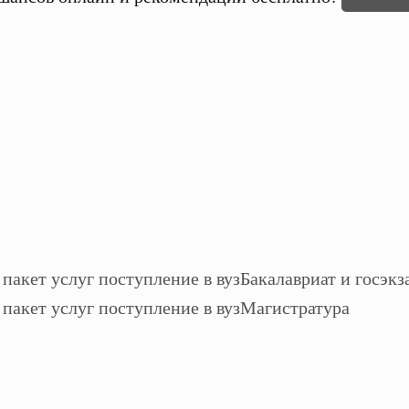
Бакалавриат и госэкз
Магистратура