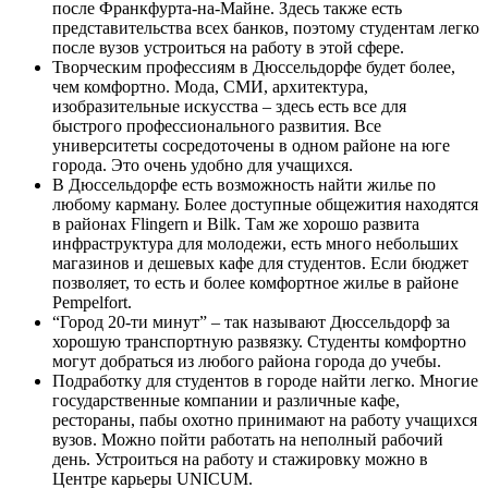
после Франкфурта-на-Майне. Здесь также есть
представительства всех банков, поэтому студентам легко
после вузов устроиться на работу в этой сфере.
Творческим профессиям в Дюссельдорфе будет более,
чем комфортно. Мода, СМИ, архитектура,
изобразительные искусства – здесь есть все для
быстрого профессионального развития. Все
университеты сосредоточены в одном районе на юге
города. Это очень удобно для учащихся.
В Дюссельдорфе есть возможность найти жилье по
любому карману. Более доступные общежития находятся
в районах Flingern и Bilk. Там же хорошо развита
инфраструктура для молодежи, есть много небольших
магазинов и дешевых кафе для студентов. Если бюджет
позволяет, то есть и более комфортное жилье в районе
Pempelfort.
“Город 20-ти минут” – так называют Дюссельдорф за
хорошую транспортную развязку. Студенты комфортно
могут добраться из любого района города до учебы.
Подработку для студентов в городе найти легко. Многие
государственные компании и различные кафе,
рестораны, пабы охотно принимают на работу учащихся
вузов. Можно пойти работать на неполный рабочий
день. Устроиться на работу и стажировку можно в
Центре карьеры UNICUM.