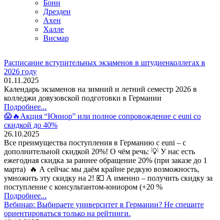
Бонн
Дрезден
Ахен
Халле
Висмар
Расписание вступительных экзаменов в штудиенколлегах в
2026 году
01.11.2025
Календарь экзаменов на зимний и летний семестр 2026 в
колледжи довузовской подготовки в Германии
Подробнее...
😱🔥Акция “Юниор” или полное сопровождение с euni со
скидкой до 40%
26.10.2025
Все преимущества поступления в Германию с euni – с
дополнительной скидкой 20%! О чём речь: 💡 У нас есть
ежегодная скидка за раннее обращение 20% (при заказе до 1
марта) 🔥 А сейчас мы даём крайне редкую возможность,
умножить эту скидку на 2! 💶 А именно – получить скидку за
поступление с консультантом-юниором (+20 %
Подробнее...
Вебинар: Выбираете университет в Германии? Не спешите
ориентироваться только на рейтинги.