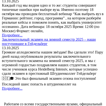
13.10.2025
Каждый год мы видим одно и то же: студенты совершают
типичные ошибки при выборе вуза. Именно поэтому 18
октября мы проводим бесплатный вебинар “Как выбрать вуз в
Германии: рейтинг, город, программа” , на котором разберём
реальные кейсы и поможем понять, как выбрать университет
осознанно. Дата вебинара: 18 октября 2025 Время: 12:00 (по
Москве) Формат: онлайн,
Подробнее...
Заключительный экзамен на зимний семестр 2025 – наши
поступившие в Гейдельберг
13.10.2025
Громкие аплодисменты нашим звёздам! Вы сделали это! Пару
дней назад опубликовали результаты заключительного
вступительного экзамена на зимний семестр 2025, и мы с
огромной гордостью поздравляем наших студентов, в том
числе учеников курса Heidelberg Intensiv, которые успешно
сдали экзамен в престижный Штудиенколлег Гейдельберг
🇩🇪🎓 Это был финальный экзамен сезона поступления!
Последний шанс попасть в штудиенколлег на
Подробнее...
Работаем со всеми государственными вузами, официальный