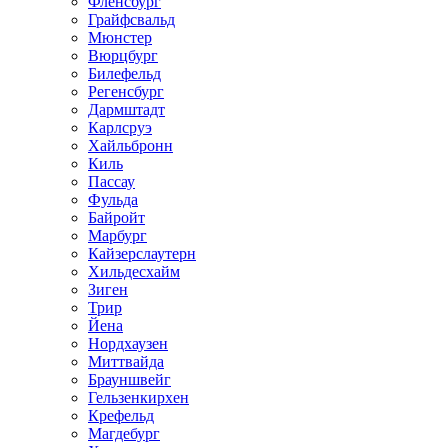
Фленсбург
Грайфсвальд
Мюнстер
Вюрцбург
Билефельд
Регенсбург
Дармштадт
Карлсруэ
Хайльбронн
Киль
Пассау
Фульда
Байройт
Марбург
Кайзерслаутерн
Хильдесхайм
Зиген
Трир
Йена
Нордхаузен
Миттвайда
Брауншвейг
Гельзенкирхен
Крефельд
Магдебург