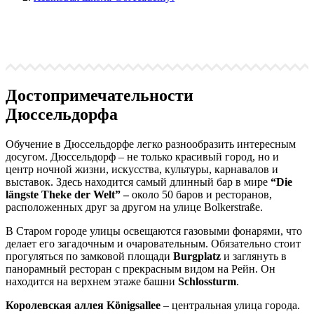
Достопримечательности
Дюссельдорфа
Обучение в Дюссельдорфе легко разнообразить интересным
досугом. Дюссельдорф – не только красивый город, но и
центр ночной жизни, искусства, культуры, карнавалов и
выставок. Здесь находится самый длинный бар в мире
“Die
längste Theke der Welt” –
около 50 баров и ресторанов,
расположенных друг за другом на улице Bolkerstraße.
В Старом городе улицы освещаются газовыми фонарями, что
делает его загадочным и очаровательным. Обязательно стоит
прогуляться по замковой площади
Burgplatz
и заглянуть в
панорамный ресторан с прекрасным видом на Рейн. Он
находится на верхнем этаже башни
Schlossturm
.
Королевская аллея Königsallee
– центральная улица города.