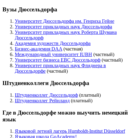
Вузы Дюссельдорфа
Университет Дюссельдорфа им. Генриха Гейне
Университет прикладных наук Дюссельдорфа
Университет прикладных наук Роберта Шумана
Дюссельдорф
Академия художеств Дюссельдорфа
Бизнес-академия DAA
(частная)
Международный университет IUBH
(частный)
Университет бизнеса EBC Дюссельдорф
(частный)
Университет прикладных наук Флиднера в
Дюссельдорфе
(частный)
Штудиенколлеги Дюссельдорфа
Штудиенколлег Дюссельдорф
(платный)
Штудиенколлег Рейнланд
(платный)
Где в Дюссельдорфе можно выучить немецкий
язык
Языковой летний лагерь Humboldt-Institut Düsseldorf
Языковая школа GoAcademy!