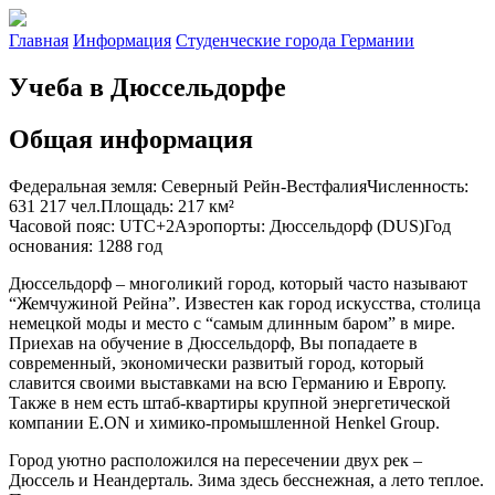
Главная
Информация
Студенческие города Германии
Учеба в Дюссельдорфе
Общая информация
Федеральная земля
:
Северный Рейн-Вестфалия
Численность
:
631 217 чел.
Площадь
:
217 км²
Часовой пояс
:
UTC+2
Аэропорты
:
Дюссельдорф (DUS)
Год
основания
:
1288 год
Дюссельдорф – многоликий город, который часто называют
“Жемчужиной Рейна”. Известен как город искусства, столица
немецкой моды и место с “самым длинным баром” в мире.
Приехав на обучение в Дюссельдорф, Вы попадаете в
современный, экономически развитый город, который
славится своими выставками на всю Германию и Европу.
Также в нем есть штаб-квартиры крупной энергетической
компании E.ON и химико-промышленной Henkel Group.
Город уютно расположился на пересечении двух рек –
Дюссель и Неандерталь. Зима здесь бесснежная, а лето теплое.