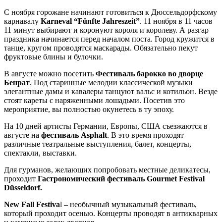
С ноября горожане начинают готовиться к Дюссельдорфскому
карнавалу
Karneval “Fünfte Jahreszeit”
. 11 ноября в 11 часов
11 минут выбирают и коронуют короля и королеву. А разгар
праздника начинается перед началом поста. Город кружится в
танце, кругом проводятся маскарады. Обязательно пекут
фруктовые блины и булочки.
В августе можно посетить
Фестиваль барокко во дворце
Бенрат
. Под старинные мелодии классической музыки
элегантные дамы и кавалеры танцуют вальс и котильон. Везде
стоят кареты с наряженными лошадьми. Посетив это
мероприятие, вы полностью окунетесь в ту эпоху.
На 10 дней артисты Германии, Европы, США съезжаются в
августе на
фестиваль Asphalt
. В это время проходят
различные театральные выступления, балет, концерты,
спектакли, выставки.
Для гурманов, желающих попробовать местные деликатесы,
проходит
Гастрономический фестиваль
Gourmet Festival
Düsseldorf.
New Fall Festiva
l – необычный музыкальный фестиваль,
который проходит осенью. Концерты проводят в антикварных