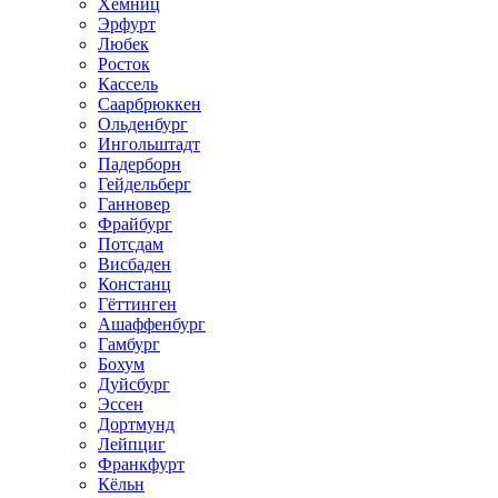
Хемниц
Эрфурт
Любек
Росток
Кассель
Саарбрюккен
Ольденбург
Ингольштадт
Падерборн
Гейдельберг
Ганновер
Фрайбург
Потсдам
Висбаден
Констанц
Гёттинген
Ашаффенбург
Гамбург
Бохум
Дуйсбург
Эссен
Дортмунд
Лейпциг
Франкфурт
Кёльн