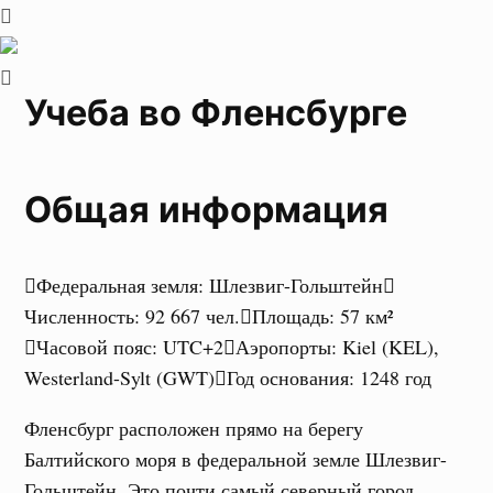
Учеба во Фленсбурге
Общая информация
Федеральная земля
:
Шлезвиг-Гольштейн
Численность
:
92 667 чел.
Площадь
:
57 км²
Часовой пояс
:
UTC+2
Аэропорты
:
Kiel (KEL),
Westerland-Sylt (GWT)
Год основания
:
1248 год
Фленсбург расположен прямо на берегу
Балтийского моря в федеральной земле Шлезвиг-
Гольштейн. Это почти самый северный город