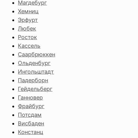
Магдебург
Хемниц
Эрфурт
Любек
Росток
Кассель
Саарбрюккен
Ольденбург
Ингольштадт
Падерборн
Гейдельберг
Ганновер
Фрайбург
Потсдам
Висбаден
Констанц