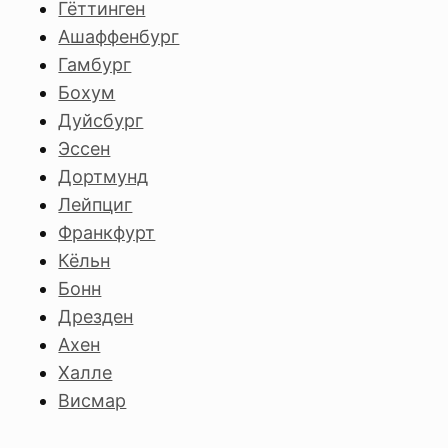
Гёттинген
Ашаффенбург
Гамбург
Бохум
Дуйсбург
Эссен
Дортмунд
Лейпциг
Франкфурт
Кёльн
Бонн
Дрезден
Ахен
Халле
Висмар