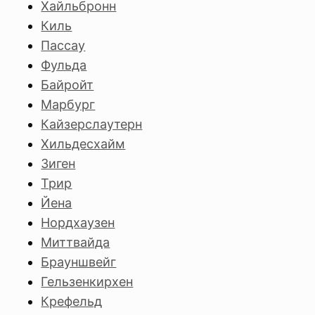
Хайльбронн
Киль
Пассау
Фульда
Байройт
Марбург
Кайзерслаутерн
Хильдесхайм
Зиген
Трир
Йена
Нордхаузен
Миттвайда
Брауншвейг
Гельзенкирхен
Крефельд