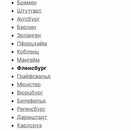
Бремен
Штутгарт
Аугсбург
Берлин
Эрланген
Пфорцхайм
Кобленц
Мангейм
Фленсбург
Грайфсвальд
Мюнстер
Вюрцбург
Билефельд
Регенсбург
Дармштадт
Карлсруэ