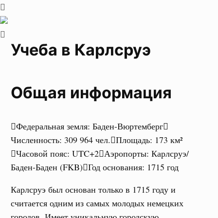
Учеба в Карлсруэ
Общая информация
Федеральная земля
:
Баден-Вюртемберг
Численность
:
309 964 чел.
Площадь
:
173 км²
Часовой пояс
:
UTC+2
Аэропорты
:
Карлсруэ/
Баден-Баден (FKB)
Год основания
:
1715 год
Карлсруэ был основан только в 1715 году и
считается одним из самых молодых немецких
городов. Имеет уникальную городскую