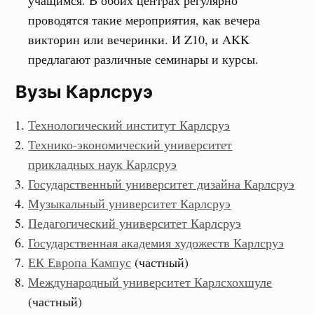
учащимся. В обоих центрах регулярно
проводятся такие мероприятия, как вечера
викторин или вечеринки. И Z10, и AKK
предлагают различные семинары и курсы.
Вузы Карлсруэ
Технологический институт Карлсруэ
Технико-экономический университет
прикладных наук Карлсруэ
Государственный университет дизайна Карлсруэ
Музыкальный университет Карлсруэ
Педагогический университет Карлсруэ
Государственная академия художеств Карлсруэ
ЕК Европа Кампус
(частный)
Международный университет Карлсхохшуле
(частный)