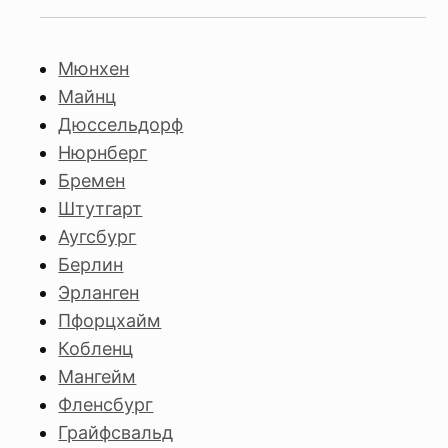
Мюнхен
Майнц
Дюссельдорф
Нюрнберг
Бремен
Штутгарт
Аугсбург
Берлин
Эрланген
Пфорцхайм
Кобленц
Мангейм
Фленсбург
Грайфсвальд