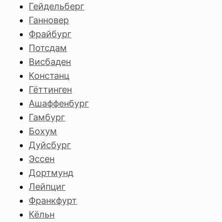
Гейдельберг
Ганновер
Фрайбург
Потсдам
Висбаден
Констанц
Гёттинген
Ашаффенбург
Гамбург
Бохум
Дуйсбург
Эссен
Дортмунд
Лейпциг
Франкфурт
Кёльн