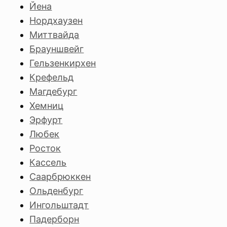
Йена
Нордхаузен
Миттвайда
Брауншвейг
Гельзенкирхен
Крефельд
Магдебург
Хемниц
Эрфурт
Любек
Росток
Кассель
Саарбрюккен
Ольденбург
Ингольштадт
Падерборн