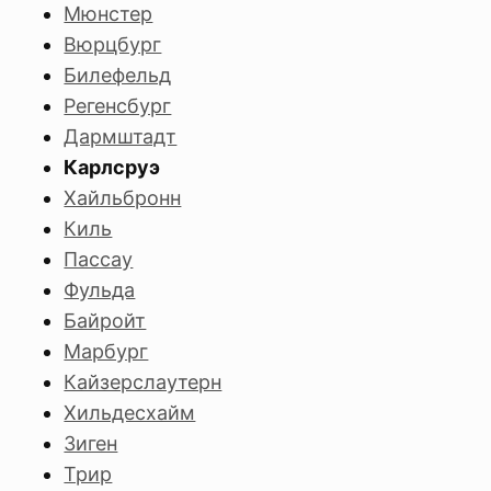
Мюнстер
Вюрцбург
Билефельд
Регенсбург
Дармштадт
Карлсруэ
Хайльбронн
Киль
Пассау
Фульда
Байройт
Марбург
Кайзерслаутерн
Хильдесхайм
Зиген
Трир