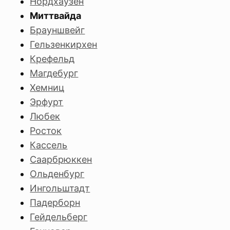
Нордхаузен
Миттвайда
Брауншвейг
Гельзенкирхен
Крефельд
Магдебург
Хемниц
Эрфурт
Любек
Росток
Кассель
Саарбрюккен
Ольденбург
Ингольштадт
Падерборн
Гейдельберг