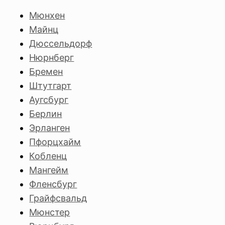
Мюнхен
Майнц
Дюссельдорф
Нюрнберг
Бремен
Штутгарт
Аугсбург
Берлин
Эрланген
Пфорцхайм
Кобленц
Мангейм
Фленсбург
Грайфсвальд
Мюнстер