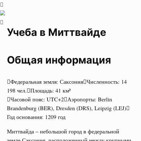
Учеба в Миттвайде
Общая информация
Федеральная земля
:
Саксония
Численность
:
14
198 чел.
Площадь
:
41 км²
Часовой пояс
:
UTC+2
Аэропорты
:
Berlin
Brandenburg (BER), Dresden (DRS), Leipzig (LEJ)
Год основания
:
1209 год
Миттвайда – небольшой город в федеральной
земле Саксония, расположенный между крупными