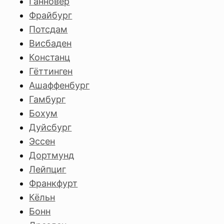
Ганновер
Фрайбург
Потсдам
Висбаден
Констанц
Гёттинген
Ашаффенбург
Гамбург
Бохум
Дуйсбург
Эссен
Дортмунд
Лейпциг
Франкфурт
Кёльн
Бонн