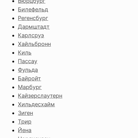
Вюрцбург
Билефельд
Регенсбург
Дармштадт
Карлсруэ
Хайльбронн
Киль
Пассау
Фульда
Байройт
Марбург
Кайзерслаутерн
Хильдесхайм
Зиген
Трир
Йена