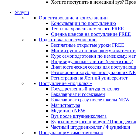
Хотите поступить в немецкий вуз? Про
Услуги
Ориентирование и консультации
Консультации по поступлению
Тесты на уровень немецкого
FREE
Оценка шансов на поступление
FREE
Подготовка к поступлению
Бесплатные открытые уроки
FREE
Мини-группы по немецкому и математи
Курс самоподготовки по немецкому, ма
Индивидуальные занятия (репетиторы)
Диагностическая сессия для поступающ
Разговорный клуб для поступающих
N
Регистрация на Летний университет
Поступление «под ключ»
Государственный штудиенколлег
Бакалавриат и госэкзамен
Бакалавриат сразу после школы
NEW
Магистратура
Медицина
NEW
Вуз после штудиенколлега
Курсы немецкого при вузе / Пропедевти
Частный штудиенколлег / Фаундейшн
Поступающим самостоятельно