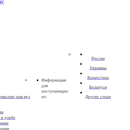
EW
России
Украины
Казахстана
Информация
для
Беларуси
поступающих
нколлег или вуз
из:
Других стран
ии
 и учебе
ании
чения