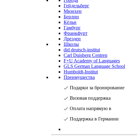
Города
Гейдельберг
Мюнхен
Берлин
Кёльн
Гамбург
Франкфурт
Дрезден
Школы
did deutsch-institut
Carl Duisberg Centren
F+U Academy of Languages
GLS German Language School
Humboldt-Institut
Преимущества
Подарки за бронирование
Визовая поддержка
Оплата напрямую в
Поддержка в Германии