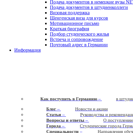
Подача документов в немецкие вузы
N
Подача документов в штудиенколлеги
Визовая поддержка
Шенгенская виза для курсов
Мотивационное письмо
Краткая биография
Подбор студенческого жилья
Встреча и сопровождение
Почтовый адрес в Германии
Информация
–
Как поступить в Германию
в штудие
–
Блог
Новости и акции
–
Статьи
Руководства и рекомендац
–
Вопросы и ответы
О поступлении
–
Города
Студенческие города Герм
–
Cпециальности
Направления обу