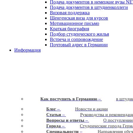
Подача документов в немецкие вузы
N
Подача документов в штудиенколлеги
Визовая поддержка
Шенгенская виза для курсов
Мотивационное письмо
Краткая биография
Подбор студенческого жилья
Встреча и сопровождение
Почтовый адрес в Германии
Информация
–
Как поступить в Германию
в штудие
–
Блог
Новости и акции
–
Статьи
Руководства и рекомендац
–
Вопросы и ответы
О поступлении
–
Города
Студенческие города Герм
–
Cпециальности
Направления обу