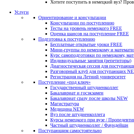
Хотите поступить в немецкий вуз? Про
Услуги
Ориентирование и консультации
Консультации по поступлению
Тесты на уровень немецкого
FREE
Оценка шансов на поступление
FREE
Подготовка к поступлению
Бесплатные открытые уроки
FREE
Мини-группы по немецкому и математи
Курс самоподготовки по немецкому, ма
Индивидуальные занятия (репетиторы)
Диагностическая сессия для поступающ
Разговорный клуб для поступающих
N
Регистрация на Летний университет
Поступление «под ключ»
Государственный штудиенколлег
Бакалавриат и госэкзамен
Бакалавриат сразу после школы
NEW
Магистратура
Медицина
NEW
Вуз после штудиенколлега
Курсы немецкого при вузе / Пропедевти
Частный штудиенколлег / Фаундейшн
Поступающим самостоятельно