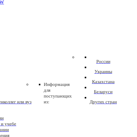
EW
России
Украины
Казахстана
Информация
для
Беларуси
поступающих
нколлег или вуз
из:
Других стран
ии
 и учебе
ании
чения