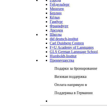
Города
Гейдельберг
Мюнхен
Берлин
Кёльн
Гамбург
Франкфурт
Дрезден
Школы
did deutsch-institut
Carl Duisberg Centren
F+U Academy of Languages
GLS German Language School
Humboldt-Institut
Преимущества
Подарки за бронирование
Визовая поддержка
Оплата напрямую в
Поддержка в Германии