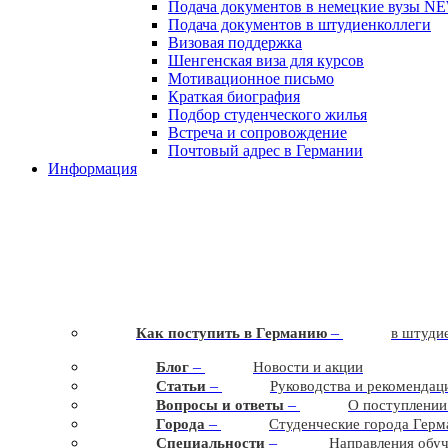
Подача документов в немецкие вузы
N
Подача документов в штудиенколлеги
Визовая поддержка
Шенгенская виза для курсов
Мотивационное письмо
Краткая биография
Подбор студенческого жилья
Встреча и сопровождение
Почтовый адрес в Германии
Информация
–
Как поступить в Германию
в штудие
–
Блог
Новости и акции
–
Статьи
Руководства и рекомендац
–
Вопросы и ответы
О поступлении
–
Города
Студенческие города Герм
–
Cпециальности
Направления обу