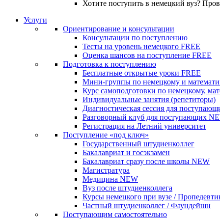
Хотите поступить в немецкий вуз? Про
Услуги
Ориентирование и консультации
Консультации по поступлению
Тесты на уровень немецкого
FREE
Оценка шансов на поступление
FREE
Подготовка к поступлению
Бесплатные открытые уроки
FREE
Мини-группы по немецкому и математи
Курс самоподготовки по немецкому, ма
Индивидуальные занятия (репетиторы)
Диагностическая сессия для поступающ
Разговорный клуб для поступающих
N
Регистрация на Летний университет
Поступление «под ключ»
Государственный штудиенколлег
Бакалавриат и госэкзамен
Бакалавриат сразу после школы
NEW
Магистратура
Медицина
NEW
Вуз после штудиенколлега
Курсы немецкого при вузе / Пропедевти
Частный штудиенколлег / Фаундейшн
Поступающим самостоятельно