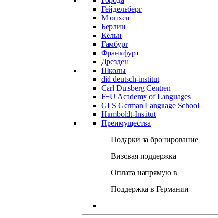
Города
Гейдельберг
Мюнхен
Берлин
Кёльн
Гамбург
Франкфурт
Дрезден
Школы
did deutsch-institut
Carl Duisberg Centren
F+U Academy of Languages
GLS German Language School
Humboldt-Institut
Преимущества
Подарки за бронирование
Визовая поддержка
Оплата напрямую в
Поддержка в Германии