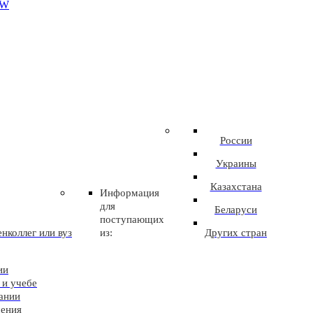
EW
России
Украины
Казахстана
Информация
для
Беларуси
поступающих
нколлег или вуз
из:
Других стран
ии
 и учебе
ании
чения