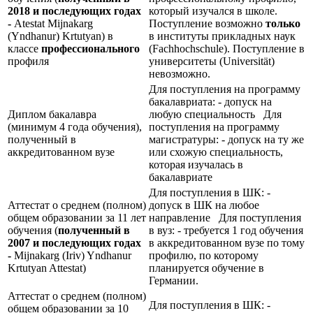
2018 и последующих годах
который изучался в школе.
-
Atestat Mijnakarg
Поступление возможно
только
(Yndhanur) Krtutyan) в
в институты прикладных наук
классе
профессионального
(Fachhochschule). Поступление в
профиля
университеты (Universität)
невозможно.
Для поступления на программу
бакалавриата: - допуск на
Диплом бакалавра
любую специальность Для
(минимум 4 года обучения),
поступления на программу
полученный в
магистратуры: - допуск на ту же
аккредитованном вузе
или схожую специальность,
которая изучалась в
бакалавриате
Для поступления в ШК: -
Аттестат о среднем (полном)
допуск в ШК на любое
общем образовании за 11 лет
направление Для поступления
обучения (
полученный в
в вуз: - требуется 1 год обучения
2007 и последующих годах
в аккредитованном вузе по тому
-
Mijnakarg (Iriv) Yndhanur
профилю, по которому
Krtutyan Attestat)
планируется обучение в
Германии.
Аттестат о среднем (полном)
Для поступления в ШК: -
общем образовании за 10