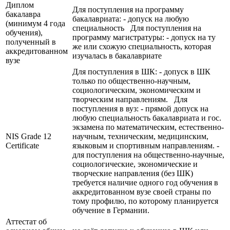
Диплом
Для поступления на программу
бакалавра
бакалавриата: - допуск на любую
(минимум 4 года
специальность Для поступления на
обучения),
программу магистратуры: - допуск на ту
полученный в
же или схожую специальность, которая
аккредитованном
изучалась в бакалавриате
вузе
Для поступления в ШК: - допуск в ШК
только по общественно-научным,
социологическим, экономическим и
творческим направлениям. Для
поступления в вуз: - прямой допуск на
любую специальность бакалавриата и гос.
экзамена по математическим, естественно-
NIS Grade 12
научным, техническим, медицинским,
Certificate
языковым и спортивным направлениям. -
для поступления на общественно-научные,
социологические, экономические и
творческие направления (без ШК)
требуется наличие одного год обучения в
аккредитованном вузе своей страны по
тому профилю, по которому планируется
обучение в Германии.
Аттестат об