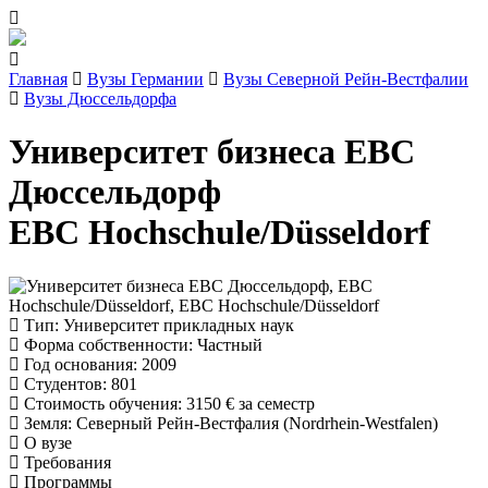
Главная
Вузы Германии
Вузы Северной Рейн-Вестфалии
Вузы Дюссельдорфа
Университет бизнеса EBC
Дюссельдорф
EBC Hochschule/Düsseldorf
Тип
: Университет прикладных наук
Форма собственности
: Частный
Год основания
: 2009
Студентов
: 801
Стоимость обучения
:
3150 €
за семестр
Земля
: Северный Рейн-Вестфалия (Nordrhein-Westfalen)
О вузе
Требования
Программы