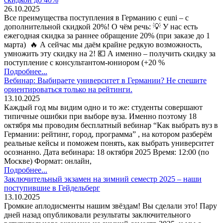
26.10.2025
Все преимущества поступления в Германию с euni – с
дополнительной скидкой 20%! О чём речь: 💡 У нас есть
ежегодная скидка за раннее обращение 20% (при заказе до 1
марта) 🔥 А сейчас мы даём крайне редкую возможность,
умножить эту скидку на 2! 💶 А именно – получить скидку за
поступление с консультантом-юниором (+20 %
Подробнее...
Вебинар: Выбираете университет в Германии? Не спешите
ориентироваться только на рейтинги.
13.10.2025
Каждый год мы видим одно и то же: студенты совершают
типичные ошибки при выборе вуза. Именно поэтому 18
октября мы проводим бесплатный вебинар “Как выбрать вуз в
Германии: рейтинг, город, программа” , на котором разберём
реальные кейсы и поможем понять, как выбрать университет
осознанно. Дата вебинара: 18 октября 2025 Время: 12:00 (по
Москве) Формат: онлайн,
Подробнее...
Заключительный экзамен на зимний семестр 2025 – наши
поступившие в Гейдельберг
13.10.2025
Громкие аплодисменты нашим звёздам! Вы сделали это! Пару
дней назад опубликовали результаты заключительного