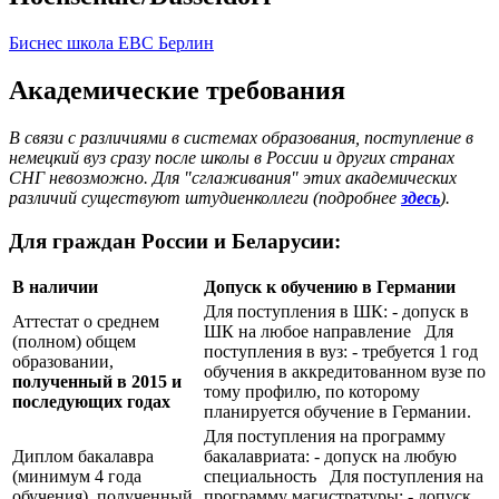
Биснес школа EBC Берлин
Академические требования
В связи с различиями в системах образования, поступление в
немецкий вуз сразу после школы в России и других странах
СНГ невозможно. Для "сглаживания" этих академических
различий существуют штудиенколлеги (подробнее
здесь
).
Для граждан России и Беларусии:
В наличии
Допуск к обучению в Германии
Для поступления в ШК: - допуск в
Аттестат о среднем
ШК на любое направление Для
(полном) общем
поступления в вуз: - требуется 1 год
образовании,
обучения в аккредитованном вузе по
полученный в 2015 и
тому профилю, по которому
последующих годах
планируется обучение в Германии.
Для поступления на программу
Диплом бакалавра
бакалавриата: - допуск на любую
(минимум 4 года
специальность Для поступления на
обучения), полученный
программу магистратуры: - допуск