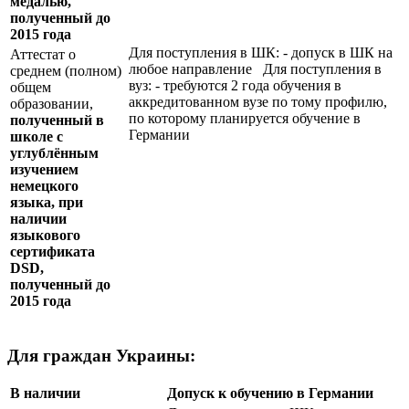
медалью,
полученный до
2015 года
Для поступления в ШК: - допуск в ШК на
Аттестат о
любое направление Для поступления в
среднем (полном)
вуз: - требуются 2 года обучения в
общем
аккредитованном вузе по тому профилю,
образовании,
по которому планируется обучение в
полученный в
Германии
школе с
углублённым
изучением
немецкого
языка, при
наличии
языкового
сертификата
DSD
,
полученный до
2015 года
Для граждан Украины:
В наличии
Допуск к обучению в Германии