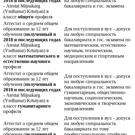
2018 и последующих годах
на любую специальность
-
Atestat Mijnakarg
бакалавриата и гос. экзамена
(Yndhanur) Krtutyan) в
классе
общего
профиля
Аттестат о среднем общем
образовании за 12 лет
Для поступления в вуз: - допуск
обучения (
полученный в
на любую специальность
2018 и последующих годах
бакалавриата и гос. экзамена по
-
Atestat Mijnakarg
математическим, естественно-
(Yndhanur) Krtutyan) в
научным, техническим,
классе
математического и
медицинским и спортивным
естественно-научного
направлениям
профиля
Аттестат о среднем общем
Для поступления в вуз: - допуск
образовании за 12 лет
на любую специальность
обучения (
полученный в
бакалавриата и гос. экзамена по
2018 и последующих годах
гуманитарным, общественно-
-
Atestat Mijnakarg
научным, социологическим,
(Yndhanur) Krtutyan) в
экономическим и творческим
классе
гуманитарного
направлениям
профиля
Для поступления в вуз: - допуск
Аттестат о среднем общем
на любую специальность
образовании за 12 лет
бакалавриата по тому
обучения (
полученный в
профессиональному профилю,