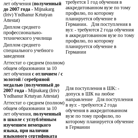
требуется 1 год обучения в
лет обучения (
полученный
аккредитованном вузе по тому
до 2007 года -
Mijnakarg
профилю, по которому
(Iriv) Yndhanur Krtutyan
планируется обучение в
Attestat)
Германии. Для поступления в
Диплом среднего
вуз: - требуются 2 года обучения
профессионально-
в аккредитованном вузе по тому
технического училища
профилю, по которому
Диплом среднего
планируется обучение в
специального учебного
Германии
заведения
Аттестат о среднем (полном)
общем образовании за 10
лет обучения
с отличием / с
золотой / серебряной
медалью
(
полученный до
Для поступления в ШК: -
2007 года -
Mijnakarg (Iriv)
допуск в ШК на любое
Yndhanur Krtutyan Attestat)
направление Для поступления
Аттестат о среднем (полном)
в вуз: - требуются 2 года
общем образовании за 10
обучения в аккредитованном
лет обучения,
полученный
вузе по тому профилю, по
в школе с углублённым
которому планируется обучение
изучением немецкого
в Германии
языка, при наличии
языкового сертификата