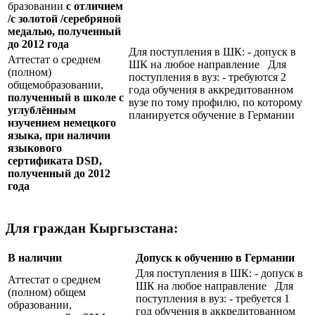
бразовании
с отличием
/с золотой /серебряной
медалью, полученный
до 2012 года
Для поступления в ШК: - допуск в
Аттестат о среднем
ШК на любое направление Для
(полном)
поступления в вуз: - требуются 2
общемобразовании,
года обучения в аккредитованном
полученный в школе с
вузе по тому профилю, по которому
углублённым
планируется обучение в Германии
изучением немецкого
языка, при наличии
языкового
сертификата
DSD
,
полученный до 2012
года
Для граждан Кыргызстана:
В наличии
Допуск к обучению в Германии
Для поступления в ШК: - допуск в
Аттестат о среднем
ШК на любое направление Для
(полном) общем
поступления в вуз: - требуется 1
образовании,
год обучения в аккредитованном