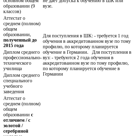
основном общем
не даёт допуска к обучению в ШК или
образовании (9
вузе.
классов)
Аттестат о
среднем (полном)
общем
образовании,
Для поступления в ШК: - требуется 1 год
полученный до
обучения в аккредитованном вузе по тому
2015 года
профилю, по которому планируется
Диплом среднего
обучение в Германии. Для поступления в
профессионально-
вуз: - требуются 2 года обучения в
технического
аккредитованном вузе по тому профилю,
училища
по которому планируется обучение в
Германии
Диплом среднего
специального
учебного
заведения
Аттестат о
среднем (полном)
общем
образовании
с
отличием / с
золотой /
серебряной