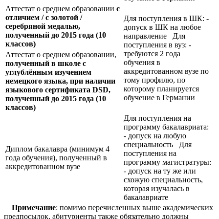
Аттестат о среднем образовании
с
отличием / с золотой /
Для поступления в ШК: -
серебряной медалью,
допуск в ШК на любое
полученный до 2015 года (10
направление Для
классов)
поступления в вуз: -
требуются 2 года
Аттестат о среднем образовании,
обучения в
полученный в школе с
аккредитованном вузе по
углублённым изучением
тому профилю, по
немецкого языка, при наличии
которому планируется
языкового сертификата
DSD,
обучение в Германии
полученный до 2015 года (10
классов)
Для поступления на
программу бакалавриата:
- допуск на любую
специальность Для
Диплом бакалавра (минимум 4
поступления на
года обучения), полученный в
программу магистратуры:
аккредитованном вузе
- допуск на ту же или
схожую специальность,
которая изучалась в
бакалавриате
Примечание
: помимо перечисленных выше академических
предпосылок, абитуриенты также обязательно должны