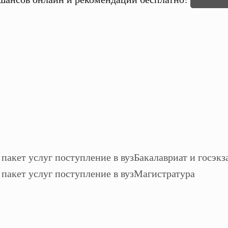
Бакалавриат и госэкз
Магистратура