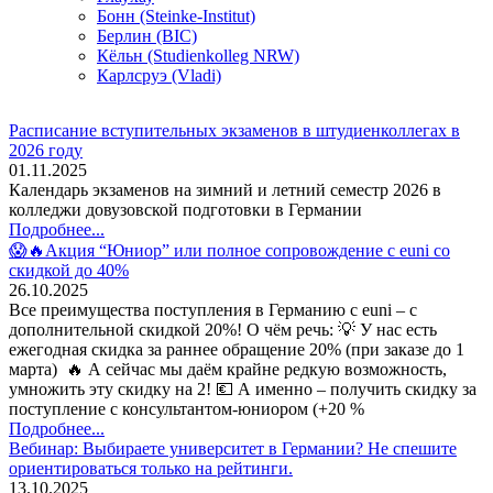
Бонн (Steinke-Institut)
Берлин (BIC)
Кёльн (Studienkolleg NRW)
Карлсруэ (Vladi)
Расписание вступительных экзаменов в штудиенколлегах в
2026 году
01.11.2025
Календарь экзаменов на зимний и летний семестр 2026 в
колледжи довузовской подготовки в Германии
Подробнее...
😱🔥Акция “Юниор” или полное сопровождение с euni со
скидкой до 40%
26.10.2025
Все преимущества поступления в Германию с euni – с
дополнительной скидкой 20%! О чём речь: 💡 У нас есть
ежегодная скидка за раннее обращение 20% (при заказе до 1
марта) 🔥 А сейчас мы даём крайне редкую возможность,
умножить эту скидку на 2! 💶 А именно – получить скидку за
поступление с консультантом-юниором (+20 %
Подробнее...
Вебинар: Выбираете университет в Германии? Не спешите
ориентироваться только на рейтинги.
13.10.2025