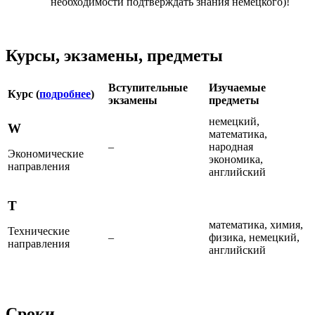
необходимости подтверждать знания немецкого)!
Курсы, экзамены, предметы
Вступительные
Изучаемые
Курс (
подробнее
)
экзамены
предметы
немецкий,
W
математика,
–
народная
Экономические
экономика,
направления
английский
T
математика, химия,
Технические
–
физика, немецкий,
направления
английский
Сроки