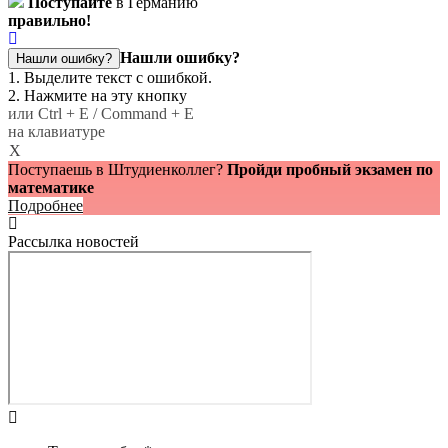
Поступайте
в Германию
правильно!
Нашли ошибку?
Нашли ошибку?
1. Выделите текст с ошибкой.
2. Нажмите на эту кнопку
или Ctrl + E / Command + E
на клавиатуре
X
Поступаешь в Штудиенколлег?
Пройди пробный экзамен по
математике
Подробнее
Рассылка новостей