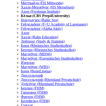
Миттвайда (FH Mittweida)
Халле-Мерзебург (HS Merseburg)
Ахен (Freshman Institute)
Кёльн (CBS Prep4University)
Нордхаузен (Baltic Sea)
Гейдельберг (F+U Academy of Languages)
Гейдельберг (Alpha Aktiv)
Ахен
Халле (Rahn Education)
Лейпциг (Study & Training)
Бонн (Rheinisches Studienkolleg)
Берлин (Rheinisches Studienkolleg)
Магдебург (MDWi)
Магдебург (Europäisches Studienkolleg)
Изерлон
Магдебург (WBS)
Бонн (BonnLingua)
Дюссельдорф
Дюссельдорф (Rheinland Privatschule)
Дуйсбург (Rheinland Privatschule)
Берлин (FHM)
Ганновер (FHM)
Фрехен (FHM)
Билефельд (FHM)
Глаухау