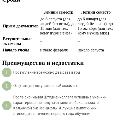
Зимний семестр
Летний семестр
до 6 августа (для
до 6 января (для
людей без визы), до
людей без визы), до
Прием документов
15 мая (для тех,
15 октября (для тех,
кому нужна виза)
кому нужна виза)
Вступительные
–
–
экзамены
Начало учебы
начало февраля
начало августа
Преимущества и недостатки
Поступление возможно два раза в год
Отсутствует вступительный экзамен
После окончания Штудиенколлега успешные ученики
гарантированно получают место в бакалавриате
Кёльнской бизнес-школы. А лучшие выпускники -
стипендию в течение первого года обучения