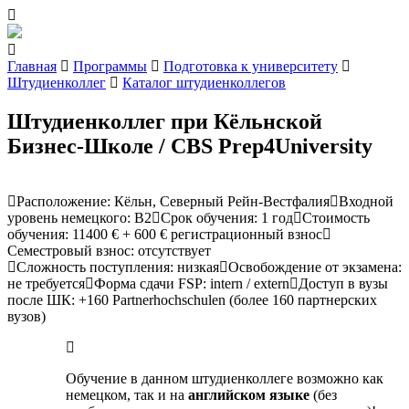
Главная
Программы
Подготовка к университету
Штудиенколлег
Каталог штудиенколлегов
Штудиенколлег при Кёльнской
Бизнес-Школе / CBS Prep4University
Расположение
:
Кёльн, Северный Рейн-Вестфалия
Входной
уровень немецкого
:
В2
Cрок обучения
:
1 год
Стоимость
обучения
:
11400 € + 600 € регистрационный взнос
Семестровый взнос
:
отсутствует
Сложность поступления
:
низкая
Освобождение от экзамена
:
не требуется
Форма сдачи FSP
:
intern / extern
Доступ в вузы
после ШК
:
+160 Partnerhochschulen (более 160 партнерских
вузов)
Обучение в данном штудиенколлеге возможно как
немецком, так и на
английском языке
(без