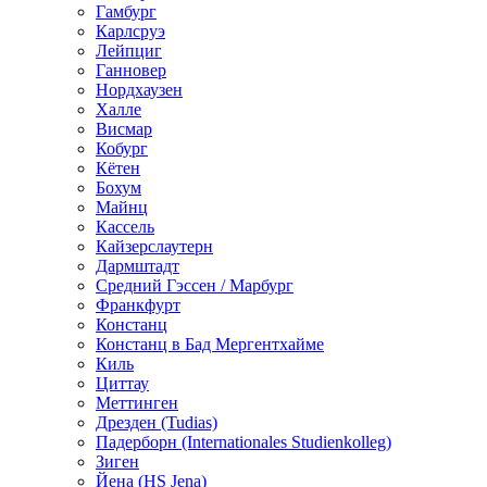
Гамбург
Карлсруэ
Лейпциг
Ганновер
Нордхаузен
Халле
Висмар
Кобург
Кётен
Бохум
Майнц
Кассель
Кайзерслаутерн
Дармштадт
Средний Гэссен / Марбург
Франкфурт
Констанц
Констанц в Бад Мергентхайме
Киль
Циттау
Меттинген
Дрезден (Tudias)
Падерборн (Internationales Studienkolleg)
Зиген
Йена (HS Jena)