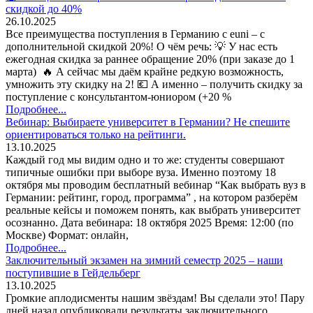
скидкой до 40%
26.10.2025
Все преимущества поступления в Германию с euni – с
дополнительной скидкой 20%! О чём речь: 💡 У нас есть
ежегодная скидка за раннее обращение 20% (при заказе до 1
марта) 🔥 А сейчас мы даём крайне редкую возможность,
умножить эту скидку на 2! 💶 А именно – получить скидку за
поступление с консультантом-юниором (+20 %
Подробнее...
Вебинар: Выбираете университет в Германии? Не спешите
ориентироваться только на рейтинги.
13.10.2025
Каждый год мы видим одно и то же: студенты совершают
типичные ошибки при выборе вуза. Именно поэтому 18
октября мы проводим бесплатный вебинар “Как выбрать вуз в
Германии: рейтинг, город, программа” , на котором разберём
реальные кейсы и поможем понять, как выбрать университет
осознанно. Дата вебинара: 18 октября 2025 Время: 12:00 (по
Москве) Формат: онлайн,
Подробнее...
Заключительный экзамен на зимний семестр 2025 – наши
поступившие в Гейдельберг
13.10.2025
Громкие аплодисменты нашим звёздам! Вы сделали это! Пару
дней назад опубликовали результаты заключительного