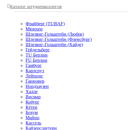
Каталог штудиенколлегов
Фрайберг (TUBAF)
Мюнхен
Шлезвиг-Гольштейн (Любек)
Шлезвиг-Гольштейн (Фленсбург)
Шлезвиг-Гольштейн (Хайде)
Гейдельберг
TU Берлин
FU Берлин
Гамбург
Карлсруэ
Лейпциг
Ганновер
Нордхаузен
Халле
Висмар
Кобург
Кётен
Бохум
Майнц
Кассель
Кайзерслаутерн