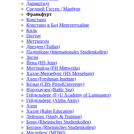
Дармштадт
Средний Гэссен / Марбург
Франкфурт
Констанц
Констанц в Бад Мергентхайме
Киль
Циттау
Меттинген
Дрезден (Tudias)
Падерборн (Internationales Studienkolleg)
Зиген
Йена (HS Jena)
Миттвайда (FH Mittweida)
Халле-Мерзебург (HS Merseburg)
Ахен (Freshman Institute)
Кёльн (CBS Prep4University)
Нордхаузен (Baltic Sea)
Гейдельберг (F+U Academy of Languages)
Гейдельберг (Alpha Aktiv)
Ахен
Халле (Rahn Education)
Лейпциг (Study & Training)
Бонн (Rheinisches Studienkolleg)
Берлин (Rheinisches Studienkolleg)
Магдебург (MDWi)