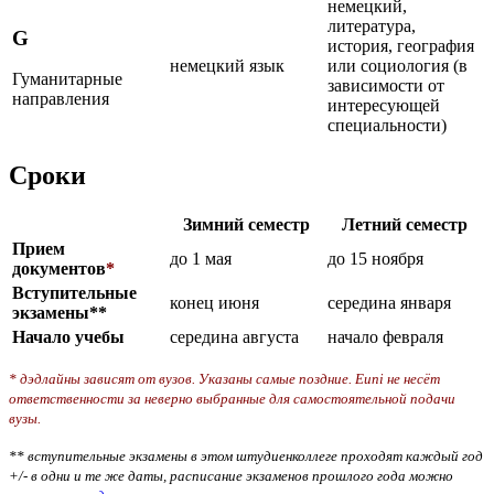
немецкий,
литература,
G
история, география
немецкий язык
или социология (в
Гуманитарные
зависимости от
направления
интересующей
специальности)
Сроки
Зимний семестр
Летний семестр
Прием
до 1 мая
до 15 ноября
документов
*
Вступительные
конец июня
середина января
экзамены**
Начало учебы
середина августа
начало февраля
* дэдлайны зависят от вузов. Указаны самые поздние. Euni не несёт
ответственности за неверно выбранные для самостоятельной подачи
вузы.
** вступительные экзамены в этом штудиенколлеге проходят каждый год
+/- в одни и те же даты, расписание экзаменов прошлого года можно