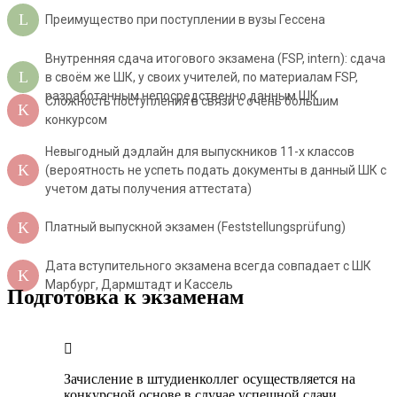
Преимущество при поступлении в вузы Гессена
Внутренняя сдача итогового экзамена (FSP, intern): сдача
в своём же ШК, у своих учителей, по материалам FSP,
разработанным непосредственно данным ШК
Сложность поступления в связи с очень большим
конкурсом
Невыгодный дэдлайн для выпускников 11-х классов
(вероятность не успеть подать документы в данный ШК с
учетом даты получения аттестата)
Платный выпускной экзамен (Feststellungsprüfung)
Дата вступительного экзамена всегда совпадает с ШК
Марбург, Дармштадт и Кассель
Подготовка к экзаменам
Зачисление в штудиенколлег осуществляется на
конкурсной основе в случае успешной сдачи