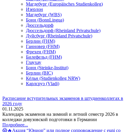
Магдебург (Europäisches Studienkolleg)
Изерлон
Магдебург (WBS)
Бонн (BonnLingua)
Дюссельдорф
Дюссельдорф (Rheinland Privatschule)
Дуйсбург (Rheinland Privatschule)
Берлин (FHM)
Ганновер (FHM)
Фрехен (FHM)
Билефельд (FHM)
Глаухау
Бонн (Steinke-Institut)
Берлин (BIC)
Кёльн (Studienkolleg NRW)
Карлсруэ (Vladi)
Расписание вступительных экзаменов в штудиенколлегах в
2026 году
01.11.2025
Календарь экзаменов на зимний и летний семестр 2026 в
колледжи довузовской подготовки в Германии
Подробнее...
😱🔥Акция “Юниор” или полное сопровождение с euni со