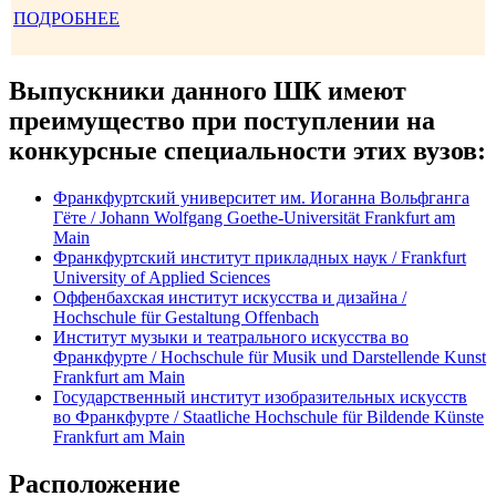
ПОДРОБНЕЕ
Выпускники данного ШК имеют
преимущество при поступлении на
конкурсные специальности этих вузов
:
Франкфуртский университет им. Иоганна Вольфганга
Гёте / Johann Wolfgang Goethe-Universität Frankfurt am
Main
Франкфуртский институт прикладных наук / Frankfurt
University of Applied Sciences
Оффенбахская институт искусства и дизайна /
Hochschule für Gestaltung Offenbach
Институт музыки и театрального искусства во
Франкфурте / Hochschule für Musik und Darstellende Kunst
Frankfurt am Main
Государственный институт изобразительных искусств
во Франкфурте / Staatliche Hochschule für Bildende Künste
Frankfurt am Main
Расположение