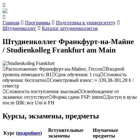
Главная
Программы
Подготовка к университету
Штудиенколлег
Каталог штудиенколлегов
Штудиенколлег Франкфурт-на-Майне
/ Studienkolleg Frankfurt am Main
Расположение
:
Франкфурт-на-Майне, Гессен
Входной
уровень немецкого
:
В1
Cрок обучения
:
1 год
Стоимость
обучения
:
бесплатно
Семестровый взнос
:
≈ 339,38-381,28 € /
семестр
Сложность поступления
:
высокая
Освобождение от
экзамена
:
отсутствует
Форма сдачи FSP
:
intern
Доступ в вузы
после ШК
:
все Uni и FH
Курсы, экзамены, предметы
Вступительные
Изучаемые
Курс (
подробнее
)
экзамены
предметы