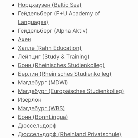
Нордхаузен (Baltic Sea)
Гейдельберг (F+U Academy of
Languages)
Гейдельберг (Alpha Aktiv)
Ахен
Халле (Rahn Education)
Лейпциг (Study & Training)
Бонн (Rheinisches Studienkolleg)
Берлин (Rheinisches Studienkolleg)
Магдебург (MDWi)
Магдебург (Europäisches Studienkolleg)
Изерлон
Магдебург (WBS)
Бонн (BonnLingua)
Дюссельдорф
Дюссельдорф (Rheinland Privatschule)