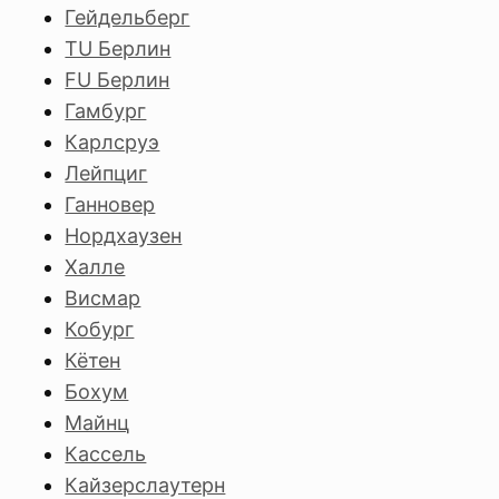
Гейдельберг
TU Берлин
FU Берлин
Гамбург
Карлсруэ
Лейпциг
Ганновер
Нордхаузен
Халле
Висмар
Кобург
Кётен
Бохум
Майнц
Кассель
Кайзерслаутерн