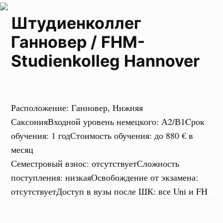
Штудиенколлег
Ганновер / FHM-
Studienkolleg Hannover
Расположение
:
Ганновер, Нижняя
Саксония
Входной уровень немецкого
:
А2/В1
Cрок
обучения
:
1 год
Стоимость обучения
:
до 880 € в
месяц
Семестровый взнос
:
отсутствует
Сложность
поступления
:
низкая
Освобождение от экзамена
:
отсутствует
Доступ в вузы после ШК
:
все Uni и FH