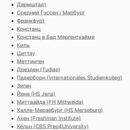
Дармштадт
Средний Гэссен / Марбург
Франкфурт
Констанц
Констанц в Бад Мергентхайме
Киль
Циттау
Меттинген
Дрезден (Tudias)
Падерборн (Internationales Studienkolleg)
Зиген
Йена (HS Jena)
Миттвайда (FH Mittweida)
Халле-Мерзебург (HS Merseburg)
Ахен (Freshman Institute)
Кёльн (CBS Prep4University)