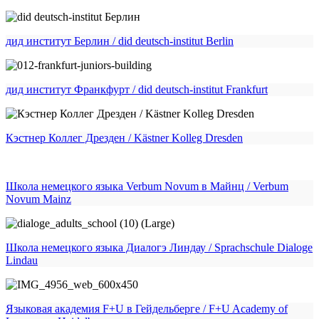
дид институт Берлин / did deutsch-institut Berlin
дид институт Франкфурт / did deutsch-institut Frankfurt
Кэстнер Коллег Дрезден / Kästner Kolleg Dresden
Школа немецкого языка Verbum Novum в Майнц / Verbum
Novum Mainz
Школа немецкого языка Диалогэ Линдау / Sprachschule Dialoge
Lindau
Языковая академия F+U в Гейдельберге / F+U Academy of