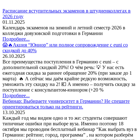
Расписание вступительных экзаменов в штудиенколлегах в
2026 году
01.11.2025
Календарь экзаменов на зимний и летний семестр 2026 в
колледжи довузовской подготовки в Германии
Подробнее...
😱🔥Акция “Юниор” или полное сопровождение с euni со
скидкой до 40%
26.10.2025
Все преимущества поступления в Германию с euni – с
дополнительной скидкой 20%! О чём речь: 💡 У нас есть
ежегодная скидка за раннее обращение 20% (при заказе до 1
марта) 🔥 А сейчас мы даём крайне редкую возможность,
умножить эту скидку на 2! 💶 А именно – получить скидку за
поступление с консультантом-юниором (+20 %
Подробнее...
Вебинар: Выбираете университет в Германии? Не спешите
ориентироваться только на рейтинги.
13.10.2025
Каждый год мы видим одно и то же: студенты совершают
типичные ошибки при выборе вуза. Именно поэтому 18
октября мы проводим бесплатный вебинар “Как выбрать вуз в
Германии: рейтинг, город, программа” , на котором разберём