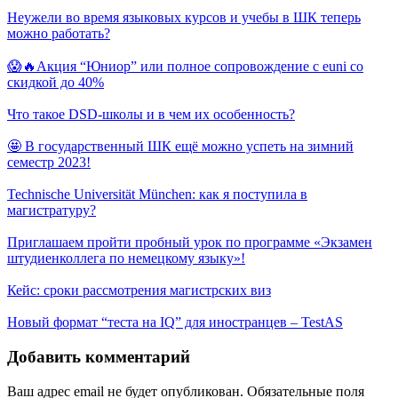
Неужели во время языковых курсов и учебы в ШК теперь
можно работать?
😱🔥Акция “Юниор” или полное сопровождение с euni со
скидкой до 40%
Что такое DSD-школы и в чем их особенность?
🤩 В государственный ШК ещё можно успеть на зимний
семестр 2023!
Technische Universität München: как я поступила в
магистратуру?
Приглашаем пройти пробный урок по программе «Экзамен
штудиенколлега по немецкому языку»!
Кейс: сроки рассмотрения магистрских виз
Новый формат “теста на IQ” для иностранцев – TestAS
Добавить комментарий
Ваш адрес email не будет опубликован.
Обязательные поля