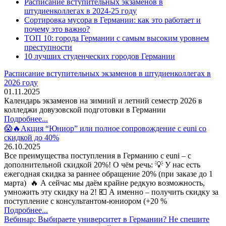
Расписание вступительных экзаменов в
штудиенколлегах в 2024-25 году
Сортировка мусора в Германии: как это работает и
почему это важно?
ТОП 10: города Германии с самым высоким уровнем
преступности
10 лучших студенческих городов Германии
Расписание вступительных экзаменов в штудиенколлегах в
2026 году
01.11.2025
Календарь экзаменов на зимний и летний семестр 2026 в
колледжи довузовской подготовки в Германии
Подробнее...
😱🔥Акция “Юниор” или полное сопровождение с euni со
скидкой до 40%
26.10.2025
Все преимущества поступления в Германию с euni – с
дополнительной скидкой 20%! О чём речь: 💡 У нас есть
ежегодная скидка за раннее обращение 20% (при заказе до 1
марта) 🔥 А сейчас мы даём крайне редкую возможность,
умножить эту скидку на 2! 💶 А именно – получить скидку за
поступление с консультантом-юниором (+20 %
Подробнее...
Вебинар: Выбираете университет в Германии? Не спешите