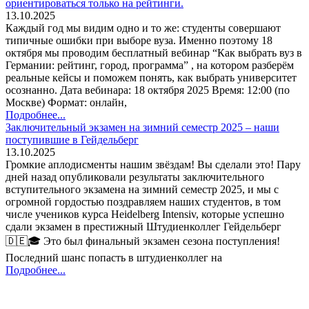
ориентироваться только на рейтинги.
13.10.2025
Каждый год мы видим одно и то же: студенты совершают
типичные ошибки при выборе вуза. Именно поэтому 18
октября мы проводим бесплатный вебинар “Как выбрать вуз в
Германии: рейтинг, город, программа” , на котором разберём
реальные кейсы и поможем понять, как выбрать университет
осознанно. Дата вебинара: 18 октября 2025 Время: 12:00 (по
Москве) Формат: онлайн,
Подробнее...
Заключительный экзамен на зимний семестр 2025 – наши
поступившие в Гейдельберг
13.10.2025
Громкие аплодисменты нашим звёздам! Вы сделали это! Пару
дней назад опубликовали результаты заключительного
вступительного экзамена на зимний семестр 2025, и мы с
огромной гордостью поздравляем наших студентов, в том
числе учеников курса Heidelberg Intensiv, которые успешно
сдали экзамен в престижный Штудиенколлег Гейдельберг
🇩🇪🎓 Это был финальный экзамен сезона поступления!
Последний шанс попасть в штудиенколлег на
Подробнее...